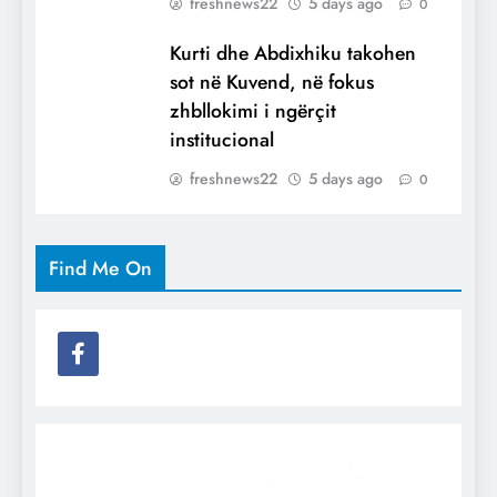
freshnews22
5 days ago
0
Kurti dhe Abdixhiku takohen
sot në Kuvend, në fokus
zhbllokimi i ngërçit
institucional
freshnews22
5 days ago
0
Find Me On