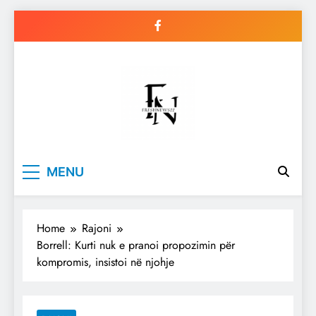
Skip
to
content
Freshnews22
Best News Website in North
MENU
Macedonia
Home
Rajoni
Borrell: Kurti nuk e pranoi propozimin për
kompromis, insistoi në njohje