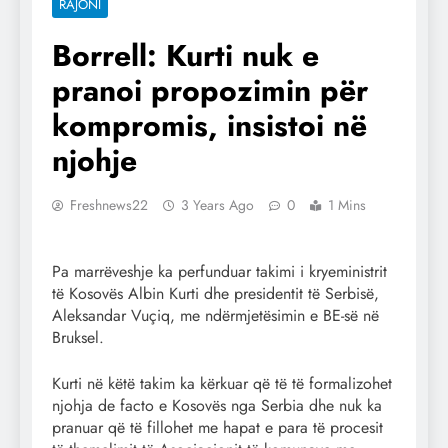
RAJONI
Borrell: Kurti nuk e
pranoi propozimin për
kompromis, insistoi në
njohje
Freshnews22
3 Years Ago
0
1 Mins
Pa marrëveshje ka perfunduar takimi i kryeministrit
të Kosovës Albin Kurti dhe presidentit të Serbisë,
Aleksandar Vuçiq, me ndërmjetësimin e BE-së në
Bruksel.
Kurti në këtë takim ka kërkuar që të të formalizohet
njohja de facto e Kosovës nga Serbia dhe nuk ka
pranuar që të fillohet me hapat e para të procesit