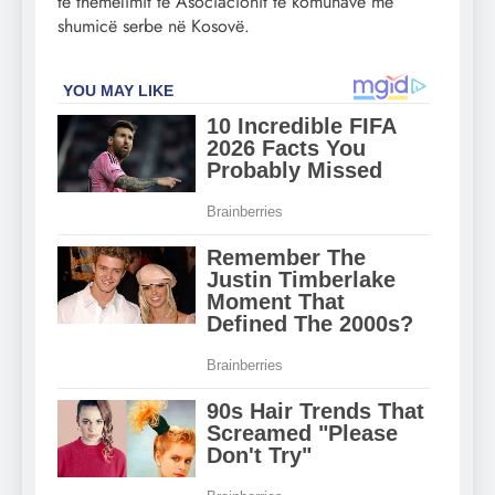
të themelimit të Asociacionit të komunave me
shumicë serbe në Kosovë.