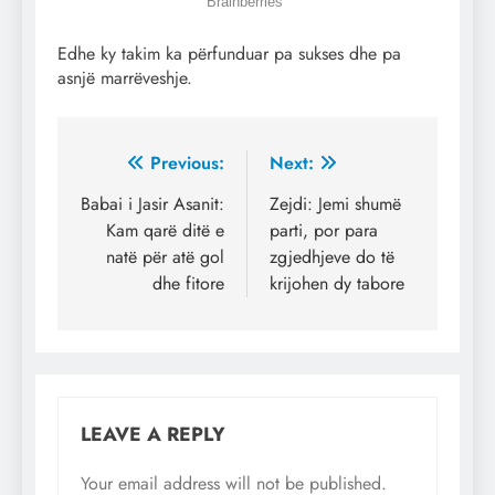
Edhe ky takim ka përfunduar pa sukses dhe pa
asnjë marrëveshje.
Post
Previous:
Next:
navigation
Babai i Jasir Asanit:
Zejdi: Jemi shumë
Kam qarë ditë e
parti, por para
natë për atë gol
zgjedhjeve do të
dhe fitore
krijohen dy tabore
LEAVE A REPLY
Your email address will not be published.