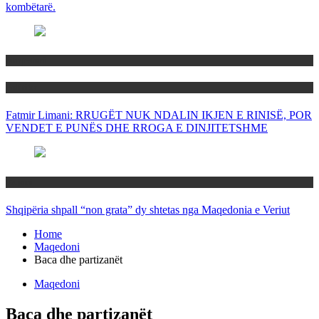
kombëtarë.
Maqedoni
Politika
Fatmir Limani: RRUGËT NUK NDALIN IKJEN E RINISË, POR
VENDET E PUNËS DHE RROGA E DINJITETSHME
Rajoni
Shqipëria shpall “non grata” dy shtetas nga Maqedonia e Veriut
Home
Maqedoni
Baca dhe partizanët
Maqedoni
Baca dhe partizanët