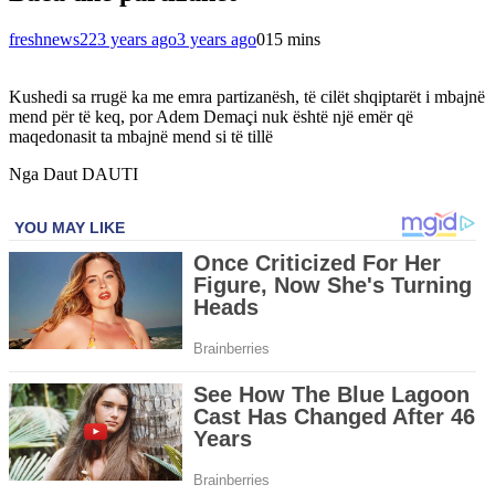
freshnews22
3 years ago
3 years ago
0
15 mins
Kushedi sa rrugë ka me emra partizanësh, të cilët shqiptarët i mbajnë
mend për të keq, por Adem Demaçi nuk është një emër që
maqedonasit ta mbajnë mend si të tillë
Nga Daut DAUTI