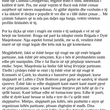
edhe një Lubisha Georgievski, regjisor teatri e filmi, intelektual i
kalibrit të lartë. Pra, me asnjë veprim të Bacit nuk është cenuar
asnjëherë një interes maqedonas. Ai gjithë shpirtin dhe vuxhutin e tij
e ka shkrirë të drejtat e popullit të vet dhe si i tillë duhet çmuar… Me
çmimin Saharov që iu nda pas daljes nga burgu, vetëm vërteton
profilin liridashës të tij.
Por ka diçka që emri i rrugës me emrin e tij sadopak e vë në një
betejë me historinë. Rruga më parë ka mbajtur emrin Brigada e Dytë
Maqedonase. Nga aspekti formal juridik, me sa di, vendimi është
marrë në një rrugë legale dhe këtu nuk ka gjë kontestuese.
Megjithëkëtë, fakti se është hequr një rrugë me një emër brigade
partizane, nuk është për nënçmim. Kjo e bën të përshtatshëm rastin
edhe për manipulim. Dhe e fut Bacin në një përplasje interesash
etnike. Sepse, Maqedonia ka lindur falë kësaj lëvizjeje partizane.
Thelbi i çështjes është se emri i tij është vënë në një rrugë të
Komunës së Çairit, ku shumica e banorëve janë shqiptarë, kurse
shqiptarët në Luftën e Dytë Botërore janë gjetur në sandviç të shumë
zjarreve. Është fakt se edhe shqiptarët kanë marrë kanë marrë pjesë
në çetat partizane, sepse u kanë besuar thirrjeve për luftë që do t’u
sjellë barazi. Kanë luftuar edhe në formacione tjera. Edhe të parët,
edhe të dytët kanë besuar se lufta e tyre do t’u sjellë mirë
shqiptarëve. Mirëpo, shqiptarët pas luftës, nën pushtetin e atyre që
organizuan luftën partizane, pësuan zhgënjim të madh. Disa