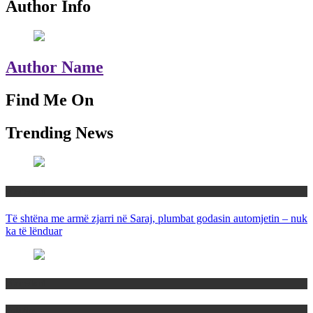
Author Info
Author Name
Find Me On
Trending News
Maqedoni
Të shtëna me armë zjarri në Saraj, plumbat godasin automjetin – nuk
ka të lënduar
Maqedoni
Politika