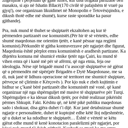
zhgënjime i përjetuan që gjatë luftës, kur disa brigada partizane bën
masakra, si ajo në fshatin Bllacë(170 civilë të pafajshëm të vrarë pa
gjyq!), ose organizuan likuidimet në Monopolin e Tetovës(qindra, e
dikush thotë edhe më shumë), kurse raste sporadike ka pasur
gjithandej.
Pra, nuk mund të thuhet se shqiptarët ekzaltohen aq kur të
përmenden partizanët ose komunistët.(Për hir të së vërtetës, edhe
shumë maqedonas me orientim tjetër, e kanë pësuar nga regjimi
komunist).Përkundër të gjitha kontraverzave për ngjarjet dhe figurat,
Maqedonia është përplot emra komunistësh e aradhesh partizane. Ka
dhjetëra komuna më shumicë etnike tjetër nga Çairi, ku mund të
vihen emra që i kanë më për së afërmi, që nga etnia, feja ose
ideologjia. Nëse një brigadë mund t’u asocojë shqiptarëve në gjërat
që u përmendën më sipër(për Brigadën e Dytë Maqedonase, me sa
di, nuk janë të lidhura operacione në territoret me shumicë shqiptare,
përveçse në çlirimin e Kërçovës ). Por kjo nuk e zbeh kujtimin e
hidhur se ç’kanë bërë partizanët dhe komunistët më vonë, që kanë
organizuar një nga shpërnguljet më masive të shqiptarëve për Turqi.
Shpërnguljen e ka ideuar dikush tjetër, por është realizuar pikërisht
përmes Shkupit. Fakt. Kështu që, në këtë pikë publiku maqedonas
sado i shokuar, disa gjëra duhet t’i dijë. Kur janë detabuizuar shumë
ngjarje e personalitete, duhet të kuptojnë edhe këtë lloj ndjeshmërie,
që u duket se ka ndodhur te shqiptarët… Është e vërtetë se këtu
gjërat edhe mund të kenë konotacion paralelizmi për ngjarjet, por