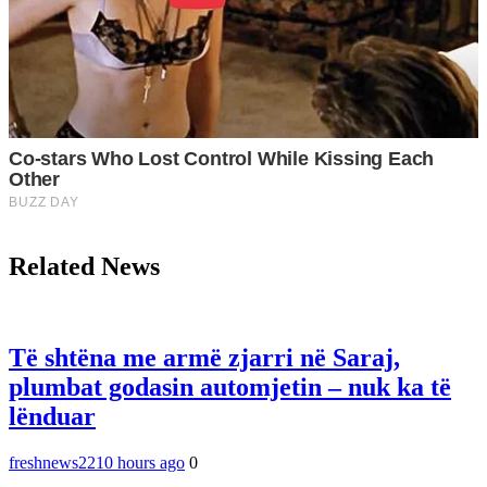
Related News
Të shtëna me armë zjarri në Saraj,
plumbat godasin automjetin – nuk ka të
lënduar
freshnews22
10 hours ago
0