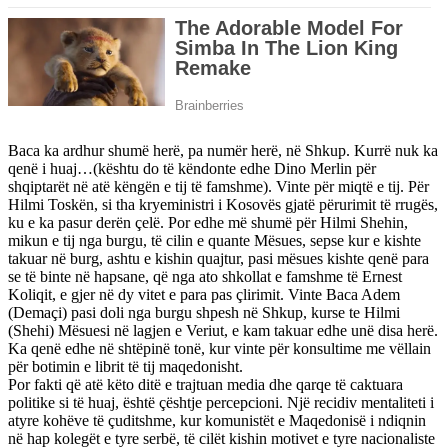
Baca ka ardhur shumë herë, pa numër herë, në Shkup. Kurrë nuk ka
qenë i huaj…(kështu do të këndonte edhe Dino Merlin për
shqiptarët në atë këngën e tij të famshme). Vinte për miqtë e tij. Për
Hilmi Toskën, si tha kryeministri i Kosovës gjatë përurimit të rrugës,
ku e ka pasur derën çelë. Por edhe më shumë për Hilmi Shehin,
mikun e tij nga burgu, të cilin e quante Mësues, sepse kur e kishte
takuar në burg, ashtu e kishin quajtur, pasi mësues kishte qenë para
se të binte në hapsane, që nga ato shkollat e famshme të Ernest
Koliqit, e gjer në dy vitet e para pas çlirimit. Vinte Baca Adem
(Demaçi) pasi doli nga burgu shpesh në Shkup, kurse te Hilmi
(Shehi) Mësuesi në lagjen e Veriut, e kam takuar edhe unë disa herë.
Ka qenë edhe në shtëpinë tonë, kur vinte për konsultime me vëllain
për botimin e librit të tij maqedonisht.
Por fakti që atë këto ditë e trajtuan media dhe qarqe të caktuara
politike si të huaj, është çështje percepcioni. Një recidiv mentaliteti i
atyre kohëve të çuditshme, kur komunistët e Maqedonisë i ndiqnin
në hap kolegët e tyre serbë, të cilët kishin motivet e tyre nacionaliste