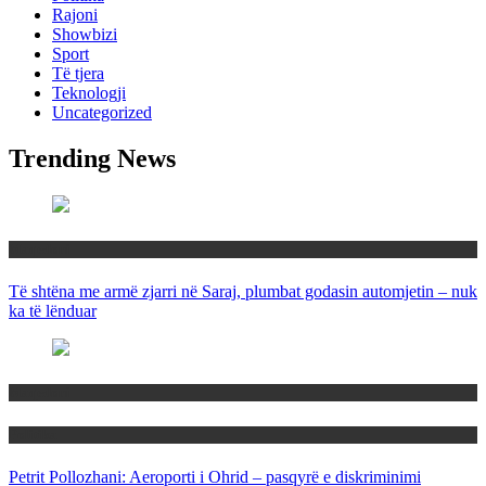
Rajoni
Showbizi
Sport
Të tjera
Teknologji
Uncategorized
Trending News
Maqedoni
Të shtëna me armë zjarri në Saraj, plumbat godasin automjetin – nuk
ka të lënduar
Maqedoni
Politika
Petrit Pollozhani: Aeroporti i Ohrid – pasqyrë e diskriminimi