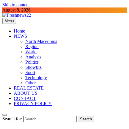
Skip to content
August 8, 2026
Menu
Freshnews22
Best News Website in North Macedonia
Home
NEWS
North Macedonia
Region
World
Analysis
Politics
Showbiz
Sport
Technology
Other
REAL ESTATE
ABOUT US
CONTACT
PRIVACY POLICY
Search for: