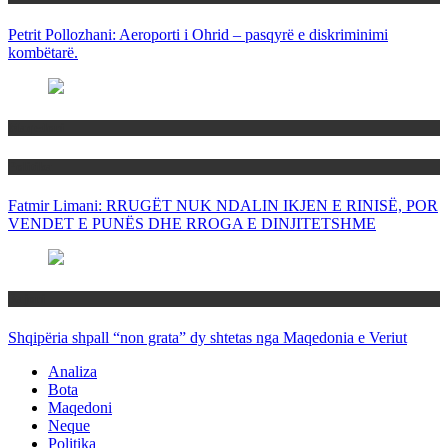
Petrit Pollozhani: Aeroporti i Ohrid – pasqyrë e diskriminimi
kombëtarë.
Maqedoni
Politika
Fatmir Limani: RRUGËT NUK NDALIN IKJEN E RINISË, POR
VENDET E PUNËS DHE RROGA E DINJITETSHME
Rajoni
Shqipëria shpall “non grata” dy shtetas nga Maqedonia e Veriut
Analiza
Bota
Maqedoni
Neque
Politika