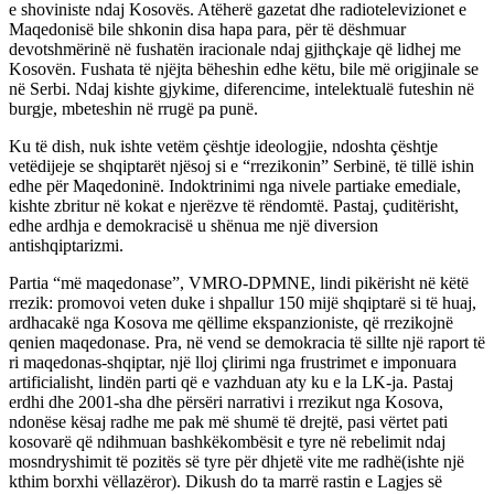
e shoviniste ndaj Kosovës. Atëherë gazetat dhe radiotelevizionet e
Maqedonisë bile shkonin disa hapa para, për të dëshmuar
devotshmërinë në fushatën iracionale ndaj gjithçkaje që lidhej me
Kosovën. Fushata të njëjta bëheshin edhe këtu, bile më origjinale se
në Serbi. Ndaj kishte gjykime, diferencime, intelektualë futeshin në
burgje, mbeteshin në rrugë pa punë.
Ku të dish, nuk ishte vetëm çështje ideologjie, ndoshta çështje
vetëdijeje se shqiptarët njësoj si e “rrezikonin” Serbinë, të tillë ishin
edhe për Maqedoninë. Indoktrinimi nga nivele partiake emediale,
kishte zbritur në kokat e njerëzve të rëndomtë. Pastaj, çuditërisht,
edhe ardhja e demokracisë u shënua me një diversion
antishqiptarizmi.
Partia “më maqedonase”, VMRO-DPMNE, lindi pikërisht në këtë
rrezik: promovoi veten duke i shpallur 150 mijë shqiptarë si të huaj,
ardhacakë nga Kosova me qëllime ekspanzioniste, që rrezikojnë
qenien maqedonase. Pra, në vend se demokracia të sillte një raport të
ri maqedonas-shqiptar, një lloj çlirimi nga frustrimet e imponuara
artificialisht, lindën parti që e vazhduan aty ku e la LK-ja. Pastaj
erdhi dhe 2001-sha dhe përsëri narrativi i rrezikut nga Kosova,
ndonëse kësaj radhe me pak më shumë të drejtë, pasi vërtet pati
kosovarë që ndihmuan bashkëkombësit e tyre në rebelimit ndaj
mosndryshimit të pozitës së tyre për dhjetë vite me radhë(ishte një
kthim borxhi vëllazëror). Dikush do ta marrë rastin e Lagjes së