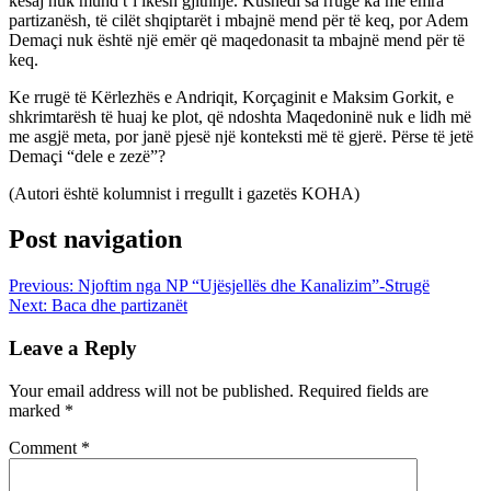
kësaj nuk mund t’i ikësh gjithnjë. Kushedi sa rrugë ka me emra
partizanësh, të cilët shqiptarët i mbajnë mend për të keq, por Adem
Demaçi nuk është një emër që maqedonasit ta mbajnë mend për të
keq.
Ke rrugë të Kërlezhës e Andriqit, Korçaginit e Maksim Gorkit, e
shkrimtarësh të huaj ke plot, që ndoshta Maqedoninë nuk e lidh më
me asgjë meta, por janë pjesë një konteksti më të gjerë. Përse të jetë
Demaçi “dele e zezë”?
(Autori është kolumnist i rregullt i gazetës KOHA)
Post navigation
Previous:
Njoftim nga NP “Ujësjellës dhe Kanalizim”-Strugë
Next:
Baca dhe partizanët
Leave a Reply
Your email address will not be published.
Required fields are
marked
*
Comment
*