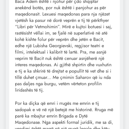
Baca Adem është i njohur për çdo shqiptar
anekënd botës, por nuk është i panjohur as për
maqedonasit. Lexuesi maqedonas para nja njëzet
vjetësh ka pasur në dorë veprën e tij të përkthyer
“Libri për Vetmohimin”. Mirë e kujtoi botuesi i saj,
rastësisht vëllai im, se fjalë në superlativë në atë
kohë kishte folur për veprën dhe jetën e Bacit,
edhe një Lubisha Georgievski, regjisor teatri e
filmi, intelektual i kalibrit të lartë. Pra, me asnjë
veprim të Bacit nuk është cenuar asnjëherë një
interes maqedonas. Ai gjithë shpirtin dhe vuxhutin
e tij e ka shkrirë të drejtat e popullit të vet dhe si i
tillë duhet çmuar… Me çmimin Saharov që iu nda
pas daljes nga burgu, vetëm vërteton profilin
liridashës të tij.
Por ka diçka që emri i rrugës me emrin e tij
sadopak e vë në një betejë me historinë. Rruga më
parë ka mbajtur emrin Brigada e Dytë
Maqedonase. Nga aspekti formal juridik, me sa di,
vendimi është marrë në një rrugë legale dhe këtu