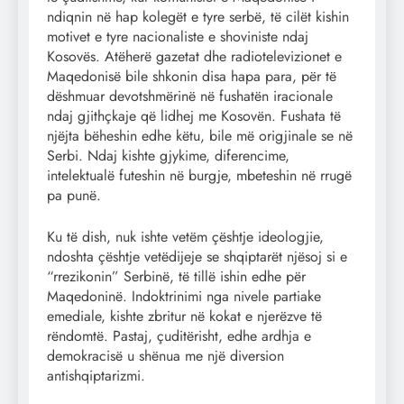
ndiqnin në hap kolegët e tyre serbë, të cilët kishin
motivet e tyre nacionaliste e shoviniste ndaj
Kosovës. Atëherë gazetat dhe radiotelevizionet e
Maqedonisë bile shkonin disa hapa para, për të
dëshmuar devotshmërinë në fushatën iracionale
ndaj gjithçkaje që lidhej me Kosovën. Fushata të
njëjta bëheshin edhe këtu, bile më origjinale se në
Serbi. Ndaj kishte gjykime, diferencime,
intelektualë futeshin në burgje, mbeteshin në rrugë
pa punë.
Ku të dish, nuk ishte vetëm çështje ideologjie,
ndoshta çështje vetëdijeje se shqiptarët njësoj si e
“rrezikonin” Serbinë, të tillë ishin edhe për
Maqedoninë. Indoktrinimi nga nivele partiake
emediale, kishte zbritur në kokat e njerëzve të
rëndomtë. Pastaj, çuditërisht, edhe ardhja e
demokracisë u shënua me një diversion
antishqiptarizmi.