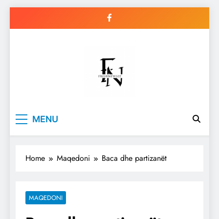
Skip
to
content
Freshnews22
Best News Website in North
MENU
Macedonia
Home
Maqedoni
Baca dhe partizanët
MAQEDONI