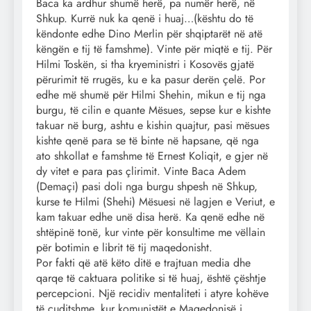
Baca ka ardhur shumë herë, pa numër herë, në
Shkup. Kurrë nuk ka qenë i huaj…(kështu do të
këndonte edhe Dino Merlin për shqiptarët në atë
këngën e tij të famshme). Vinte për miqtë e tij. Për
Hilmi Toskën, si tha kryeministri i Kosovës gjatë
përurimit të rrugës, ku e ka pasur derën çelë. Por
edhe më shumë për Hilmi Shehin, mikun e tij nga
burgu, të cilin e quante Mësues, sepse kur e kishte
takuar në burg, ashtu e kishin quajtur, pasi mësues
kishte qenë para se të binte në hapsane, që nga
ato shkollat e famshme të Ernest Koliqit, e gjer në
dy vitet e para pas çlirimit. Vinte Baca Adem
(Demaçi) pasi doli nga burgu shpesh në Shkup,
kurse te Hilmi (Shehi) Mësuesi në lagjen e Veriut, e
kam takuar edhe unë disa herë. Ka qenë edhe në
shtëpinë tonë, kur vinte për konsultime me vëllain
për botimin e librit të tij maqedonisht.
Por fakti që atë këto ditë e trajtuan media dhe
qarqe të caktuara politike si të huaj, është çështje
percepcioni. Një recidiv mentaliteti i atyre kohëve
të çuditshme, kur komunistët e Maqedonisë i