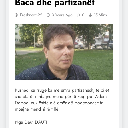
Baca dhe partizanët
Freshnews22
3 Years Ago
0
15 Mins
Kushedi sa rrugë ka me emra partizanësh, të cilët
shqiptarët i mbajnë mend për të keq, por Adem
Demaçi nuk është një emër që maqedonasit ta
mbajnë mend si të tillë
Nga Daut DAUTI