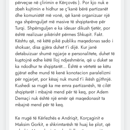
përveçse në çlirimin e Kërçovës ). Por kjo nuk e
zbeh kujtimin e hidhur se ç’kanë bërë partizanët
dhe komunistët më vonë, që kanë organizuar një
nga shpërnguljet më masive të shqiptarëve për
Turqi. Shpërnguljen e ka ideuar dikush tjetër, por
është realizuar pikërisht përmes Shkupit. Fakt.
Kështu që, në këtë pikë publiku maqedonas sado i
shokuar, disa gjëra duhet t’i dijë. Kur janë
detabuizuar shumë ngjarje e personalitete, duhet të
kuptojnë edhe këtë lloj ndjeshmërie, që u duket se
ka ndodhur te shqiptarët… Është e vërtetë se këtu
gjërat edhe mund të kenë konotacion paralelizmi
për ngjarjet, por kësaj nuk mund t’i ikësh gjithnjë.
Kushedi sa rrugë ka me emra partizanësh, të cilët
shqiptarët i mbajnë mend për të keq, por Adem
Demaçi nuk është një emër që maqedonasit ta
mbajnë mend për të keq.
Ke rrugë të Kërlezhës e Andriqit, Korçaginit e
Maksim Gorkit, e shkrimtarësh të huaj ke plot, që