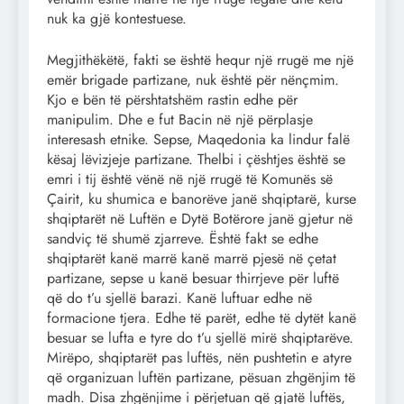
nuk ka gjë kontestuese.
Megjithëkëtë, fakti se është hequr një rrugë me një
emër brigade partizane, nuk është për nënçmim.
Kjo e bën të përshtatshëm rastin edhe për
manipulim. Dhe e fut Bacin në një përplasje
interesash etnike. Sepse, Maqedonia ka lindur falë
kësaj lëvizjeje partizane. Thelbi i çështjes është se
emri i tij është vënë në një rrugë të Komunës së
Çairit, ku shumica e banorëve janë shqiptarë, kurse
shqiptarët në Luftën e Dytë Botërore janë gjetur në
sandviç të shumë zjarreve. Është fakt se edhe
shqiptarët kanë marrë kanë marrë pjesë në çetat
partizane, sepse u kanë besuar thirrjeve për luftë
që do t’u sjellë barazi. Kanë luftuar edhe në
formacione tjera. Edhe të parët, edhe të dytët kanë
besuar se lufta e tyre do t’u sjellë mirë shqiptarëve.
Mirëpo, shqiptarët pas luftës, nën pushtetin e atyre
që organizuan luftën partizane, pësuan zhgënjim të
madh. Disa zhgënjime i përjetuan që gjatë luftës,