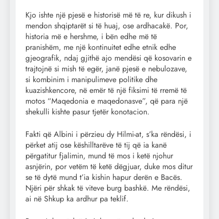
Kjo ishte një pjesë e historisë më të re, kur dikush i
mendon shqiptarët si të huaj, ose ardhacakë. Por,
historia më e hershme, i bën edhe më të
pranishëm, me një kontinuitet edhe etnik edhe
gjeografik, ndaj gjithë ajo mendësi që kosovarin e
trajtojnë si mish të egër, janë pjesë e nebulozave,
si kombinim i manipulimeve politike dhe
kuazishkencore, në emër të një fiksimi të rremë të
motos “Maqedonia e maqedonasve”, që para një
shekulli kishte pasur tjetër konotacion.
Fakti që Albini i përzieu dy Hilmi-at, s’ka rëndësi, i
përket atij ose këshilltarëve të tij që ia kanë
përgatitur fjalimin, mund të mos i ketë njohur
asnjërin, por vetëm të ketë dëgjuar, duke mos ditur
se të dytë mund t’ia kishin hapur derën e Bacës.
Njëri për shkak të viteve burg bashkë. Me rëndësi,
ai në Shkup ka ardhur pa teklif.