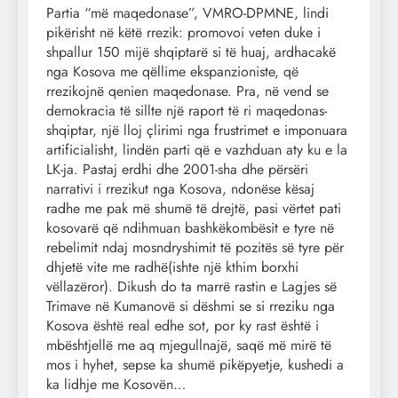
Partia “më maqedonase”, VMRO-DPMNE, lindi
pikërisht në këtë rrezik: promovoi veten duke i
shpallur 150 mijë shqiptarë si të huaj, ardhacakë
nga Kosova me qëllime ekspanzioniste, që
rrezikojnë qenien maqedonase. Pra, në vend se
demokracia të sillte një raport të ri maqedonas-
shqiptar, një lloj çlirimi nga frustrimet e imponuara
artificialisht, lindën parti që e vazhduan aty ku e la
LK-ja. Pastaj erdhi dhe 2001-sha dhe përsëri
narrativi i rrezikut nga Kosova, ndonëse kësaj
radhe me pak më shumë të drejtë, pasi vërtet pati
kosovarë që ndihmuan bashkëkombësit e tyre në
rebelimit ndaj mosndryshimit të pozitës së tyre për
dhjetë vite me radhë(ishte një kthim borxhi
vëllazëror). Dikush do ta marrë rastin e Lagjes së
Trimave në Kumanovë si dëshmi se si rreziku nga
Kosova është real edhe sot, por ky rast është i
mbështjellë me aq mjegullnajë, saqë më mirë të
mos i hyhet, sepse ka shumë pikëpyetje, kushedi a
ka lidhje me Kosovën…