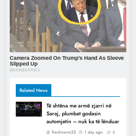
Related News
Të shtëna me armë zjarri në
Saraj, plumbat godasin
automjetin – nuk ka të lënduar
freshnews22
1 day ago
0