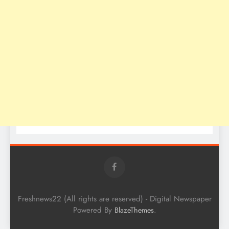
Freshnews22 (All rights are reserved) - Digital Newspaper
Powered By
.
BlazeThemes