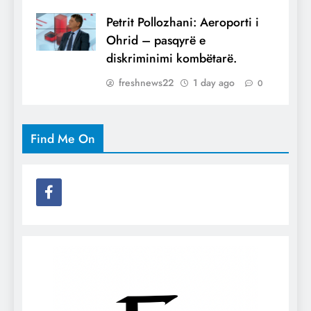
Petrit Pollozhani: Aeroporti i
Ohrid – pasqyrë e
diskriminimi kombëtarë.
freshnews22
1 day ago
0
Find Me On