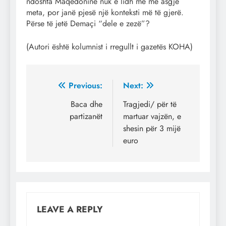
ndoshta Maqedoninë nuk e lidh më me asgjë
meta, por janë pjesë një konteksti më të gjerë.
Përse të jetë Demaçi “dele e zezë”?
(Autori është kolumnist i rregullt i gazetës KOHA)
Post
Previous:
Next:
navigation
Baca dhe
Tragjedi/ për të
partizanët
martuar vajzën, e
shesin për 3 mijë
euro
LEAVE A REPLY