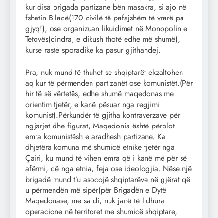
kur disa brigada partizane bën masakra, si ajo në
fshatin Bllacë(170 civilë të pafajshëm të vrarë pa
gjyq!), ose organizuan likuidimet në Monopolin e
Tetovës(qindra, e dikush thotë edhe më shumë),
kurse raste sporadike ka pasur gjithandej.
Pra, nuk mund të thuhet se shqiptarët ekzaltohen
aq kur të përmenden partizanët ose komunistët.(Për
hir të së vërtetës, edhe shumë maqedonas me
orientim tjetër, e kanë pësuar nga regjimi
komunist).Përkundër të gjitha kontraverzave për
ngjarjet dhe figurat, Maqedonia është përplot
emra komunistësh e aradhesh partizane. Ka
dhjetëra komuna më shumicë etnike tjetër nga
Çairi, ku mund të vihen emra që i kanë më për së
afërmi, që nga etnia, feja ose ideologjia. Nëse një
brigadë mund t’u asocojë shqiptarëve në gjërat që
u përmendën më sipër(për Brigadën e Dytë
Maqedonase, me sa di, nuk janë të lidhura
operacione në territoret me shumicë shqiptare,