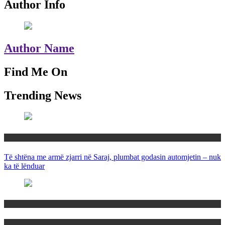
Author Info
Author Name
Find Me On
Trending News
Maqedoni
Të shtëna me armë zjarri në Saraj, plumbat godasin automjetin – nuk
ka të lënduar
Maqedoni
Politika