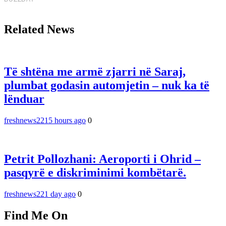
Related News
Të shtëna me armë zjarri në Saraj,
plumbat godasin automjetin – nuk ka të
lënduar
freshnews22
15 hours ago
0
Petrit Pollozhani: Aeroporti i Ohrid –
pasqyrë e diskriminimi kombëtarë.
freshnews22
1 day ago
0
Find Me On