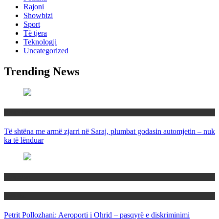
Rajoni
Showbizi
Sport
Të tjera
Teknologji
Uncategorized
Trending News
Maqedoni
Të shtëna me armë zjarri në Saraj, plumbat godasin automjetin – nuk
ka të lënduar
Maqedoni
Politika
Petrit Pollozhani: Aeroporti i Ohrid – pasqyrë e diskriminimi