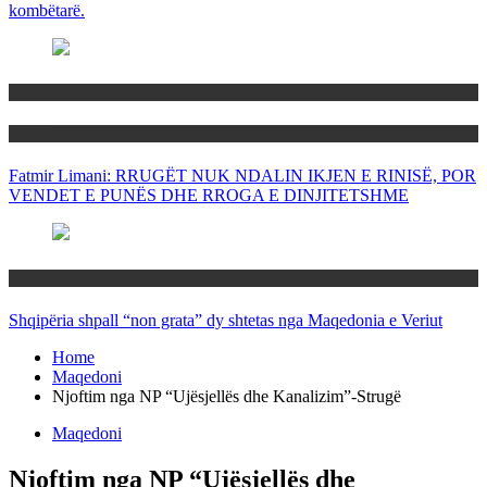
kombëtarë.
Maqedoni
Politika
Fatmir Limani: RRUGËT NUK NDALIN IKJEN E RINISË, POR
VENDET E PUNËS DHE RROGA E DINJITETSHME
Rajoni
Shqipëria shpall “non grata” dy shtetas nga Maqedonia e Veriut
Home
Maqedoni
Njoftim nga NP “Ujësjellës dhe Kanalizim”-Strugë
Maqedoni
Njoftim nga NP “Ujësjellës dhe