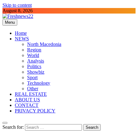
Skip to content
August 8, 2026
Menu
Freshnews22
Best News Website in North Macedonia
Home
NEWS
North Macedonia
Region
World
Analysis
Politics
Showbiz
Sport
Technology
Other
REAL ESTATE
ABOUT US
CONTACT
PRIVACY POLICY
Search for: