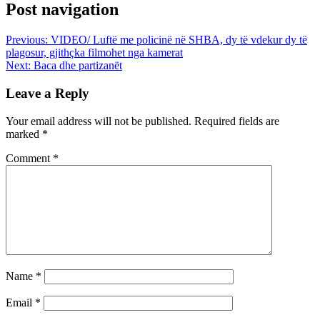
Post navigation
Previous:
VIDEO/ Luftë me policinë në SHBA, dy të vdekur dy të
plagosur, gjithçka filmohet nga kamerat
Next:
Baca dhe partizanët
Leave a Reply
Your email address will not be published.
Required fields are
marked
*
Comment
*
Name
*
Email
*