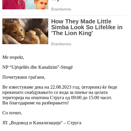
Me respekt,
NP “Ujësjellës dhe Kanalizim”-Strugë
Почитувани граѓани,
Ве известуваме дека на 22.08.2023 год. (вторник) ќе биде
прекинато снабдувањето со вода за пиење на целата
територија на општина Струга од 09:00 до 15:00 часот.
Ви благодариме на разбирањето!
Со почит,
JП „Водовод и Kанализација“ – Струга