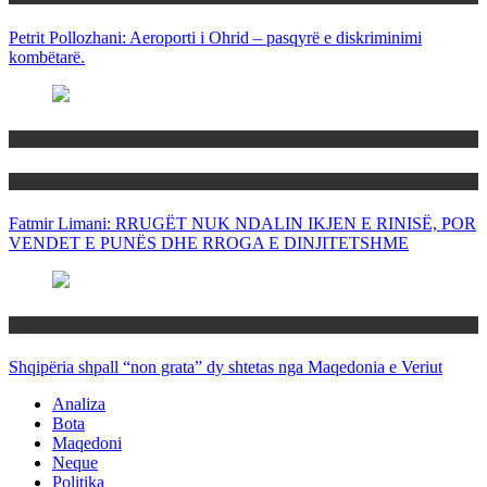
Petrit Pollozhani: Aeroporti i Ohrid – pasqyrë e diskriminimi
kombëtarë.
Maqedoni
Politika
Fatmir Limani: RRUGËT NUK NDALIN IKJEN E RINISË, POR
VENDET E PUNËS DHE RROGA E DINJITETSHME
Rajoni
Shqipëria shpall “non grata” dy shtetas nga Maqedonia e Veriut
Analiza
Bota
Maqedoni
Neque
Politika