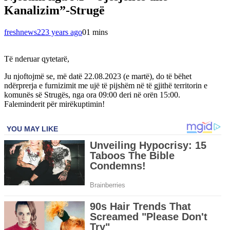
Kanalizim”-Strugë
freshnews22
3 years ago
0
1 mins
Të nderuar qytetarë,
Ju njoftojmë se, më datë 22.08.2023 (e martë), do të bëhet
ndërprerja e furnizimit me ujë të pijshëm në të gjithë territorin e
komunës së Strugës, nga ora 09:00 deri në orën 15:00.
Faleminderit për mirëkuptimin!