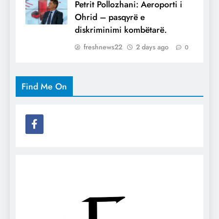
Petrit Pollozhani: Aeroporti i
Ohrid – pasqyrë e
diskriminimi kombëtarë.
freshnews22
2 days ago
0
Find Me On