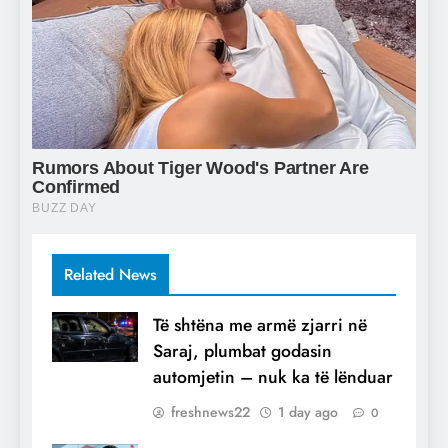
Related News
Të shtëna me armë zjarri në
Saraj, plumbat godasin
automjetin – nuk ka të lënduar
freshnews22
1 day ago
0