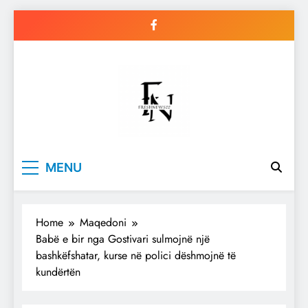
Skip
to
content
Freshnews22
Best News Website in North
MENU
Macedonia
Home
Maqedoni
Babë e bir nga Gostivari sulmojnë një
bashkëfshatar, kurse në polici dëshmojnë të
kundërtën