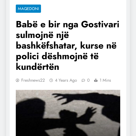
MAQEDONI
Babë e bir nga Gostivari
sulmojnë një
bashkëfshatar, kurse në
polici dëshmojnë të
kundërtën
Freshnews22
4 Years Ago
0
1 Mins