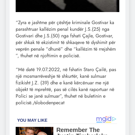
“Zyra e jashtme për çështje kriminale Gostivar ka
parashtruar kallëzim penal kundër J.S.(25) nga
Gostivari dhe J.S.(50) nga fshati Çajle, Gostivar,
për shkak të ekzistimit të shkaqeve të dyshimit për
veprën penale “dhunë” dhe “kallëzim të rrejshëm
”, thuhet në njoftimin e policisë.
“Më datë 19.07.2022, në fshatin Staro Çailë, pas
një mosmarrëveshje të shkurtër, kanë sulmuar
fizikisht J.Z. (39) dhe e kanë kërcënuar me një
objekt të mprehtë, pas së cilës kanë raportuar në
Polici se janë sulmuar”, thuhet në buletinin e
policisë./slobodenpecat