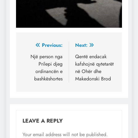
Post
Previous:
Next:
navigation
Një person nga
Qentë endacak
Prilepi djeg
kafshojnë qytetarët
ordinancën e
në Ohër dhe
bashkëshortes
Makedonski Brod
LEAVE A REPLY
Your email address will not be published.