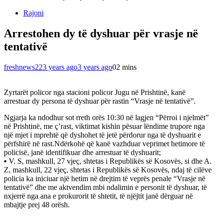
Rajoni
Arrestohen dy të dyshuar për vrasje në
tentativë
freshnews22
3 years ago
3 years ago
0
2 mins
Zyrtarët policor nga stacioni policor Jugu në Prishtinë, kanë
arrestuar dy persona të dyshuar për rastin “Vrasje në tentativë”.
Ngjarja ka ndodhur sot rreth orës 10:30 në lagjen “Përroi i njelmët”
në Prishtinë, me ç’rast, viktimat kishin pësuar lëndime trupore nga
një mjet i mprehtë që dyshohet të jetë përdorur nga të dyshuarit e
përfshirë në rast.Ndërkohë që kanë vazhduar veprimet hetimore të
policisë, janë identifikuar dhe arrestuar të dyshuarit;
▪︎ V. S, mashkull, 27 vjeç, shtetas i Republikës së Kosovës, si dhe A.
Z, mashkull, 22 vjeç, shtetas i Republikës së Kosovës, ndaj të cilëve
policia ka iniciuar një hetim në drejtim të veprës penale “Vrasje në
tentativë” dhe me aktvendim mbi ndalimin e personit të dyshuar, të
nxjerrë nga ana e prokurorit të shtetit, të njëjtit janë dërguar në
mbajtje prej 48 orësh.