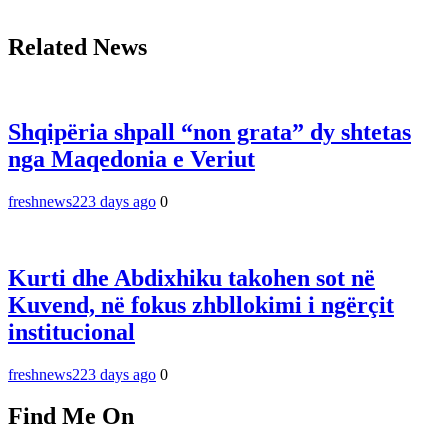
Related News
Shqipëria shpall “non grata” dy shtetas
nga Maqedonia e Veriut
freshnews22
3 days ago
0
Kurti dhe Abdixhiku takohen sot në
Kuvend, në fokus zhbllokimi i ngërçit
institucional
freshnews22
3 days ago
0
Find Me On