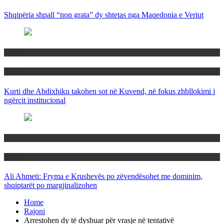
Shqipëria shpall “non grata” dy shtetas nga Maqedonia e Veriut
Politika
Rajoni
Kurti dhe Abdixhiku takohen sot në Kuvend, në fokus zhbllokimi i
ngërçit institucional
Maqedoni
Politika
Ali Ahmeti: Fryma e Krushevës po zëvendësohet me dominim,
shqiptarët po margjinalizohen
Home
Rajoni
Arrestohen dy të dyshuar për vrasje në tentativë