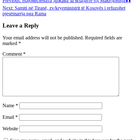
Previous:
Најомилената држава за младите од Македонија⬇️⬇️
Next:
Samiti në Tiranë, zv/kryeministrit të Kosovës i refuzohet
pjesëmarrja nga Rama
Leave a Reply
Your email address will not be published.
Required fields are
marked
*
Comment
*
Name
*
Email
*
Website