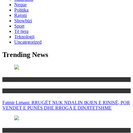
Neque
Politika
Rajoni
Showbizi
Sport
Të tjera
Teknologji
Uncategorized
Trending News
Maqedoni
Politika
Fatmir Limani: RRUGËT NUK NDALIN IKJEN E RINISË, POR
VENDET E PUNËS DHE RROGA E DINJITETSHME
Rajoni