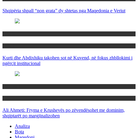
Shqipëria shpall “non grata” dy shtetas nga Maqedonia e Veriut
Politika
Rajoni
Kurti dhe Abdixhiku takohen sot në Kuvend, në fokus zhbllokimi i
ngërçit institucional
Maqedoni
Politika
Ali Ahmeti: Fryma e Krushevës po zëvendësohet me dominim,
shqiptarët po margjinalizohen
Analiza
Bota
Maqedoni