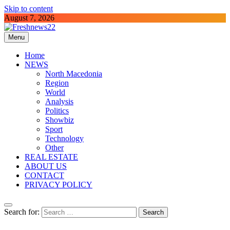
Skip to content
August 7, 2026
Menu
Freshnews22
Best News Website in North Macedonia
Home
NEWS
North Macedonia
Region
World
Analysis
Politics
Showbiz
Sport
Technology
Other
REAL ESTATE
ABOUT US
CONTACT
PRIVACY POLICY
Search for: