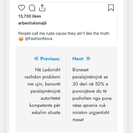
Post
Previous:
Next:
navigation
Në Ladorisht
Bizneset
vazhdon problemi
paralajmërojnë se
me ujin, banorët
30 deri në 50% e
paralajmërojnë
punonjësve do të
autoritetet
pushohen nga puna
kompetente për
nëse qeveria nuk
eskalim situate
miraton urgjentisht
masat