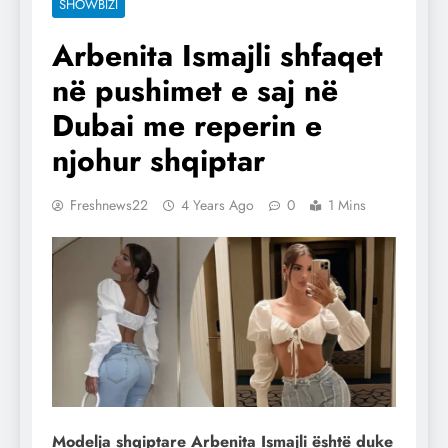
SHOWBIZI
Arbenita Ismajli shfaqet
në pushimet e saj në
Dubai me reperin e
njohur shqiptar
Freshnews22
4 Years Ago
0
1 Mins
Modelja shqiptare Arbenita Ismajli është duke