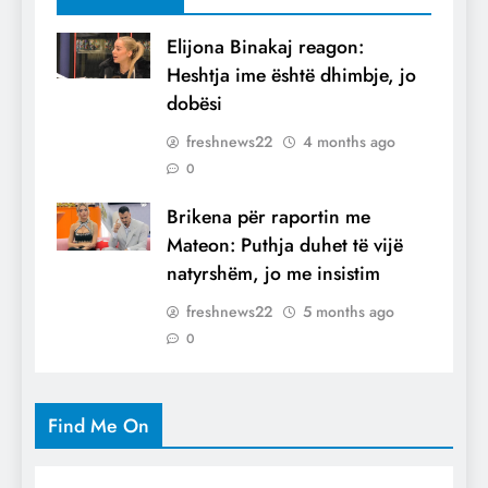
Elijona Binakaj reagon:
Heshtja ime është dhimbje, jo
dobësi
freshnews22
4 months ago
0
Brikena për raportin me
Mateon: Puthja duhet të vijë
natyrshëm, jo me insistim
freshnews22
5 months ago
0
Find Me On