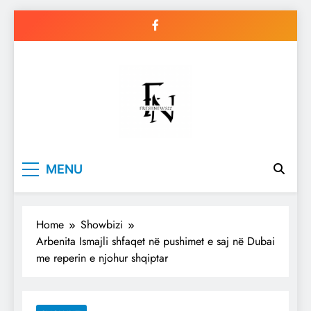
Skip
to
content
Freshnews22
Best News Website in North
MENU
Macedonia
Home
Showbizi
Arbenita Ismajli shfaqet në pushimet e saj në Dubai
me reperin e njohur shqiptar