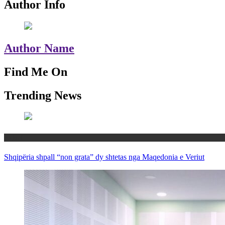
Author Info
Author Name
Find Me On
Trending News
Rajoni
Shqipëria shpall “non grata” dy shtetas nga Maqedonia e Veriut