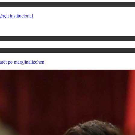
rçit institucional
rët po margjinalizohen