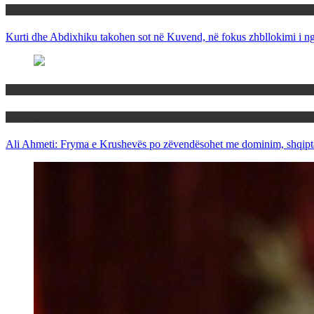
Rajoni
Kurti dhe Abdixhiku takohen sot në Kuvend, në fokus zhbllokimi i ngë
Maqedoni
Politika
Ali Ahmeti: Fryma e Krushevës po zëvendësohet me dominim, shqipta