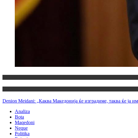
Maqedoni
Politika
Denion Meidani: „Каква Македонија ќе изградиме, таква ќе ја им
Analiza
Bota
Maqedoni
Neque
Politika