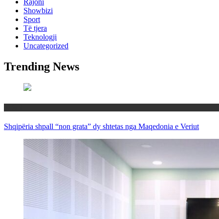
Rajoni
Showbizi
Sport
Të tjera
Teknologji
Uncategorized
Trending News
Rajoni
Shqipëria shpall “non grata” dy shtetas nga Maqedonia e Veriut