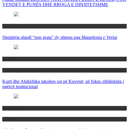
VENDET E PUNËS DHE RROGA E DINJITETSHME
Rajoni
Shqipëria shpall “non grata” dy shtetas nga Maqedonia e Veriut
Politika
Rajoni
Kurti dhe Abdixhiku takohen sot në Kuvend, në fokus zhbllokimi i
ngërçit institucional
Maqedoni
Politika