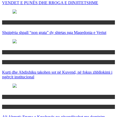
VENDET E PUNËS DHE RROGA E DINJITETSHME
Rajoni
Shqipëria shpall “non grata” dy shtetas nga Maqedonia e Veriut
Politika
Rajoni
Kurti dhe Abdixhiku takohen sot në Kuvend, në fokus zhbllokimi i
ngërçit institucional
Maqedoni
Politika
Ali Ahmeti: Fryma e Krushevës po zëvendësohet me dominim,