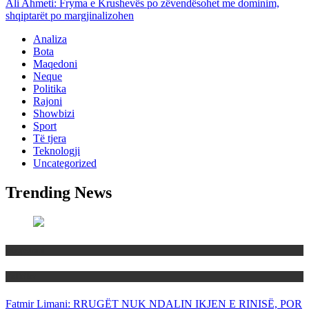
Ali Ahmeti: Fryma e Krushevës po zëvendësohet me dominim,
shqiptarët po margjinalizohen
Analiza
Bota
Maqedoni
Neque
Politika
Rajoni
Showbizi
Sport
Të tjera
Teknologji
Uncategorized
Trending News
Maqedoni
Politika
Fatmir Limani: RRUGËT NUK NDALIN IKJEN E RINISË, POR