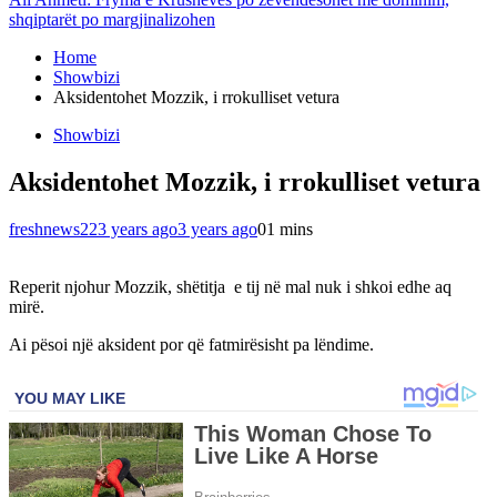
shqiptarët po margjinalizohen
Home
Showbizi
Aksidentohet Mozzik, i rrokulliset vetura
Showbizi
Aksidentohet Mozzik, i rrokulliset vetura
freshnews22
3 years ago
3 years ago
0
1 mins
Reperit njohur Mozzik, shëtitja e tij në mal nuk i shkoi edhe aq
mirë.
Ai pësoi një aksident por që fatmirësisht pa lëndime.