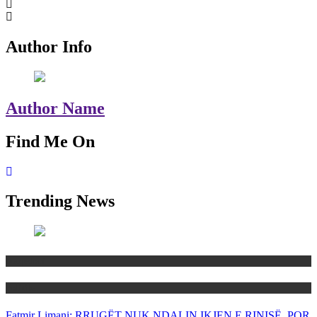
Author Info
Author Name
Find Me On
Trending News
Maqedoni
Politika
Fatmir Limani: RRUGËT NUK NDALIN IKJEN E RINISË, POR