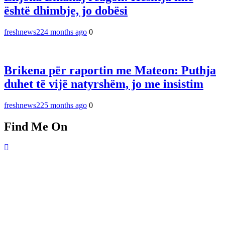
është dhimbje, jo dobësi
freshnews22
4 months ago
0
Brikena për raportin me Mateon: Puthja
duhet të vijë natyrshëm, jo me insistim
freshnews22
5 months ago
0
Find Me On