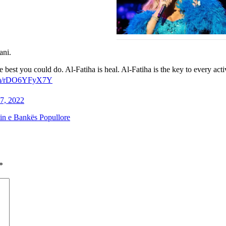
ani.
e best you could do. Al-Fatiha is heal. Al-Fatiha is the key to every acti
com/rDO6YFyX7Y
7, 2022
tin e Bankës Popullore
*