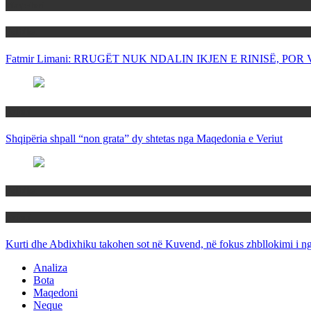
Maqedoni
Politika
Fatmir Limani: RRUGËT NUK NDALIN IKJEN E RINISË, P
Rajoni
Shqipëria shpall “non grata” dy shtetas nga Maqedonia e Veriut
Politika
Rajoni
Kurti dhe Abdixhiku takohen sot në Kuvend, në fokus zhbllokimi i ngë
Analiza
Bota
Maqedoni
Neque