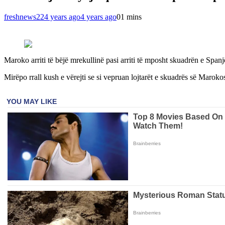
freshnews22
4 years ago
4 years ago
0
1 mins
Maroko arriti të bëjë mrekullinë pasi arriti të mposht skuadrën e Spanj
Mirëpo rrall kush e vërejti se si vepruan lojtarët e skuadrës së Marokos