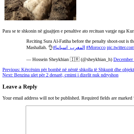
Para se te shkonin në gjuajtjen e penaltive ato recituan vargje nga Kur
Reciting Sura Al-Fatiha before the penalty shoot-out is th
Mashallah. 👌
#المغرب_اسبانيا
#Morocco
pic.twitter.
— Hossein Sheykhian 🇮🇷 (@sheykhian_h)
December 
Post
Previous:
Kërcënim për bombë në nëntë shkolla të Shkupit dhe objek
Next:
Benzina ulet për 2 denarë, çmimi i dizelit nuk ndryshon
navigation
Leave a Reply
Your email address will not be published.
Required fields are marked