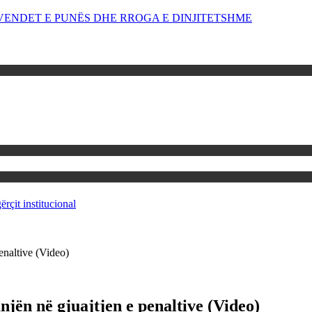
OR VENDET E PUNËS DHE RROGA E DINJITETSHME
rçit institucional
enaltive (Video)
jën në gjuajtjen e penaltive (Video)