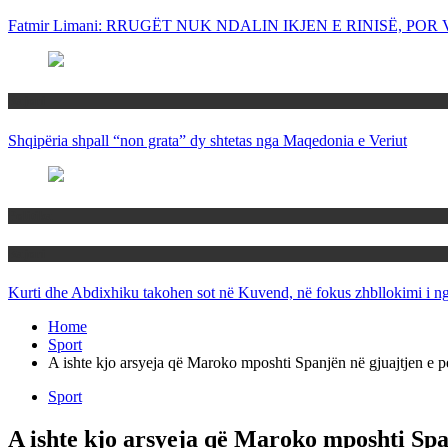
Fatmir Limani: RRUGËT NUK NDALIN IKJEN E RINISË, P
Rajoni
Shqipëria shpall “non grata” dy shtetas nga Maqedonia e Veriut
Politika
Rajoni
Kurti dhe Abdixhiku takohen sot në Kuvend, në fokus zhbllokimi i ngë
Home
Sport
A ishte kjo arsyeja që Maroko mposhti Spanjën në gjuajtjen e p
Sport
A ishte kjo arsyeja që Maroko mposhti Span