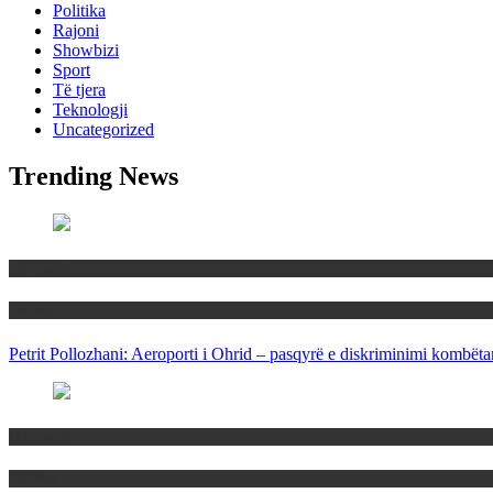
Politika
Rajoni
Showbizi
Sport
Të tjera
Teknologji
Uncategorized
Trending News
Maqedoni
Politika
Petrit Pollozhani: Aeroporti i Ohrid – pasqyrë e diskriminimi kombëta
Maqedoni
Politika