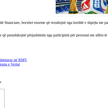
 financiare, borxhet enorme që rezultojnë nga kreditë e shpejta me para 
e që parashikojnë përjashtimin nga participimi për personat me aftësi t
ushtetuese në RMV
onia e Veriut
*