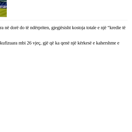
në dorë do të ndërpriten, gjegjësisht kostoja totale e një “kredie të
ë kufizuara mbi 26 vjeç, gjë që ka qenë një kërkesë e kahershme e