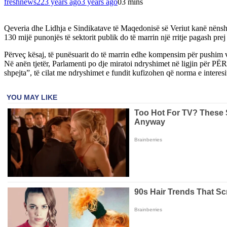
freshnews22
3 years ago
3 years ago
0
3 mins
Qeveria dhe Lidhja e Sindikatave të Maqedonisë së Veriut kanë nënshkr
130 mijë punonjës të sektorit publik do të marrin një rritje pagash pre
Përveç kësaj, të punësuarit do të marrin edhe kompensim për pushim vjet
Në anën tjetër, Parlamenti po dje miratoi ndryshimet në ligjin për
shpejta”, të cilat me ndryshimet e fundit kufizohen që norma e interes