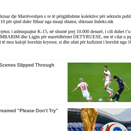
uar dje Marrëveshjen e re të përgjithshme kolektive për sektorin publi
j 10 për qind duke filluar nga muaji shtator, shkruan Indeks.mk
or, i ashtuquajtur K-15, në shumë prej 10.000 denarë, i cili duhet t’u pa
 PËRMBARIM dhe Ligjin për marrëdhëniet DETYRUESE, me të cilat u jepe
it të mos kalojë borxhin kryesor, si dhe afati për kufizimi i borxhit ng