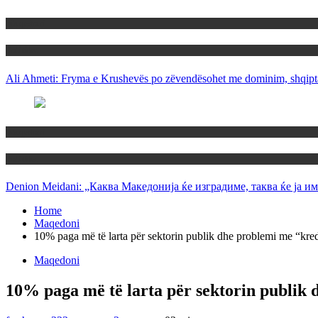
Maqedoni
Politika
Ali Ahmeti: Fryma e Krushevës po zëvendësohet me dominim, shqipta
Maqedoni
Politika
Denion Meidani: „Каква Македонија ќе изградиме, таква ќе ја им
Home
Maqedoni
10% paga më të larta për sektorin publik dhe problemi me “kredit
Maqedoni
10% paga më të larta për sektorin publik d