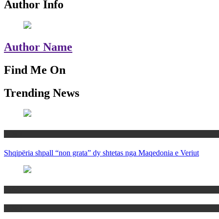
Author Info
Author Name
Find Me On
Trending News
Rajoni
Shqipëria shpall “non grata” dy shtetas nga Maqedonia e Veriut
Politika
Rajoni