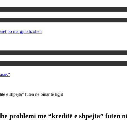
rët po margjinalizohen
аме.”
ë e shpejta” futen në binar të ligjit
he problemi me “kreditë e shpejta” futen në 