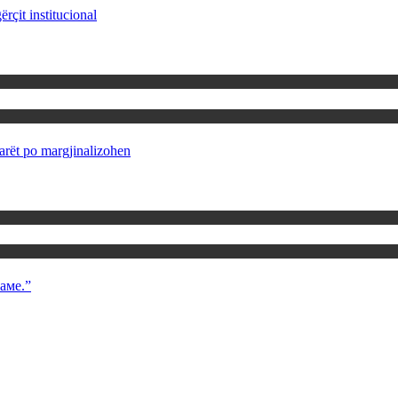
rçit institucional
rët po margjinalizohen
аме.”