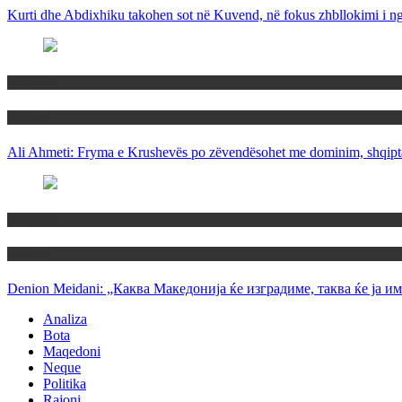
Kurti dhe Abdixhiku takohen sot në Kuvend, në fokus zhbllokimi i ngë
Maqedoni
Politika
Ali Ahmeti: Fryma e Krushevës po zëvendësohet me dominim, shqipta
Maqedoni
Politika
Denion Meidani: „Каква Македонија ќе изградиме, таква ќе ја им
Analiza
Bota
Maqedoni
Neque
Politika
Rajoni