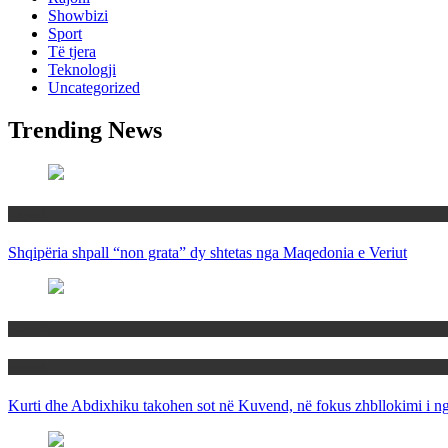
Showbizi
Sport
Të tjera
Teknologji
Uncategorized
Trending News
Rajoni
Shqipëria shpall “non grata” dy shtetas nga Maqedonia e Veriut
Politika
Rajoni
Kurti dhe Abdixhiku takohen sot në Kuvend, në fokus zhbllokimi i ngë