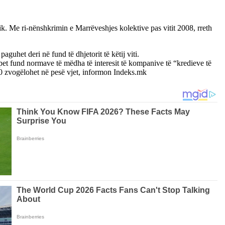
k. Me ri-nënshkrimin e Marrëveshjes kolektive pas vitit 2008, rreth
guhet deri në fund të dhjetorit të këtij viti.
t fund normave të mëdha të interesit të kompanive të “kredieve të
a 10 zvogëlohet në pesë vjet, informon Indeks.mk