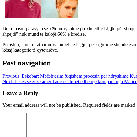
Duke pasur parasysh se këto ndryshime prekin edhe Ligjin për shoqëritë
shpejtë” nuk mund të kalojë 60% e kredisë.
Po ashtu, janë miratuar ndryshimet në Ligjin për sigurime shëndetësor
kësaj kategorie të qytetarëve.
Post navigation
Previous:
Eskobar: Mbështesim fuqishëm procesin për ndryshime K
Next:
Listës së zezë amerikane i shtohet edhe një kompani nga Maqed
Leave a Reply
Your email address will not be published.
Required fields are marked