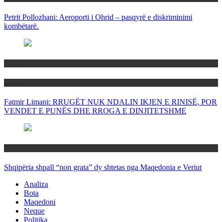
Petrit Pollozhani: Aeroporti i Ohrid – pasqyrë e diskriminimi
kombëtarë.
Maqedoni
Politika
Fatmir Limani: RRUGËT NUK NDALIN IKJEN E RINISË, POR
VENDET E PUNËS DHE RROGA E DINJITETSHME
Rajoni
Shqipëria shpall “non grata” dy shtetas nga Maqedonia e Veriut
Analiza
Bota
Maqedoni
Neque
Politika