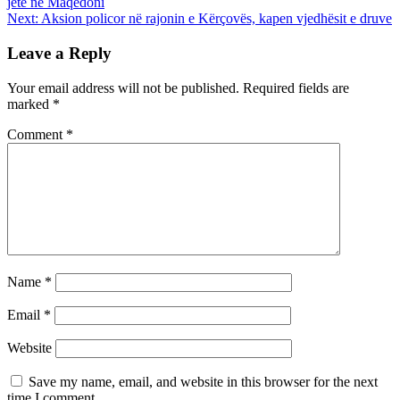
jetë në Maqedoni
Next:
Aksion policor në rajonin e Kërçovës, kapen vjedhësit e druve
Leave a Reply
Your email address will not be published.
Required fields are
marked
*
Comment
*
Name
*
Email
*
Website
Save my name, email, and website in this browser for the next
time I comment.