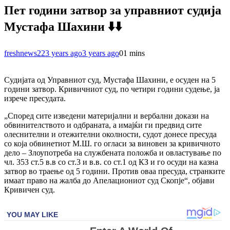
Пет години затвор за управниот судија
Мустафа Шахини ⬇️⬇️
freshnews22
3 years ago
3 years ago
0
1 mins
Судијата од Управниот суд, Мустафа Шахини, е осуден на 5
години затвор. Кривичниот суд, по четири години судење, ја
изрече пресудата.
„Според сите изведени материјални и вербални докази на
обвинителството и одбраната, а имајќи ги предвид сите
олеснителни и отежителни околности, судот донесе пресуда
со која обвинетиот М.Ш. го огласи за виновен за кривичното
дело – Злоупотреба на службената положба и овластување по
чл. 353 ст.5 в.в со ст.3 и в.в. со ст.1 од КЗ и го осуди на казна
затвор во траење од 5 години. Против оваа пресуда, странките
имаат право на жалба до Апeлациониот суд Скопје“, објави
Кривичен суд.