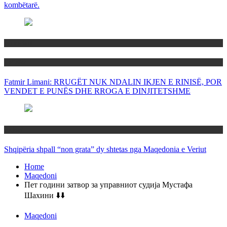
kombëtarë.
Maqedoni
Politika
Fatmir Limani: RRUGËT NUK NDALIN IKJEN E RINISË, POR
VENDET E PUNËS DHE RROGA E DINJITETSHME
Rajoni
Shqipëria shpall “non grata” dy shtetas nga Maqedonia e Veriut
Home
Maqedoni
Пет години затвор за управниот судија Мустафа
Шахини ⬇️⬇️
Maqedoni