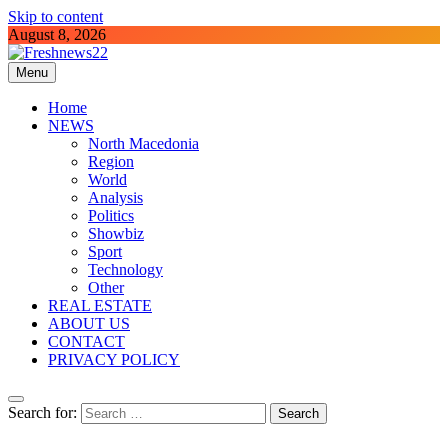
Skip to content
August 8, 2026
Menu
Freshnews22
Best News Website in North Macedonia
Home
NEWS
North Macedonia
Region
World
Analysis
Politics
Showbiz
Sport
Technology
Other
REAL ESTATE
ABOUT US
CONTACT
PRIVACY POLICY
Search for: