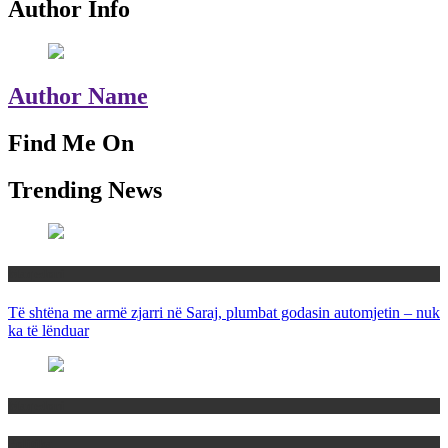
Author Info
Author Name
Find Me On
Trending News
Maqedoni
Të shtëna me armë zjarri në Saraj, plumbat godasin automjetin – nuk
ka të lënduar
Maqedoni
Politika