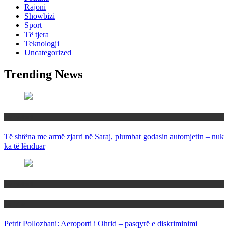
Rajoni
Showbizi
Sport
Të tjera
Teknologji
Uncategorized
Trending News
Maqedoni
Të shtëna me armë zjarri në Saraj, plumbat godasin automjetin – nuk
ka të lënduar
Maqedoni
Politika
Petrit Pollozhani: Aeroporti i Ohrid – pasqyrë e diskriminimi