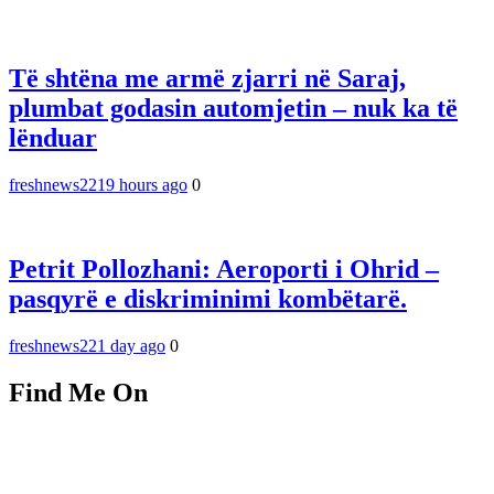
Të shtëna me armë zjarri në Saraj,
plumbat godasin automjetin – nuk ka të
lënduar
freshnews22
19 hours ago
0
Petrit Pollozhani: Aeroporti i Ohrid –
pasqyrë e diskriminimi kombëtarë.
freshnews22
1 day ago
0
Find Me On