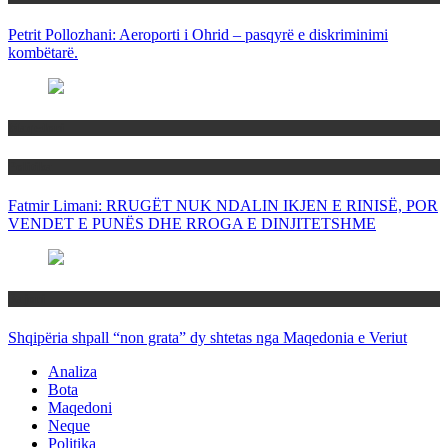
Petrit Pollozhani: Aeroporti i Ohrid – pasqyrë e diskriminimi
kombëtarë.
Maqedoni
Politika
Fatmir Limani: RRUGËT NUK NDALIN IKJEN E RINISË, POR
VENDET E PUNËS DHE RROGA E DINJITETSHME
Rajoni
Shqipëria shpall “non grata” dy shtetas nga Maqedonia e Veriut
Analiza
Bota
Maqedoni
Neque
Politika