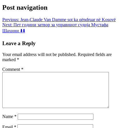
Post navigation
Previous:
Jean-Claude Van Damme sot ka qëndruar në Kosovë
Next:
Пет години затвор за управниот судија Мустафа
Шахини ⬇️⬇️
Leave a Reply
Your email address will not be published.
Required fields are
marked
*
Comment
*
Name
*
Email
*