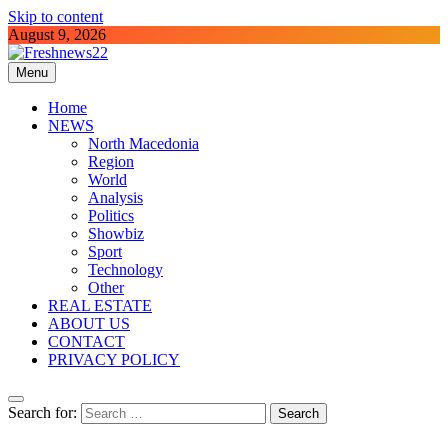
Skip to content
August 9, 2026
Menu
Freshnews22
Best News Website in North Macedonia
Home
NEWS
North Macedonia
Region
World
Analysis
Politics
Showbiz
Sport
Technology
Other
REAL ESTATE
ABOUT US
CONTACT
PRIVACY POLICY
Search for: