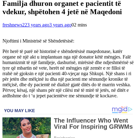
Familja dhuron organet e pacientit të
vdekur, shpëtohen 4 jetë në Maqedoni
freshnews22
3 years ago
3 years ago
0
2 mins
Njoftimi i Ministrisë së Shëndetësisë:
Për herë të parë në historinë e shëndetësisë maqedonase, katër
organe në një akt u implantuan nga një donator këtë mëngjes. Falë
humanizmit të një familjeje, dashurisë, mirësisë dhe ndjeshmërisë së
tyre që mbartin në vete, herët në mëngjes një zemër e re filloi të
rrahë në gjoksin e një pacienti 40-vjeçar nga Shkupi. Një shans i ri
për jetën dhe mëlçinë iu dha një pacienti me sëmundje kronike të
mëlçisë, dhe dy pacientë në dializë gjatë ditës do të marrin veshka.
Përveç kësaj, një shans për një cilësi më të mirë të jetës, në ditët e
ardhshme do t ‘u jepet pacientëve me sëmundje të kockave.