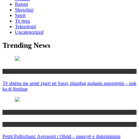
Rajoni
Showbizi
Sport
Të tjera
Teknologji
Uncategorized
Trending News
Maqedoni
Të shtëna me armë zjarri në Saraj, plumbat godasin automjetin – nuk
ka të lënduar
Maqedoni
Politika
Petrit Pollozhani: Aeroporti i Ohrid – pasqyrë e diskriminimi