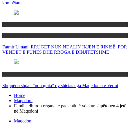
kombëtarë.
Maqedoni
Politika
Fatmir Limani: RRUGËT NUK NDALIN IKJEN E RINISË, POR
VENDET E PUNËS DHE RROGA E DINJITETSHME
Rajoni
Shqipëria shpall “non grata” dy shtetas nga Maqedonia e Veriut
Home
Maqedoni
Familja dhuron organet e pacientit të vdekur, shpëtohen 4 jetë
në Maqedoni
Maqedoni