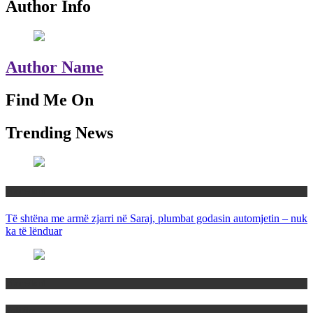
Author Info
Author Name
Find Me On
Trending News
Maqedoni
Të shtëna me armë zjarri në Saraj, plumbat godasin automjetin – nuk
ka të lënduar
Maqedoni
Politika