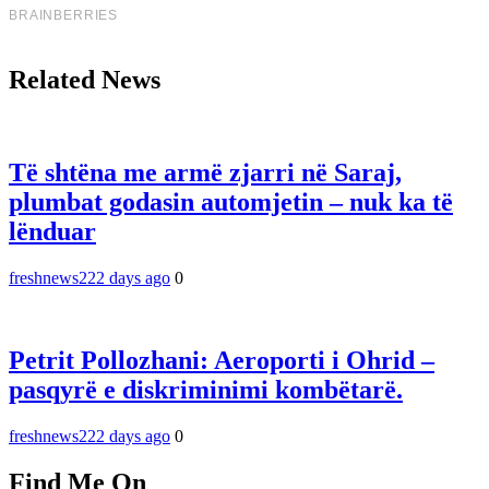
Related News
Të shtëna me armë zjarri në Saraj,
plumbat godasin automjetin – nuk ka të
lënduar
freshnews22
2 days ago
0
Petrit Pollozhani: Aeroporti i Ohrid –
pasqyrë e diskriminimi kombëtarë.
freshnews22
2 days ago
0
Find Me On