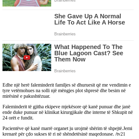
Edhe një herë faleminderit familjes së dhuruesit që me vendimin e
tyre vetëmohues na solli një mëngjes plot shpresë dhe besim në
mirësinë e pakushtëzuar.
Faleminderit të gjitha ekipeve mjekësore që kanë punuar dhe janë
ende duke punuar në klinikat kirurgjikale dhe interne të Shkupit në
24 orët e fundit.
Pacientëve që kanë marrë organet ju urojmë shërim të shpejtë.Jemi
krenarë për çdo sukses të ri në shëndetësinë maqedonase. /tv21