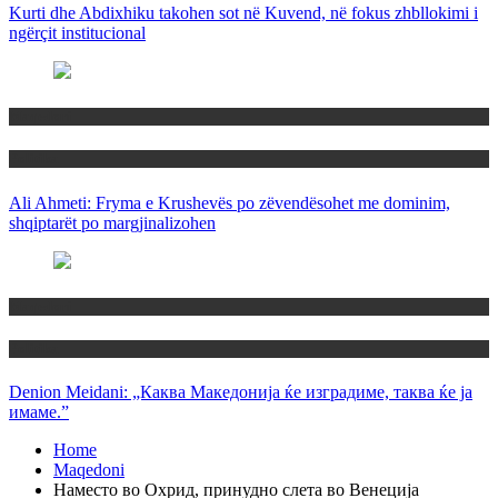
Kurti dhe Abdixhiku takohen sot në Kuvend, në fokus zhbllokimi i
ngërçit institucional
Maqedoni
Politika
Ali Ahmeti: Fryma e Krushevës po zëvendësohet me dominim,
shqiptarët po margjinalizohen
Maqedoni
Politika
Denion Meidani: „Каква Македонија ќе изградиме, таква ќе ја
имаме.”
Home
Maqedoni
Наместо во Охрид, принудно слета во Венеција