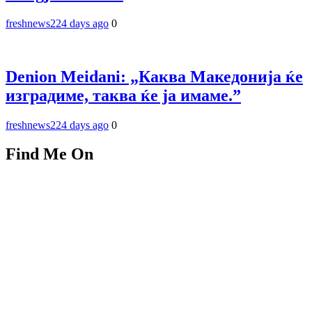
freshnews22
4 days ago
0
Denion Meidani: „Каква Македонија ќе
изградиме, таква ќе ја имаме.”
freshnews22
4 days ago
0
Find Me On