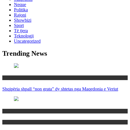
Neque
Politika
Rajoni
Showbizi
Sport
Të tjera
Teknologji
Uncategorized
Trending News
Rajoni
Shqipëria shpall “non grata” dy shtetas nga Maqedonia e Veriut
Politika
Rajoni