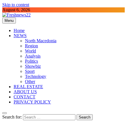
Skip to content
August 6, 2026
Menu
Freshnews22
Best News Website in North Macedonia
Home
NEWS
North Macedonia
Region
World
Analysis
Politics
Showbiz
Sport
Technology
Other
REAL ESTATE
ABOUT US
CONTACT
PRIVACY POLICY
Search for: