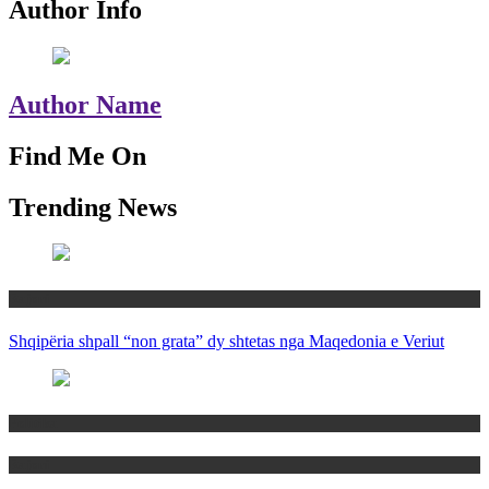
Author Info
Author Name
Find Me On
Trending News
Rajoni
Shqipëria shpall “non grata” dy shtetas nga Maqedonia e Veriut
Politika
Rajoni