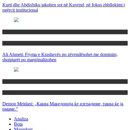
Kurti dhe Abdixhiku takohen sot në Kuvend, në fokus zhbllokimi i
ngërçit institucional
Maqedoni
Politika
Ali Ahmeti: Fryma e Krushevës po zëvendësohet me dominim,
shqiptarët po margjinalizohen
Maqedoni
Politika
Denion Meidani: „Каква Македонија ќе изградиме, таква ќе ја
имаме.”
Analiza
Bota
Maqedoni