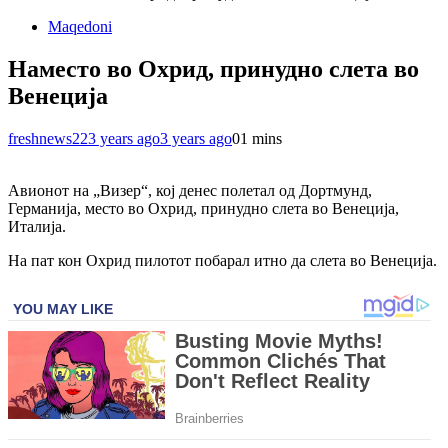
Maqedoni
Наместо во Охрид, принудно слета во
Венеција
freshnews22
3 years ago
3 years ago
0
1 mins
Авионот на „Визер“, кој денес полетал од Дортмунд,
Германија, место во Охрид, принудно слета во Венеција,
Италија.
На пат кон Охрид пилотот побарал итно да слета во Венеција.