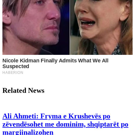
Related News
Ali Ahmeti: Fryma e Krushevës po
zëvendësohet me dominim, shqiptarët po
margjinalizohen