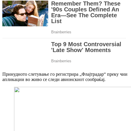
Принудното слетување го регистрира „Флајтрадар“ преку чии
апликации во живо се следи авионскиот сообраќај.