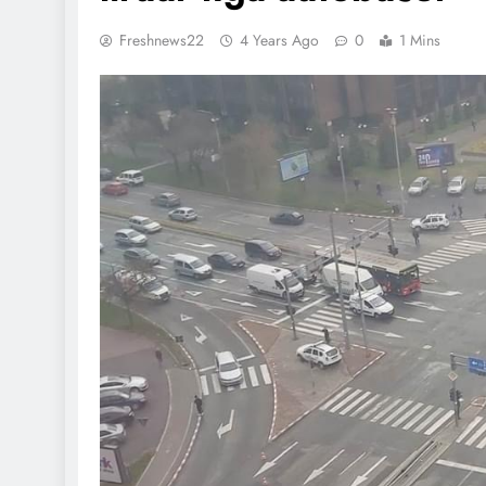
Freshnews22
4 Years Ago
0
1 Mins