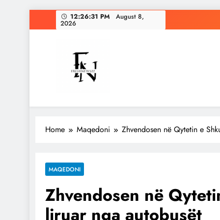
Skip
12:26:33 PM
August 8,
2026
to
content
Freshnews22
Best News Website in North Macedonia
Home
Maqedoni
Zhvendosen në Qytetin e Shkup
MAQEDONI
Zhvendosen në Qytetin
liruar nga autobusët