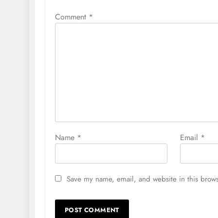
Comment
*
Name
*
Email
*
Save my name, email, and website in this brows