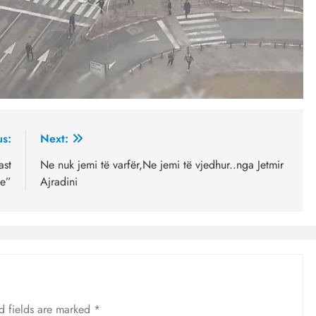
us:
Next:
ast
Ne nuk jemi të varfër,Ne jemi të vjedhur..nga Jetmir
e”
Ajradini
d fields are marked
*