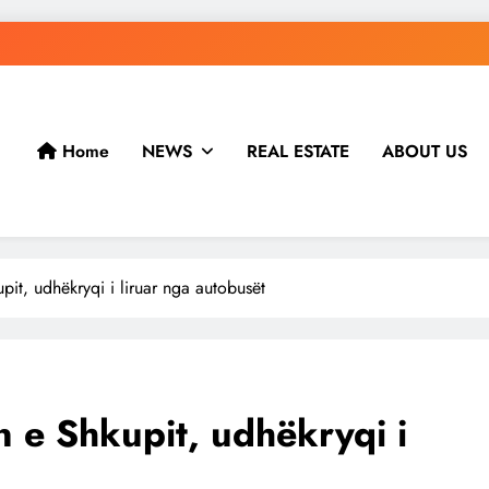
Home
NEWS
REAL ESTATE
ABOUT US
it, udhëkryqi i liruar nga autobusët
 e Shkupit, udhëkryqi i