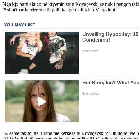
Nga kjo parti akuzojnë kryeministrin Kovaçevski se nuk i pengon tak
të shpëtuar karrierën e tij politike, përcjell Klan Maqedoni.
“A është takimi në Tiranë me kërkesë të Kovaçevskit? Cili do të jetë re
i cili për të shpëtuar veten duhet ta pranojë atë? Marrëveshja e vetme