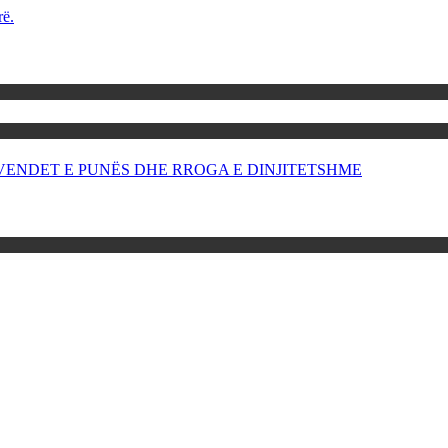
rë.
OR VENDET E PUNËS DHE RROGA E DINJITETSHME