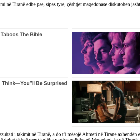
imi në Tiranë edhe pse, sipas tyre, çështjet maqedonase diskutohen ja
zultati i takimit në Tiranë, a do t’i mësojë Ahmeti në Tiranë axhendën e 
 që duhet të jetë mes të gjitha partive politike në Maqedoni, jo në Tira