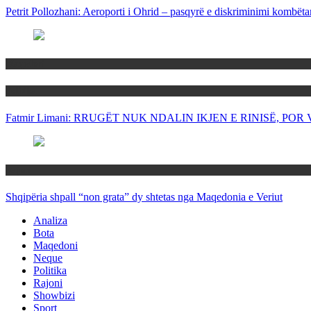
Petrit Pollozhani: Aeroporti i Ohrid – pasqyrë e diskriminimi kombëta
Maqedoni
Politika
Fatmir Limani: RRUGËT NUK NDALIN IKJEN E RINISË, P
Rajoni
Shqipëria shpall “non grata” dy shtetas nga Maqedonia e Veriut
Analiza
Bota
Maqedoni
Neque
Politika
Rajoni
Showbizi
Sport