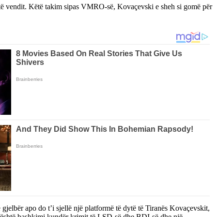
shtë vendit. Këtë takim sipas VMRO-së, Kovaçevski e sheh si gomë për
gjelbër apo do t’i sjellë një platformë të dytë të Tiranës Kovaçevskit,
në, është bashkimi kundër krimit të LSD-së dhe BDI-së dhe një