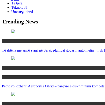
Të tjera
Teknologji
Uncategorized
Trending News
Maqedoni
Të shtëna me armë zjarri në Saraj, plumbat godasin automjetin – nuk 
Maqedoni
Politika
Petrit Pollozhani: Aeroporti i Ohrid – pasqyrë e diskriminimi kombëta
Maqedoni