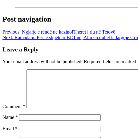
Post navigation
Previous:
Ngjarje e rëndë në kazino!Theret i riu në Tetovë
Next:
Ramadani: Për të shpëtuar BDI-në, Ahmeti duhet ta largojë Gr
Leave a Reply
Your email address will not be published.
Required fields are marked
Comment
*
Name
*
Email
*