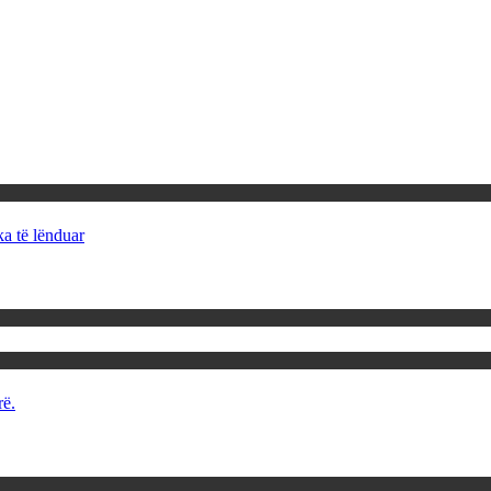
ka të lënduar
rë.