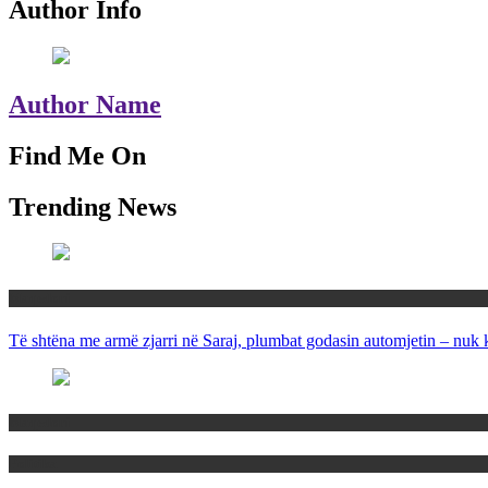
Author Info
Author Name
Find Me On
Trending News
Maqedoni
Të shtëna me armë zjarri në Saraj, plumbat godasin automjetin – nuk 
Maqedoni
Politika