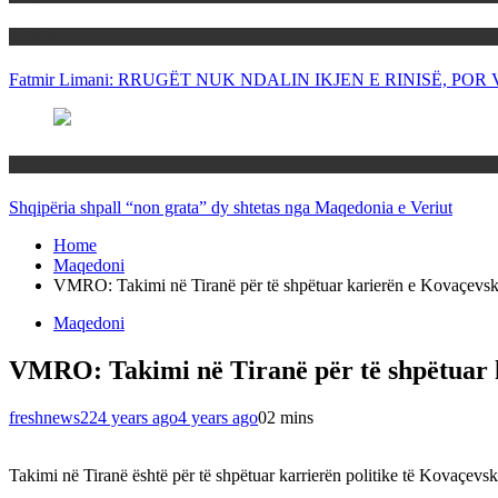
Politika
Fatmir Limani: RRUGËT NUK NDALIN IKJEN E RINISË, P
Rajoni
Shqipëria shpall “non grata” dy shtetas nga Maqedonia e Veriut
Home
Maqedoni
VMRO: Takimi në Tiranë për të shpëtuar karierën e Kovaçevsk
Maqedoni
VMRO: Takimi në Tiranë për të shpëtuar 
freshnews22
4 years ago
4 years ago
0
2 mins
Takimi në Tiranë është për të shpëtuar karrierën politike të Kovaçev