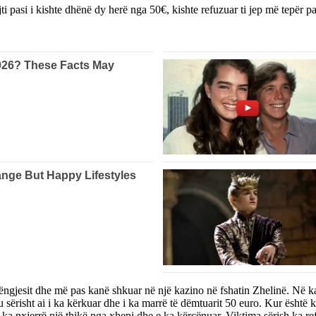
jti pasi i kishte dhënë dy herë nga 50€, kishte refuzuar ti jep më tepër pa
ëngjesit dhe më pas kanë shkuar në një kazino në fshatin Zhelinë. Në kaz
ërisht ai i ka kërkuar dhe i ka marrë të dëmtuarit 50 euro. Kur është k
a nxjerrë një thikë nga xhepi dhe e ka kërcënuar. Viktima sërish ka refuz