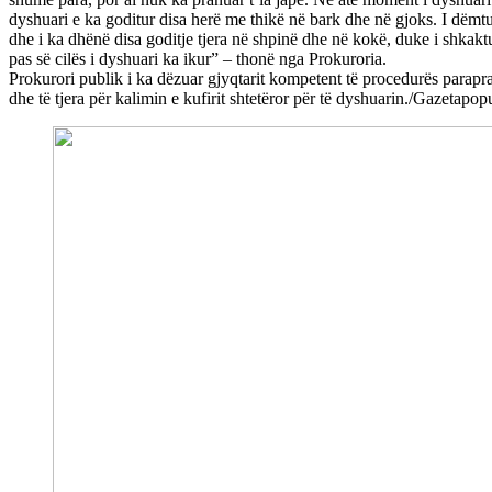
dyshuari e ka goditur disa herë me thikë në bark dhe në gjoks. I dëmtu
dhe i ka dhënë disa goditje tjera në shpinë dhe në kokë, duke i shkaktu
pas së cilës i dyshuari ka ikur” – thonë nga Prokuroria.
Prokurori publik i ka dëzuar gjyqtarit kompetent të procedurës parap
dhe të tjera për kalimin e kufirit shtetëror për të dyshuarin./Gazetapopu