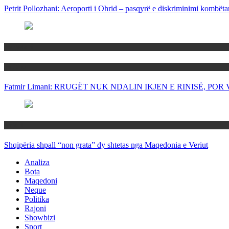
Petrit Pollozhani: Aeroporti i Ohrid – pasqyrë e diskriminimi kombëta
Maqedoni
Politika
Fatmir Limani: RRUGËT NUK NDALIN IKJEN E RINISË, P
Rajoni
Shqipëria shpall “non grata” dy shtetas nga Maqedonia e Veriut
Analiza
Bota
Maqedoni
Neque
Politika
Rajoni
Showbizi
Sport