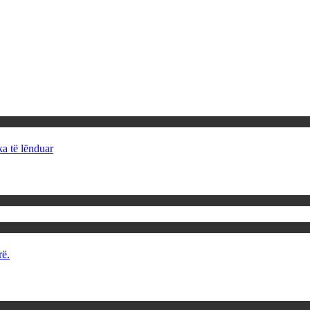
ka të lënduar
rë.