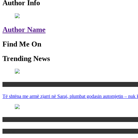
Author Info
Author Name
Find Me On
Trending News
Maqedoni
Të shtëna me armë zjarri në Saraj, plumbat godasin automjetin – nuk 
Maqedoni
Politika