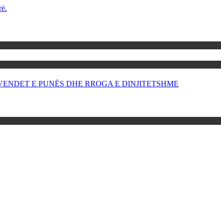
rë.
OR VENDET E PUNËS DHE RROGA E DINJITETSHME