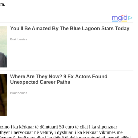
ra.
ino i ka kërkuar të dëmtuarit 50 euro të cilat i ka shpenzuar
thyer i nervozuar në veturë, i dyshuari i ka kërkuar viktimës më
uar t’i japë para dhe i ka thënë të dalë nga automjeti, pas së cilës i