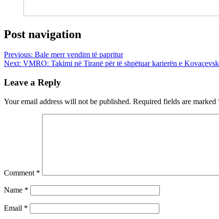
Post navigation
Previous:
Bale merr vendim të papritur
Next:
VMRO: Takimi në Tiranë për të shpëtuar karierën e Kovaçevsk
Leave a Reply
Your email address will not be published.
Required fields are marked
Comment
*
Name
*
Email
*