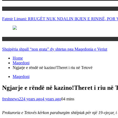
Politika
Fatmir Limani: RRUGËT NUK NDALIN IKJEN E RINISË, P
Rajoni
Shqipëria shpall “non grata” dy shtetas nga Maqedonia e Veriut
Home
Maqedoni
Ngjarje e rëndë në kazino!Theret i riu në Tetovë
Maqedoni
Ngjarje e rëndë në kazino!Theret i riu në 
freshnews22
4 years ago
4 years ago
0
4 mins
Prokuroria e Tetovës kërkon paraburgim shtëpiak për një 19-vjeçar, i