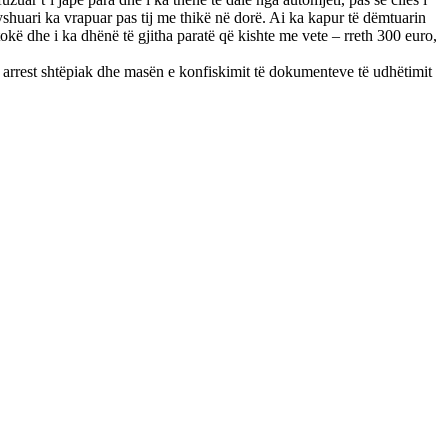
yshuari ka vrapuar pas tij me thikë në dorë. Ai ka kapur të dëmtuarin
okë dhe i ka dhënë të gjitha paratë që kishte me vete – rreth 300 euro,
arrest shtëpiak dhe masën e konfiskimit të dokumenteve të udhëtimit