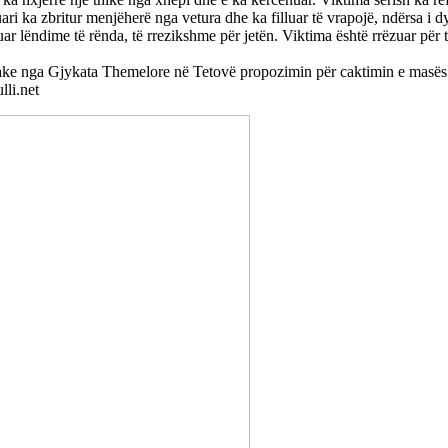
ari ka zbritur menjëherë nga vetura dhe ka filluar të vrapojë, ndërsa i d
ar lëndime të rënda, të rrezikshme për jetën. Viktima është rrëzuar për t
rake nga Gjykata Themelore në Tetovë propozimin për caktimin e masës 
lli.net