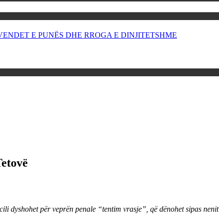
OR VENDET E PUNËS DHE RROGA E DINJITETSHME
Tetovë
 cili dyshohet për veprën penale “tentim vrasje”, që dënohet sipas nen