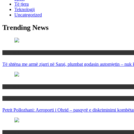
Të tjera
Teknologji
Uncategorized
Trending News
Maqedoni
Të shtëna me armë zjarri në Saraj, plumbat godasin automjetin – nuk 
Maqedoni
Politika
Petrit Pollozhani: Aeroporti i Ohrid – pasqyrë e diskriminimi kombëta
Maqedoni