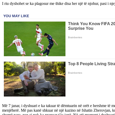
I riu dyshohet se ka plagosur me thike disa her një të njohur, pasi i nje
Më 7 janar, i dyshuari e ka takuar të dëmtuarin në orët e hershme të m
menjëherë. Më pas kanë shkuar në një kazino në fshatin Zherovjan, ku s
shumë para, por ai nuk ka pranuar t’ia japë. Në atë moment i dyshuari k