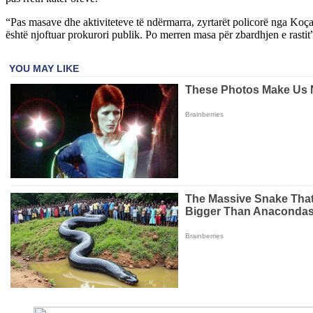
“Pas masave dhe aktiviteteve të ndërmarra, zyrtarët policorë nga Koça
është njoftuar prokurori publik. Po merren masa për zbardhjen e rast