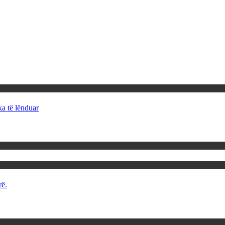
ka të lënduar
rë.