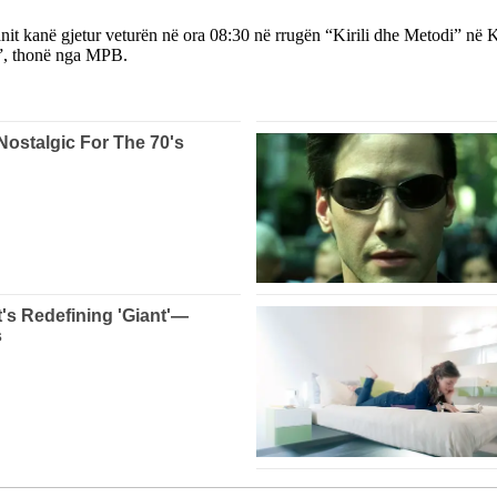
nit kanë gjetur veturën në ora 08:30 në rrugën “Kirili dhe Metodi” në 
it”, thonë nga MPB.