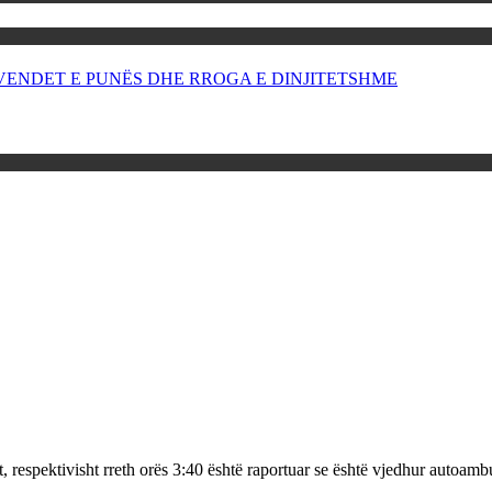
OR VENDET E PUNËS DHE RROGA E DINJITETSHME
t, respektivisht rreth orës 3:40 është raportuar se është vjedhur auto