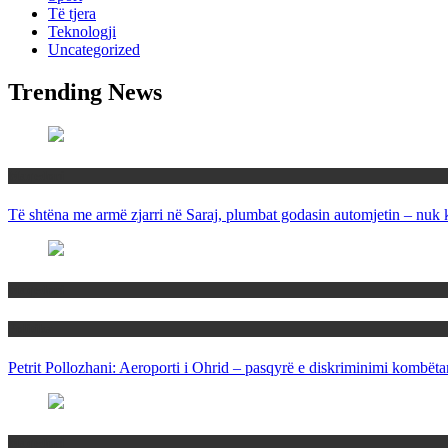
Të tjera
Teknologji
Uncategorized
Trending News
Maqedoni
Të shtëna me armë zjarri në Saraj, plumbat godasin automjetin – nuk 
Maqedoni
Politika
Petrit Pollozhani: Aeroporti i Ohrid – pasqyrë e diskriminimi kombëta
Maqedoni