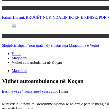
Politika
Fatmir Limani: RRUGËT NUK NDALIN IKJEN E RINISË, P
Rajoni
Shqipëria shpall “non grata” dy shtetas nga Maqedonia e Veriut
Home
Maqedoni
Vidhet autoambulanca në Koçan
Maqedoni
Vidhet autoambulanca në Koçan
freshnews22
4 years ago
4 years ago
0
1 mins
Ministria e Punëve të Brendshme njofton se në orët e para të mëngjesi
pas rreth katër orëve.