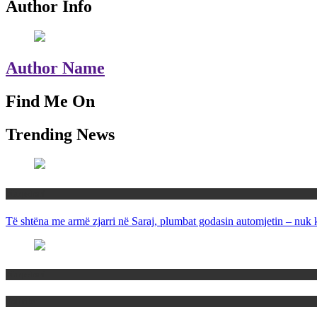
Author Info
Author Name
Find Me On
Trending News
Maqedoni
Të shtëna me armë zjarri në Saraj, plumbat godasin automjetin – nuk 
Maqedoni
Politika