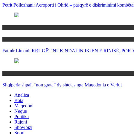
Petrit Pollozhani: Aeroporti i Ohrid – pasqyrë e diskriminimi kombëta
Maqedoni
Politika
Fatmir Limani: RRUGËT NUK NDALIN IKJEN E RINISË, P
Rajoni
Shqipëria shpall “non grata” dy shtetas nga Maqedonia e Veriut
Analiza
Bota
Maqedoni
Neque
Politika
Rajoni
Showbizi
Sport