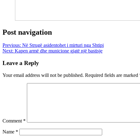
Post navigation
Previous:
Në Strugë asidentohet i mirturi nga Shtipi
Next:
Kapen armë dhe municione gjatë një bastisje
Leave a Reply
Your email address will not be published.
Required fields are marked
Comment
*
Name
*