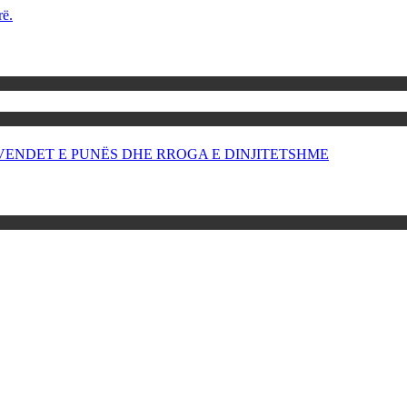
rë.
OR VENDET E PUNËS DHE RROGA E DINJITETSHME