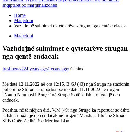
shqiptarët po margjinalizohen
Home
Maqedoni
Vazhdojnë sulmimet e qytetarëve strugan nga qentë endacak
Maqedoni
Vazhdojnë sulmimet e qytetarëve strugan
nga qentë endacak
freshnews22
4 years ago
4 years ago
0
1 mins
Më datë 12.11.2022 në ora 12:15, B.GJ (43) nga Struga në stacionin
policor në Strugë ka raportuar se me datë 11.11.2022 në rrugën
“Naum Naumoski Borçe” në Strugë është kafshuar nga një qen
endacak.
Poashtu, në të njëjtën ditë, V.M.(49) nga Struga ka raportuar se është
kafshuar nga një qen endacak në rrugën “Marshall Tito” në Strugë.
SPB Ohër, Zëdhënëse Merlina Islami