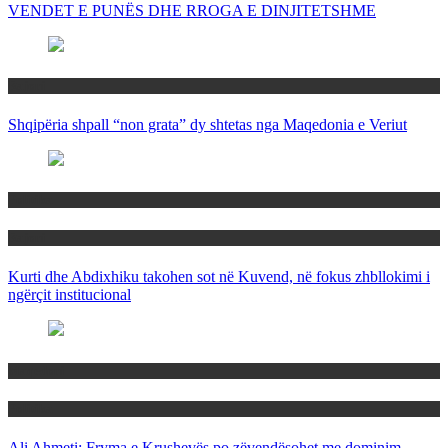
VENDET E PUNËS DHE RROGA E DINJITETSHME
Rajoni
Shqipëria shpall “non grata” dy shtetas nga Maqedonia e Veriut
Politika
Rajoni
Kurti dhe Abdixhiku takohen sot në Kuvend, në fokus zhbllokimi i
ngërçit institucional
Maqedoni
Politika
Ali Ahmeti: Fryma e Krushevës po zëvendësohet me dominim,