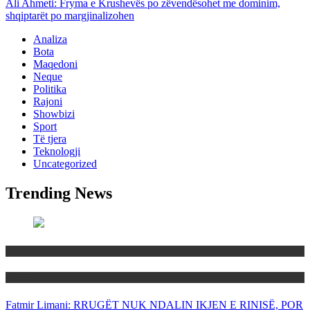
Ali Ahmeti: Fryma e Krushevës po zëvendësohet me dominim,
shqiptarët po margjinalizohen
Analiza
Bota
Maqedoni
Neque
Politika
Rajoni
Showbizi
Sport
Të tjera
Teknologji
Uncategorized
Trending News
Maqedoni
Politika
Fatmir Limani: RRUGËT NUK NDALIN IKJEN E RINISË, POR