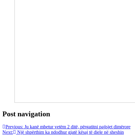
Post navigation
Previous:
Ju kanë mbetur vetëm 2 ditë, përgatitni pajisjet dimërore
Next:
Një shpërthim ka ndodhur gjatë kësaj të diele në sheshin