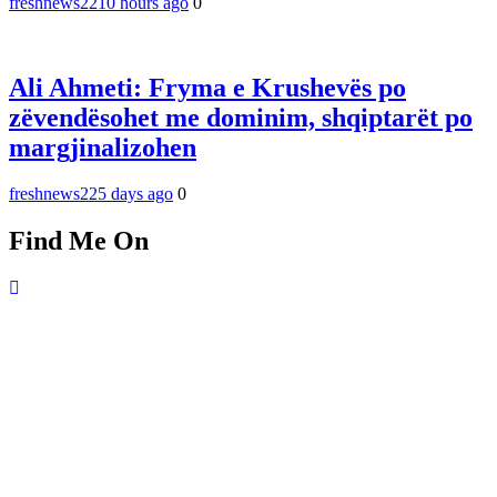
freshnews22
10 hours ago
0
Ali Ahmeti: Fryma e Krushevës po
zëvendësohet me dominim, shqiptarët po
margjinalizohen
freshnews22
5 days ago
0
Find Me On