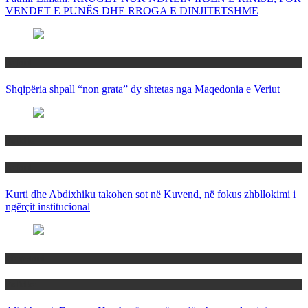
VENDET E PUNËS DHE RROGA E DINJITETSHME
Rajoni
Shqipëria shpall “non grata” dy shtetas nga Maqedonia e Veriut
Politika
Rajoni
Kurti dhe Abdixhiku takohen sot në Kuvend, në fokus zhbllokimi i
ngërçit institucional
Maqedoni
Politika