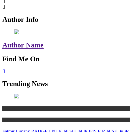
Author Info
Author Name
Find Me On
Trending News
Maqedoni
Politika
Fatmir Limani: RRUGËT NUK NDALIN IKJEN E RINISË, POR