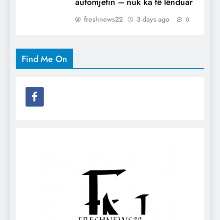
automjetin – nuk ka të lënduar
freshnews22
3 days ago
0
Find Me On