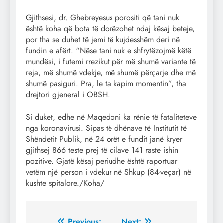
Gjithsesi, dr. Ghebreyesus porositi që tani nuk
është koha që bota të dorëzohet ndaj kësaj beteje,
por tha se duhet të jemi të kujdesshëm deri në
fundin e afërt. “Nëse tani nuk e shfrytëzojmë këtë
mundësi, i futemi rrezikut për më shumë variante të
reja, më shumë vdekje, më shumë përçarje dhe më
shumë pasiguri. Pra, le ta kapim momentin”, tha
drejtori gjeneral i OBSH.
Si duket, edhe në Maqedoni ka rënie të fataliteteve
nga koronavirusi. Sipas të dhënave të Institutit të
Shëndetit Publik, në 24 orët e fundit janë kryer
gjithsej 866 teste prej të cilave 141 raste ishin
pozitive. Gjatë kësaj periudhe është raportuar
vetëm një person i vdekur në Shkup (84-veçar) në
kushte spitalore./Koha/
Previous:
Next: