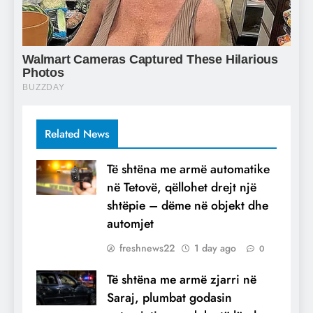
Related News
Të shtëna me armë automatike
në Tetovë, qëllohet drejt një
shtëpie – dëme në objekt dhe
automjet
freshnews22
1 day ago
0
Të shtëna me armë zjarri në
Saraj, plumbat godasin