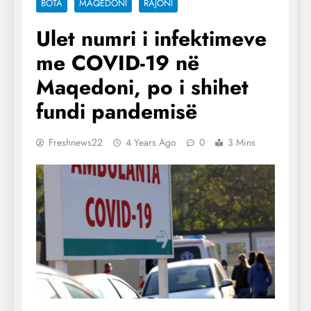
BOTA
MAQEDONI
RAJONI
Ulet numri i infektimeve
me COVID-19 në
Maqedoni, po i shihet
fundi pandemisë
Freshnews22
4 Years Ago
0
3 Mins