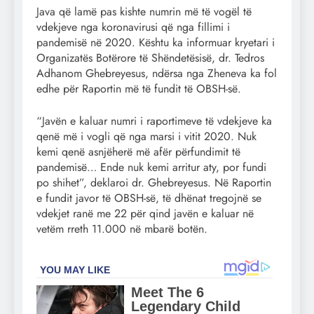
Java që lamë pas kishte numrin më të vogël të
vdekjeve nga koronavirusi që nga fillimi i
pandemisë në 2020. Kështu ka informuar kryetari i
Organizatës Botërore të Shëndetësisë, dr. Tedros
Adhanom Ghebreyesus, ndërsa nga Zheneva ka fol
edhe për Raportin më të fundit të OBSH-së.
“Javën e kaluar numri i raportimeve të vdekjeve ka
qenë më i vogli që nga marsi i vitit 2020. Nuk
kemi qenë asnjëherë më afër përfundimit të
pandemisë… Ende nuk kemi arritur aty, por fundi
po shihet”, deklaroi dr. Ghebreyesus. Në Raportin
e fundit javor të OBSH-së, të dhënat tregojnë se
vdekjet ranë me 22 për qind javën e kaluar në
vetëm rreth 11.000 në mbarë botën.