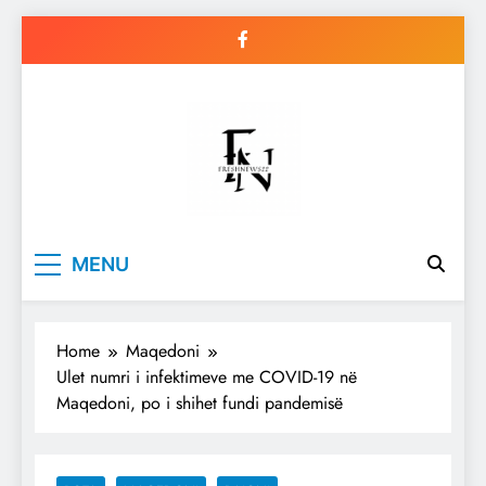
Skip
to
content
Freshnews22
Best News Website in North
MENU
Macedonia
Home
Maqedoni
Ulet numri i infektimeve me COVID-19 në
Maqedoni, po i shihet fundi pandemisë