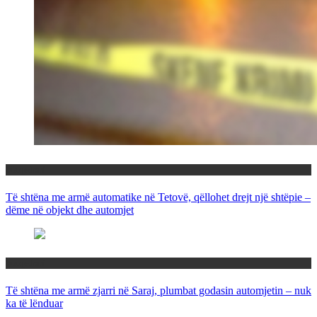
Maqedoni
Të shtëna me armë automatike në Tetovë, qëllohet drejt një shtëpie –
dëme në objekt dhe automjet
Maqedoni
Të shtëna me armë zjarri në Saraj, plumbat godasin automjetin – nuk
ka të lënduar