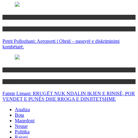
Maqedoni
Politika
Petrit Pollozhani: Aeroporti i Ohrid – pasqyrë e diskriminimi
kombëtarë.
Maqedoni
Politika
Fatmir Limani: RRUGËT NUK NDALIN IKJEN E RINISË, POR
VENDET E PUNËS DHE RROGA E DINJITETSHME
Analiza
Bota
Maqedoni
Neque
Politika
Rajoni