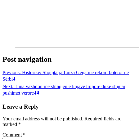
Post navigation
Previous:
Historike/ Shqiptarja Luiza Gega me rekord botëror në
Sërbi⬇️
Next:
Tuna vazhdon me shfaqjen e linjave trupore duke shijuar
pushimet verore⬇️⬇️
Leave a Reply
Your email address will not be published.
Required fields are
marked
*
Comment
*