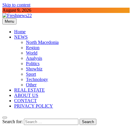
Skip to content
August 9, 2026
Menu
Freshnews22
Best News Website in North Macedonia
Home
NEWS
North Macedonia
Region
World
Analysis
Politics
Showbiz
Sport
Technology
Other
REAL ESTATE
ABOUT US
CONTACT
PRIVACY POLICY
Search for: