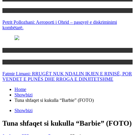
Politika
Petrit Pollozhani: Aeroporti i Ohrid – pasqyrë e diskriminimi
kombëtarë.
Maqedoni
Politika
Fatmir Limani: RRUGËT NUK NDALIN IKJEN E RINISË, POR
VENDET E PUNËS DHE RROGA E DINJITETSHME
Home
Showbizi
Tuna shfaqet si kukulla “Barbie” (FOTO)
Showbizi
Tuna shfaqet si kukulla “Barbie” (FOTO)