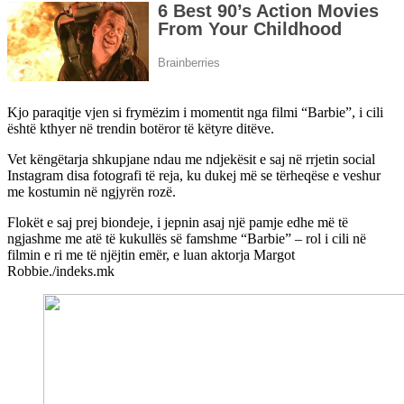
Kjo paraqitje vjen si frymëzim i momentit nga filmi “Barbie”, i cili
është kthyer në trendin botëror të këtyre ditëve.
Vet këngëtarja shkupjane ndau me ndjekësit e saj në rrjetin social
Instagram disa fotografi të reja, ku dukej më se tërheqëse e veshur
me kostumin në ngjyrën rozë.
Flokët e saj prej biondeje, i jepnin asaj një pamje edhe më të
ngjashme me atë të kukullës së famshme “Barbie” – rol i cili në
filmin e ri me të njëjtin emër, e luan aktorja Margot
Robbie./indeks.mk