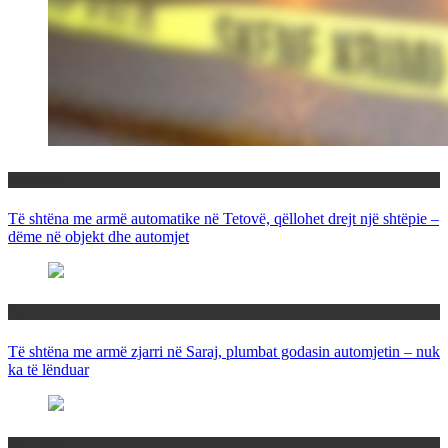
Maqedoni
Të shtëna me armë automatike në Tetovë, qëllohet drejt një shtëpie –
dëme në objekt dhe automjet
Maqedoni
Të shtëna me armë zjarri në Saraj, plumbat godasin automjetin – nuk
ka të lënduar
Maqedoni