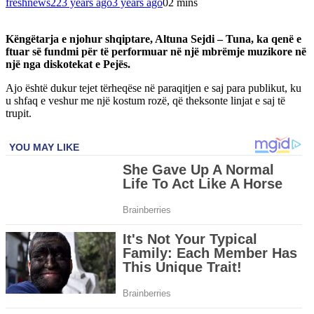
freshnews22
3 years ago
3 years ago
0
2 mins
Këngëtarja e njohur shqiptare, Altuna Sejdi – Tuna, ka qenë e
ftuar së fundmi për të performuar në një mbrëmje muzikore në
një nga diskotekat e Pejës.
Ajo është dukur tejet tërheqëse në paraqitjen e saj para publikut, ku
u shfaq e veshur me një kostum rozë, që theksonte linjat e saj të
trupit.