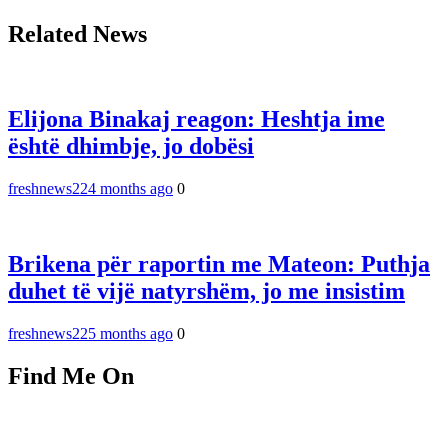
Related News
Elijona Binakaj reagon: Heshtja ime
është dhimbje, jo dobësi
freshnews22
4 months ago
0
Brikena për raportin me Mateon: Puthja
duhet të vijë natyrshëm, jo me insistim
freshnews22
5 months ago
0
Find Me On