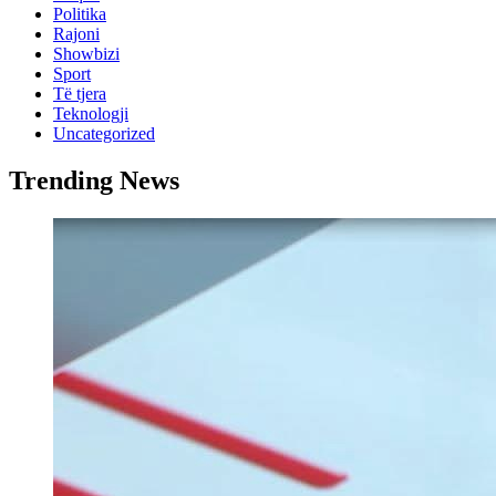
Politika
Rajoni
Showbizi
Sport
Të tjera
Teknologji
Uncategorized
Trending News