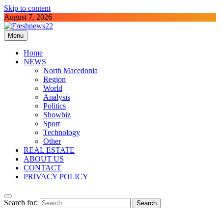
Skip to content
August 7, 2026
Menu
Freshnews22
Best News Website in North Macedonia
Home
NEWS
North Macedonia
Region
World
Analysis
Politics
Showbiz
Sport
Technology
Other
REAL ESTATE
ABOUT US
CONTACT
PRIVACY POLICY
Search for: