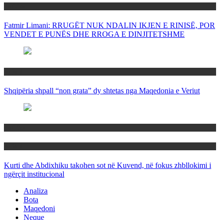
Politika
Fatmir Limani: RRUGËT NUK NDALIN IKJEN E RINISË, POR
VENDET E PUNËS DHE RROGA E DINJITETSHME
Rajoni
Shqipëria shpall “non grata” dy shtetas nga Maqedonia e Veriut
Politika
Rajoni
Kurti dhe Abdixhiku takohen sot në Kuvend, në fokus zhbllokimi i
ngërçit institucional
Analiza
Bota
Maqedoni
Neque