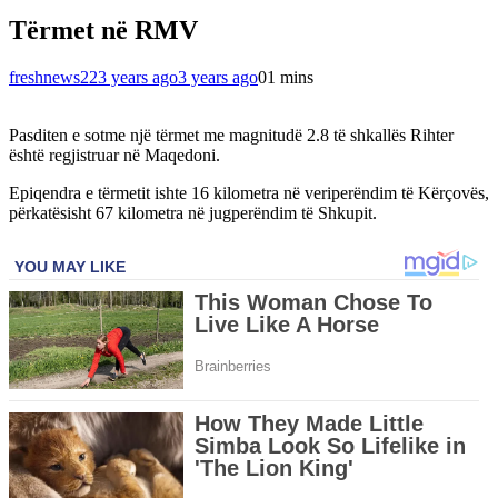
Tërmet në RMV
freshnews22
3 years ago
3 years ago
0
1 mins
Pasditen e sotme një tërmet me magnitudë 2.8 të shkallës Rihter
është regjistruar në Maqedoni.
Epiqendra e tërmetit ishte 16 kilometra në veriperëndim të Kërçovës,
përkatësisht 67 kilometra në jugperëndim të Shkupit.