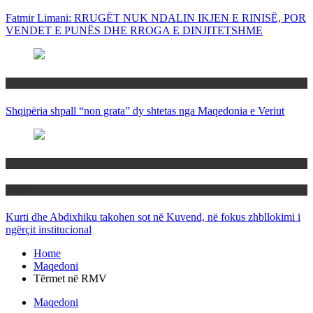
Fatmir Limani: RRUGËT NUK NDALIN IKJEN E RINISË, POR
VENDET E PUNËS DHE RROGA E DINJITETSHME
Rajoni
Shqipëria shpall “non grata” dy shtetas nga Maqedonia e Veriut
Politika
Rajoni
Kurti dhe Abdixhiku takohen sot në Kuvend, në fokus zhbllokimi i
ngërçit institucional
Home
Maqedoni
Tërmet në RMV
Maqedoni