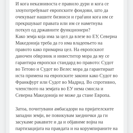
И кога неказнивоста е правило дури и кога се
злоупотребуваат европските фондови, што да
очекуваат нашите бизниси и граѓани кога им се
прекршуваат правата или им се наметнува
поткуп од државните функционери?
Како земја која има за цел да влезе во ЕУ, Северна
Македонија треба да го има владеењето на
правото како примарна цел. На европскиот
даночен обврзник и инвеститор мора да му се
гарантира европски стандард во правото: Судот
во Тетово и Судот во Велес мора да гарантираат
иста примена на европските закони како Судот во
Франкфурт или Судот во Мадрид. Во спротивно,
членството на земјата во ЕУ нема смисла и
Северна Македонија не може да стане Европа.
Затоа, почитувани амбасадори на пријателските
западни земји, ве повикувам заеднички да ги
засукаме ракавите и да и објавиме војна на
партизацијата на правдата и на корумпираните на