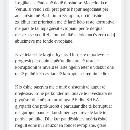
Logjika e shëndoshë do të thoshte se Maqedonia e
Veriut, si vend i cili pret për të hapur negociatat për
anëtarësim në Bashkimin Evropian, do të kishte
zgjidhur me prioritetin më të lartë këto raste korruptive
me para të tatimpaguesit evropian, për të dërguar
mesazh se vendi zbaton politikë të tolerancës zero ndaj
abuzimeve me fonde evropiane.
E vërteta është krejt ndryshe. Thirrjet e raporteve të
progresit për dënime përfundimtare në rastet e
korrupsionit të nivelit të lartë ngelin letër e vdekur dhe
që të gjithë këta zyrtarë të korruptuar bredhin të lirë.
Kjo është pasqyra më e mirë e sistemit të kapur të
drejtësisë. Edhe përkundër milionave të investuara në
gjyqësor dhe në prokurori nga BE dhe SHBA,
gjyqtarët dhe prokurorët e partizuar dhe të korruptuar
u sigurojnë pandëshkueshmëri zyrtarëve të lartë të
partive politike. Dhe kur pandëshkueshmëria është
rregull edhe kur abuzohen fondet evropiane, çfarë