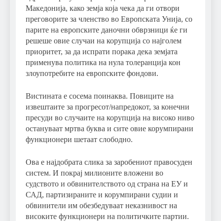
Македонија, како земја која чека да ги отвори
преговорите за членство во Европската Унија, со
парите на европските даночни обврзници ќе ги
решеше овие случаи на корупција со најголем
приоритет, за да испрати порака дека земјата
применува политика на нула толеранција кон
злоупотребите на европските фондови.
Вистината е сосема поинаква. Повиците на
извештаите за прогресот/напредокот, за конечни
пресуди во случаите на корупција на високо ниво
остануваат мртва буква и сите овие корумпирани
функционери шетаат слободно.
Ова е најдобрата слика за заробениот правосуден
систем. И покрај милионите вложени во
судството и обвинителството од страна на ЕУ и
САД, партизираните и корумпирани судии и
обвинители им обезбедуваат неказнивост на
високите функционери на политичките партии.