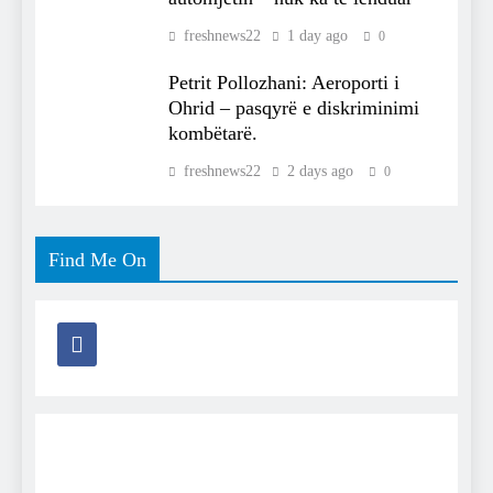
freshnews22
1 day ago
0
Petrit Pollozhani: Aeroporti i
Ohrid – pasqyrë e diskriminimi
kombëtarë.
freshnews22
2 days ago
0
Find Me On