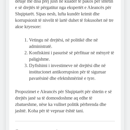
detaje me disa prej jush në kuadër të pakos për shtetin
e së drejtës të përgatitur nga ekspertët e Aleancës për
Shqiptarët. Sipas nesh, lufta kundër krimit dhe
korrupsionit të nivelit të lartë duhet të fokusohet në tre
akse kryesore:
Vetingu në drejtësi, në politikë dhe në
administratë.
Konfiskimi i pasurisë së përfituar në mënyrë të
paligjshme.
Dyfishimi i investimeve në drejtësi dhe në
institucionet antikorrupsion për të siguruar
pavarësinë dhe efektshmërinë e tyre.
Propozimet e Aleancës për Shqiptarët për shtetin e së
drejtës janë sa të domosdoshme aq edhe të
zbatueshme, nëse ka vullnet politik përbrenda dhe
jashtë. Koha për të vepruar është tani.