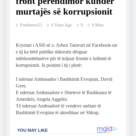
front perëndimor kundër
murtajës së korrupsionit
Freshnews22
4 Years Ago
0
9 Mins
Kryetari i ASH-së z. Arben Taravari në Facebook-un
e tij ka bërë publike shkresën dërguar
ndërkombëtarëve për të krijuar frontin e luftimit të
korrupsionit. Ja postimi i tij i plotë:
I nderuar Ambasador i Bashkimit Evropian, David
Geer,
E nderuar Ambasadore e Shteteve të Bashkuara të
Amerikës, Angela Aggeler,
Të nderuar Ambsadorë të vendeve anëtare të
Bashkimit Evropian të akredituar në Shkup,