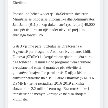
Zhvillim.
Poashtu po bëhen 4 vjet që ish-Sekretari shtetëror i
Ministrisë së Shoqërisë Informatike dhe Administratës,
Jahi Jahiu (BDI) u kap duke marrë ryshfet prej 40.000
euro për të kurdisur një tender në vlerë prej 1 milion
euro nga fondet IPA.
Gati 3 vjet më parë, u zbulua se Drejtoresha e
Agjencisë për Programe Arsimore Evropiane, Lidija
Dimova (SDSM) ka keqpërdorur qindra mijëra euro
nga fondet e Erasmus+ dhe programe tjera arsimore
evropiane, në emër të granteve për stërvitje të
gomarëve, kuajve dhe parukerisë. E njëjta kishte
akuzuar paraardhësin e saj, Darko Dimitrov (VMRO-
DPMNE), se në periudhën 2016-2019 ai kishte
abuzuar me 2.2 milionë euro nga Erasmus+ duke i
transferuar në mënyrë korruptive në disa shoqata
kriminale.