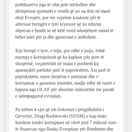
politikanëve nga të cilat janë stërlodhur dhe
dëshpëruar qytetarët e vendit që po na ikin në masë
drejt Evropës, por me veprime konkrete për të
adresuar brengën e tyre kryesore që ka mbytur
shpresat e fundit se në këtë vend ndonjëherë mund të
bëhet mirë për ta dhe gjeneratat e ardhshme.
Kjo brengë e tyre, e imja, por edhe e juaja, është
murtaja e korrupsionit që ka kapluar çdo pore të
shoqërisë, veçanërisht në majat e pushtetit ku
aparatçikët partiakë janë të paprekshëm. Ata janë të
paprekshëm, sepse drejtësia e partizuar dhe e
kurruptuar u garanton imunitet, madje edhe në rastet e
hapura nga OLAF për abuzime milionëshe me paratë
e tatimpaguesit evropian.
Po bëhen 4 vjet që ish-Sekretari i përgjithshëm i
Qeverisë, Dragi Rashkovski (SDSM) u kap duke
kurdisur tender korruptues në vlerë prej 7 milionë euro
të financuar nga Banka Evropiane për Rindërtim dhe