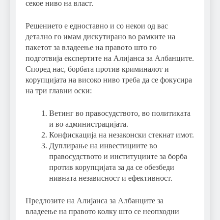
секое ниво на власт.
Решението е едноставно и со некои од вас
детално го имам дискутирано во рамките на
пакетот за владеење на правото што го
подготвија експертите на Алијанса за Албанците.
Според нас, борбата против криминалот и
корупцијата на високо ниво треба да се фокусира
на три главни оски:
Ветинг во правосудството, во политиката
и во администрацијата.
Конфискација на незаконски стекнат имот.
Дуплирање на инвестициите во
правосудството и институциите за борба
против корупцијата за да се обезбеди
нивната независност и ефективност.
Предлозите на Алијанса за Албанците за
владеење на правото колку што се неопходни