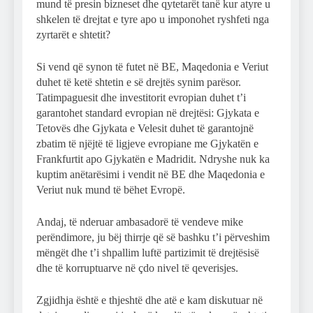
mund të presin bizneset dhe qytetarët tanë kur atyre u
shkelen të drejtat e tyre apo u imponohet ryshfeti nga
zyrtarët e shtetit?
Si vend që synon të futet në BE, Maqedonia e Veriut
duhet të ketë shtetin e së drejtës synim parësor.
Tatimpaguesit dhe investitorit evropian duhet t’i
garantohet standard evropian në drejtësi: Gjykata e
Tetovës dhe Gjykata e Velesit duhet të garantojnë
zbatim të njëjtë të ligjeve evropiane me Gjykatën e
Frankfurtit apo Gjykatën e Madridit. Ndryshe nuk ka
kuptim anëtarësimi i vendit në BE dhe Maqedonia e
Veriut nuk mund të bëhet Evropë.
Andaj, të nderuar ambasadorë të vendeve mike
perëndimore, ju bëj thirrje që së bashku t’i përveshim
mëngët dhe t’i shpallim luftë partizimit të drejtësisë
dhe të korruptuarve në çdo nivel të qeverisjes.
Zgjidhja është e thjeshtë dhe atë e kam diskutuar në