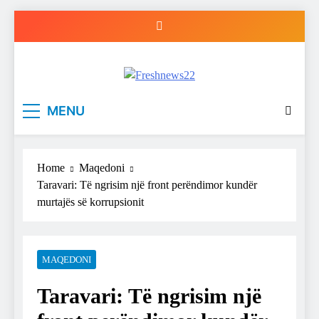
Skip
to
content
Freshnews22
Best News Website in North Macedonia
MENU
Home
Maqedoni
Taravari: Të ngrisim një front perëndimor kundër
murtajës së korrupsionit
MAQEDONI
Taravari: Të ngrisim një