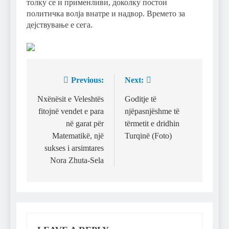
толку се и применливи, доколку постои
политичка волја внатре и надвор. Времето за
дејствување е сега.
Previous:
Next:
Post
navigation
Nxënësit e Veleshtës
Goditje të
fitojnë vendet e para
njëpasnjëshme të
në garat për
tërmetit e dridhin
Matematikë, një
Turqinë (Foto)
sukses i arsimtares
Nora Zhuta-Sela