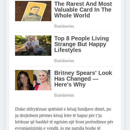
Duke shfrytëzuar qetësinë e kësaj fundjave dimri, po
ju drejtohem përmes kësaj letre të hapur për t’ju
kërkuar që bashkë të ngrisim një front perëndimor për
evropianizimin e vendit, jo me parulla boshe të