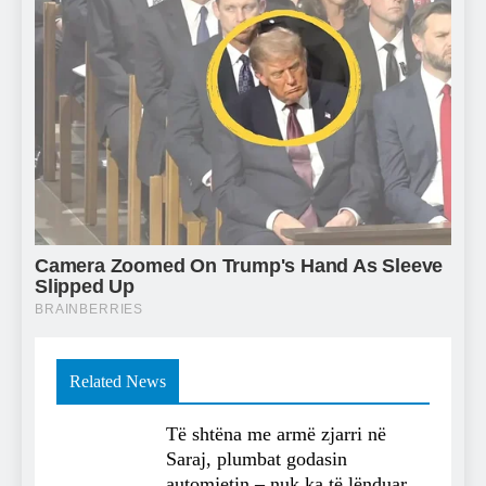
Related News
Të shtëna me armë zjarri në
Saraj, plumbat godasin
automjetin – nuk ka të lënduar