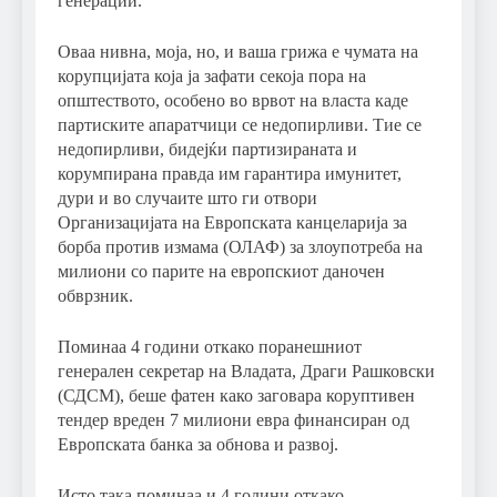
генерации.
Оваа нивна, моја, но, и ваша грижа е чумата на
корупцијата која ја зафати секоја пора на
општеството, особено во врвот на власта каде
партиските апаратчици се недопирливи. Тие се
недопирливи, бидејќи партизираната и
корумпирана правда им гарантира имунитет,
дури и во случаите што ги отвори
Организацијата на Европската канцеларија за
борба против измама (ОЛАФ) за злоупотреба на
милиони со парите на европскиот даночен
обврзник.
Поминаа 4 години откако поранешниот
генерален секретар на Владата, Драги Рашковски
(СДСМ), беше фатен како заговара коруптивен
тендер вреден 7 милиони евра финансиран од
Европската банка за обнова и развој.
Исто така поминаа и 4 години откако