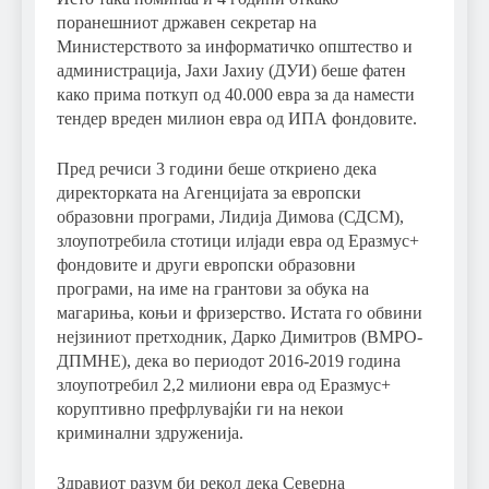
поранешниот државен секретар на
Министерството за информатичко општество и
администрација, Јахи Јахиу (ДУИ) беше фатен
како прима поткуп од 40.000 евра за да намести
тендер вреден милион евра од ИПА фондовите.
Пред речиси 3 години беше откриено дека
директорката на Агенцијата за европски
образовни програми, Лидија Димова (СДСМ),
злоупотребила стотици илјади евра од Еразмус+
фондовите и други европски образовни
програми, на име на грантови за обука на
магариња, коњи и фризерство. Истата го обвини
нејзиниот претходник, Дарко Димитров (ВМРО-
ДПМНЕ), дека во периодот 2016-2019 година
злоупотребил 2,2 милиони евра од Еразмус+
коруптивно префрлувајќи ги на некои
криминални здруженија.
Здравиот разум би рекол дека Северна