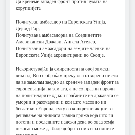
Да кренеме западен фронт против чумата на
корупцијата
Почитуван амбасадор на Европската Унија,
Дејвид Гир,
Почитувана амбасадорка на Соединетите
Американски Држави, Ангела Агелер,
Почитувани амбасадори на земјите членки на
Европската Унија акредитирани во Скопје,
Искористувајќи ја смиреноста на овој зимски
викенд, Ви се обраќам преку ова отворено писмо
да ве замолам заедно да кренеме западен фронт за
европеизација на земјата, а не со празни пароли
на политичарите од кои граѓаните на државата се
уморни и разочарани и кои што масовно ни
бегаат кон Европа, туку со конкретни акции за
решавање на нивната главна грижа која што ги
потопи и последните надежи дека во оваа земја
некогаш може да биде добро за нив и за идните