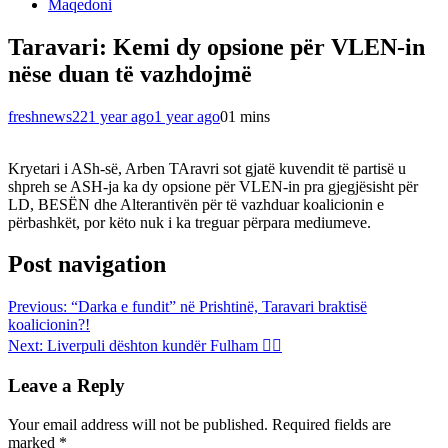
Maqedoni
Taravari: Kemi dy opsione për VLEN-in
nëse duan të vazhdojmë
freshnews22
1 year ago
1 year ago
0
1 mins
Kryetari i ASh-së, Arben TAravri sot gjatë kuvendit të partisë u
shpreh se ASH-ja ka dy opsione për VLEN-in pra gjegjësisht për
LD, BESËN dhe Alterantivën për të vazhduar koalicionin e
përbashkët, por këto nuk i ka treguar përpara mediumeve.
Post navigation
Previous:
“Darka e fundit” në Prishtinë, Taravari braktisë
koalicionin?!
Next:
Liverpuli dështon kundër Fulham 👇🏻
Leave a Reply
Your email address will not be published.
Required fields are
marked
*