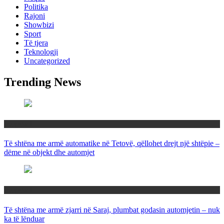
Politika
Rajoni
Showbizi
Sport
Të tjera
Teknologji
Uncategorized
Trending News
Maqedoni
Të shtëna me armë automatike në Tetovë, qëllohet drejt një shtëpie –
dëme në objekt dhe automjet
Maqedoni
Të shtëna me armë zjarri në Saraj, plumbat godasin automjetin – nuk
ka të lënduar