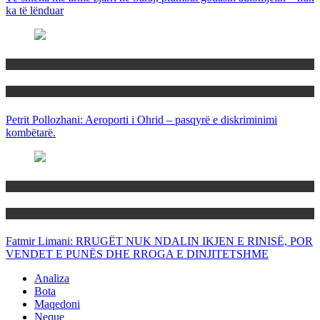
ka të lënduar
Maqedoni
Politika
Petrit Pollozhani: Aeroporti i Ohrid – pasqyrë e diskriminimi
kombëtarë.
Maqedoni
Politika
Fatmir Limani: RRUGËT NUK NDALIN IKJEN E RINISË, POR
VENDET E PUNËS DHE RROGA E DINJITETSHME
Analiza
Bota
Maqedoni
Neque