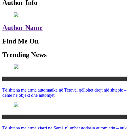
Author Info
Author Name
Find Me On
Trending News
Maqedoni
Të shtëna me armë automatike në Tetovë, qëllohet drejt një shtëpie –
dëme në objekt dhe automjet
Maqedoni
Të shtëna me armë zjarri në Saraj, plumbat godasin automjetin – nuk