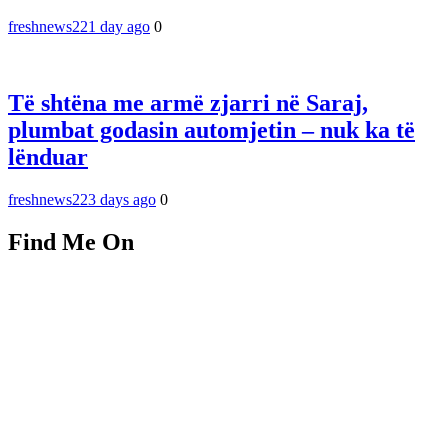
freshnews22
1 day ago
0
Të shtëna me armë zjarri në Saraj,
plumbat godasin automjetin – nuk ka të
lënduar
freshnews22
3 days ago
0
Find Me On