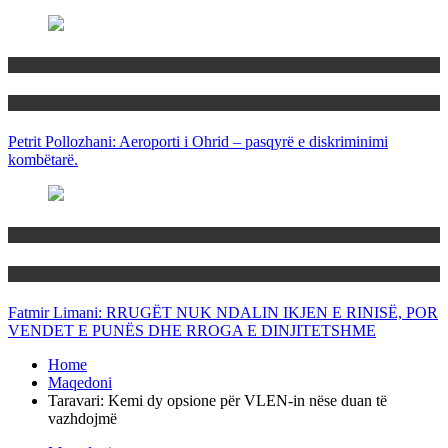
Maqedoni
Politika
Petrit Pollozhani: Aeroporti i Ohrid – pasqyrë e diskriminimi
kombëtarë.
Maqedoni
Politika
Fatmir Limani: RRUGËT NUK NDALIN IKJEN E RINISË, POR
VENDET E PUNËS DHE RROGA E DINJITETSHME
Home
Maqedoni
Taravari: Kemi dy opsione për VLEN-in nëse duan të
vazhdojmë