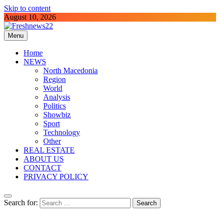
Skip to content
August 10, 2026
Menu
Freshnews22
Best News Website in North Macedonia
Home
NEWS
North Macedonia
Region
World
Analysis
Politics
Showbiz
Sport
Technology
Other
REAL ESTATE
ABOUT US
CONTACT
PRIVACY POLICY
Search for: