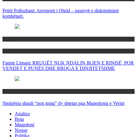
Petrit Pollozhani: Aeroporti i Ohrid – pasqyrë e diskriminimi
kombëtarë.
Maqedoni
Politika
Fatmir Limani: RRUGËT NUK NDALIN IKJEN E RINISË, POR
VENDET E PUNËS DHE RROGA E DINJITETSHME
Rajoni
Shqipëria shpall “non grata” dy shtetas nga Maqedonia e Veriut
Analiza
Bota
Maqedoni
Neque
Politika