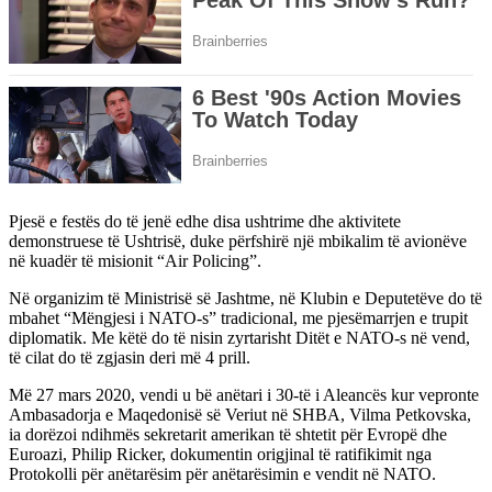
Pjesë e festës do të jenë edhe disa ushtrime dhe aktivitete
demonstruese të Ushtrisë, duke përfshirë një mbikalim të avionëve
në kuadër të misionit “Air Policing”.
Në organizim të Ministrisë së Jashtme, në Klubin e Deputetëve do të
mbahet “Mëngjesi i NATO-s” tradicional, me pjesëmarrjen e trupit
diplomatik. Me këtë do të nisin zyrtarisht Ditët e NATO-s në vend,
të cilat do të zgjasin deri më 4 prill.
Më 27 mars 2020, vendi u bë anëtari i 30-të i Aleancës kur vepronte
Ambasadorja e Maqedonisë së Veriut në SHBA, Vilma Petkovska,
ia dorëzoi ndihmës sekretarit amerikan të shtetit për Evropë dhe
Euroazi, Philip Ricker, dokumentin origjinal të ratifikimit nga
Protokolli për anëtarësim për anëtarësimin e vendit në NATO.