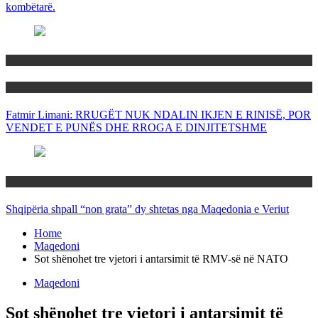
kombëtarë.
Maqedoni
Politika
Fatmir Limani: RRUGËT NUK NDALIN IKJEN E RINISË, POR
VENDET E PUNËS DHE RROGA E DINJITETSHME
Rajoni
Shqipëria shpall “non grata” dy shtetas nga Maqedonia e Veriut
Home
Maqedoni
Sot shënohet tre vjetori i antarsimit të RMV-së në NATO
Maqedoni
Sot shënohet tre vjetori i antarsimit të