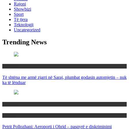
Rajoni
Showbizi
Sport
Të tjera
Teknologji
Uncategorized
Trending News
Maqedoni
Të shtëna me armë zjarri në Saraj, plumbat godasin automjetin – nuk
ka të lënduar
Maqedoni
Politika
Petrit Pollozhani: Aeroporti i Ohrid – pasqyrë e diskriminimi