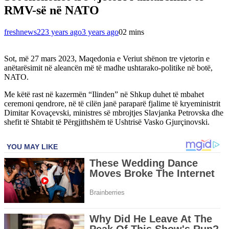
RMV-së në NATO
freshnews22
3 years ago
3 years ago
0
2 mins
Sot, më 27 mars 2023, Maqedonia e Veriut shënon tre vjetorin e
anëtarësimit në aleancën më të madhe ushtarako-politike në botë,
NATO.
Me këtë rast në kazermën “Ilinden” në Shkup duhet të mbahet
ceremoni qendrore, në të cilën janë paraparë fjalime të kryeministrit
Dimitar Kovaçevski, ministres së mbrojtjes Slavjanka Petrovska dhe
shefit të Shtabit të Përgjithshëm të Ushtrisë Vasko Gjurçinovski.