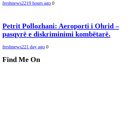
freshnews22
19 hours ago
0
Petrit Pollozhani: Aeroporti i Ohrid –
pasqyrë e diskriminimi kombëtarë.
freshnews22
1 day ago
0
Find Me On