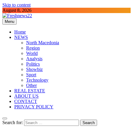
Skip to content
August 8, 2026
Menu
Freshnews22
Best News Website in North Macedonia
Home
NEWS
North Macedonia
Region
World
Analysis
Politics
Showbiz
Sport
Technology
Other
REAL ESTATE
ABOUT US
CONTACT
PRIVACY POLICY
Search for: