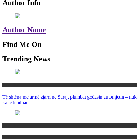
Author Info
Author Name
Find Me On
Trending News
Maqedoni
Të shtëna me armë zjarri në Saraj, plumbat godasin automjetin – nuk
ka të lënduar
Maqedoni
Politika