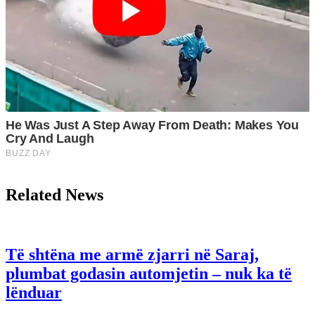
Related News
Të shtëna me armë zjarri në Saraj,
plumbat godasin automjetin – nuk ka të
lënduar