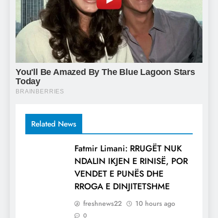
Related News
Fatmir Limani: RRUGËT NUK
NDALIN IKJEN E RINISË, POR
VENDET E PUNËS DHE
RROGA E DINJITETSHME
freshnews22
10 hours ago
0