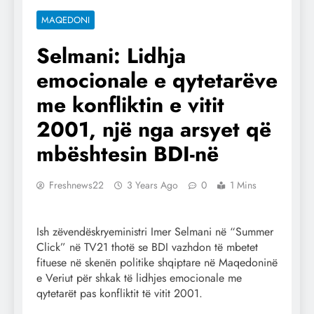
MAQEDONI
Selmani: Lidhja
emocionale e qytetarëve
me konfliktin e vitit
2001, një nga arsyet që
mbështesin BDI-në
Freshnews22
3 Years Ago
0
1 Mins
Ish zëvendëskryeministri Imer Selmani në “Summer
Click” në TV21 thotë se BDI vazhdon të mbetet
fituese në skenën politike shqiptare në Maqedoninë
e Veriut për shkak të lidhjes emocionale me
qytetarët pas konfliktit të vitit 2001.