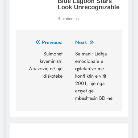
Post
Previous:
Next:
navigation
Sulmohet
Selmani: Lidhja
kryeministri
emocionale e
Abazoviç në një
qytetarëve me
diskotekë
konfliktin e vitit
2001, një nga
arsyet që
mbështesin BDI-në