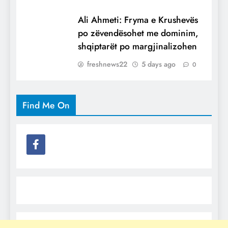
Ali Ahmeti: Fryma e Krushevës
po zëvendësohet me dominim,
shqiptarët po margjinalizohen
freshnews22
5 days ago
0
Find Me On