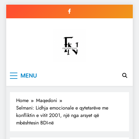
Skip
to
content
Freshnews22
Best News Website in North
MENU
Macedonia
Home
Maqedoni
Selmani: Lidhja emocionale e qytetarëve me
konfliktin e vitit 2001, një nga arsyet që
mbështesin BDI-në