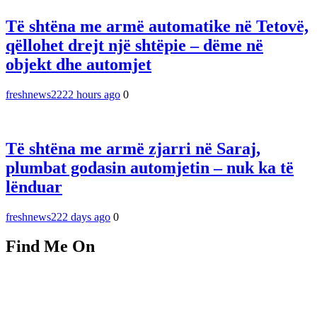
Të shtëna me armë automatike në Tetovë,
qëllohet drejt një shtëpie – dëme në
objekt dhe automjet
freshnews22
22 hours ago
0
Të shtëna me armë zjarri në Saraj,
plumbat godasin automjetin – nuk ka të
lënduar
freshnews22
2 days ago
0
Find Me On