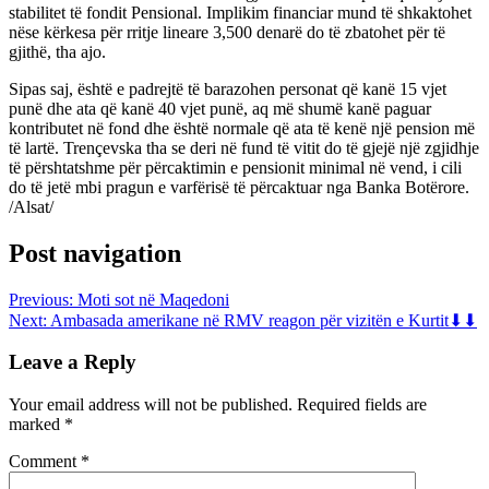
stabilitet të fondit Pensional. Implikim financiar mund të shkaktohet
nëse kërkesa për rritje lineare 3,500 denarë do të zbatohet për të
gjithë, tha ajo.
Sipas saj, është e padrejtë të barazohen personat që kanë 15 vjet
punë dhe ata që kanë 40 vjet punë, aq më shumë kanë paguar
kontributet në fond dhe është normale që ata të kenë një pension më
të lartë. Trençevska tha se deri në fund të vitit do të gjejë një zgjidhje
të përshtatshme për përcaktimin e pensionit minimal në vend, i cili
do të jetë mbi pragun e varfërisë të përcaktuar nga Banka Botërore.
/Alsat/
Post navigation
Previous:
Moti sot në Maqedoni
Next:
Ambasada amerikane në RMV reagon për vizitën e Kurtit⬇⬇
Leave a Reply
Your email address will not be published.
Required fields are
marked
*
Comment
*