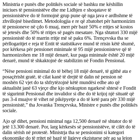
Ministria e punës dhe politikës sociale së bashku me këshillin
iniciues të pensionistëve dhe me Lidhjen e shoqatave të
pensionistëve do të formojnë grup pune që nga java e ardhshme të
zhvillojnë bisedimet. Metodologjia e re që zbatohet për harmonizim
të pensioneve në çdo 6 muaj, merr për bazë 50% e rritjes së kostos
së jetesës dhe 50% të rritjes së pagës mesatare. Nga shtatori 330 mijë
pensionistë do të marrin rritje më së paku 6%. Trençevska tha se
përllogaritjet e reja të Entit të statistikave mund të rrisin këtë shumë,
por kërkesa për pensionet minimale të 95 mijë pensionisteve që të
harmonizohen me 18 mijë denarë, kur paga minimale është 20 mijë
denarë, mund të shkaktojnë de stabilizim në Fondin Pensional.
“Nëse pensioni minimal do të bëhej 18 mijë denarë, të gjithë ata e
posaçërisht gratë, të cilat kanë të drejtë të dalin në pension në
moshën 62 vjet do ta shfrytëzojnë këtë mundësi edhe ato që
aktualisht janë 63 vjeçe dhe kjo nënkupton ngarkesë shtesë e Fondit
të sigurimit Pensional dhe invalidor si dhe do të krijoj një situatë që
pas 3-4 muajve të vihet në pikëpyetje a do të ketë para për 330 mijë
pensionistë,” tha Jovanka Trençevska, Ministre e punës dhe politikës
sociale.
Ajo që dihet, pensioni minimal nga 12,500 denarë në shtator do të
jetë 13.300 denarë. Por, larg kërkesës së pensionistëve, të cilët do të
dalin sërish në protestë. Ministrja tha se pensionimi si kategori
ekonomike do të rritet në bazë të ligjeve ekzistuese për aq sa lejon