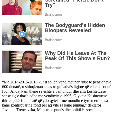
“Më 2014-2015-2016 kur u sollën vendimet për rritje të pensioneve
600 denarë, u shfuqizuan sipas rregullativës ligjore që e kemi sot në
fuqi. Andaj kam thënë se është e pamundur dhe anti-kushtetuese
sepse siç e thash edhe me vendimin e 1995, Gjykata Kushtetuese
thirret pikërisht në atë që çdo qytetar me mundin e tyre merr aq sa
kanë kontribuar në fond për aq vite sa kanë punuar,” deklaroi
Jovanka Trençevska, Ministre e punës dhe politikës sociale.