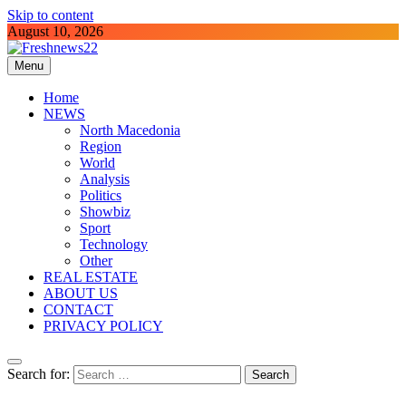
Skip to content
August 10, 2026
Menu
Freshnews22
Best News Website in North Macedonia
Home
NEWS
North Macedonia
Region
World
Analysis
Politics
Showbiz
Sport
Technology
Other
REAL ESTATE
ABOUT US
CONTACT
PRIVACY POLICY
Search for: