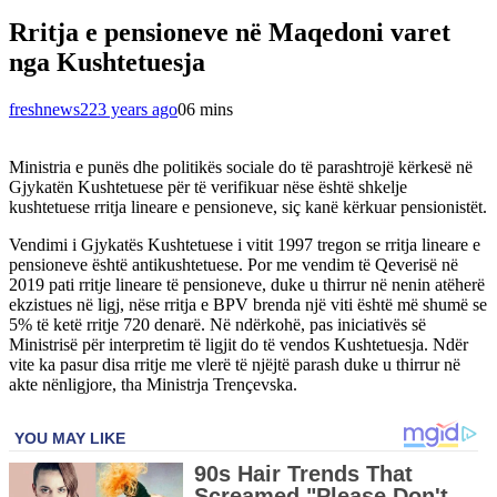
Rritja e pensioneve në Maqedoni varet
nga Kushtetuesja
freshnews22
3 years ago
0
6 mins
Ministria e punës dhe politikës sociale do të parashtrojë kërkesë në
Gjykatën Kushtetuese për të verifikuar nëse është shkelje
kushtetuese rritja lineare e pensioneve, siç kanë kërkuar pensionistët.
Vendimi i Gjykatës Kushtetuese i vitit 1997 tregon se rritja lineare e
pensioneve është antikushtetuese. Por me vendim të Qeverisë në
2019 pati rritje lineare të pensioneve, duke u thirrur në nenin atëherë
ekzistues në ligj, nëse rritja e BPV brenda një viti është më shumë se
5% të ketë rritje 720 denarë. Në ndërkohë, pas iniciativës së
Ministrisë për interpretim të ligjit do të vendos Kushtetuesja. Ndër
vite ka pasur disa rritje me vlerë të njëjtë parash duke u thirrur në
akte nënligjore, tha Ministrja Trençevska.