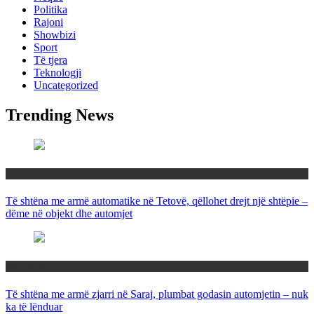
Politika
Rajoni
Showbizi
Sport
Të tjera
Teknologji
Uncategorized
Trending News
Maqedoni
Të shtëna me armë automatike në Tetovë, qëllohet drejt një shtëpie –
dëme në objekt dhe automjet
Maqedoni
Të shtëna me armë zjarri në Saraj, plumbat godasin automjetin – nuk
ka të lënduar