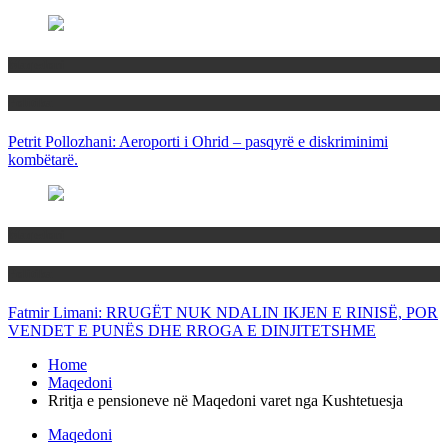
Maqedoni
Politika
Petrit Pollozhani: Aeroporti i Ohrid – pasqyrë e diskriminimi
kombëtarë.
Maqedoni
Politika
Fatmir Limani: RRUGËT NUK NDALIN IKJEN E RINISË, POR
VENDET E PUNËS DHE RROGA E DINJITETSHME
Home
Maqedoni
Rritja e pensioneve në Maqedoni varet nga Kushtetuesja
Maqedoni