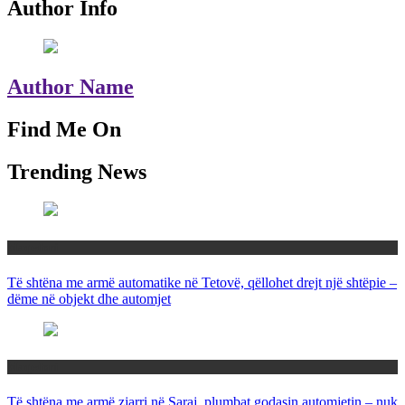
Author Info
Author Name
Find Me On
Trending News
Maqedoni
Të shtëna me armë automatike në Tetovë, qëllohet drejt një shtëpie –
dëme në objekt dhe automjet
Maqedoni
Të shtëna me armë zjarri në Saraj, plumbat godasin automjetin – nuk