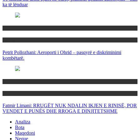
ka të lënduar
Maqedoni
Politika
Petrit Pollozhani: Aeroporti i Ohrid – pasqyrë e diskriminimi
kombëtarë.
Maqedoni
Politika
Fatmir Limani: RRUGËT NUK NDALIN IKJEN E RINISË, POR
VENDET E PUNËS DHE RROGA E DINJITETSHME
Analiza
Bota
Maqedoni
Neque