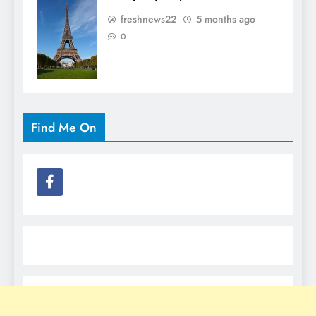
freshnews22
5 months ago
0
Find Me On