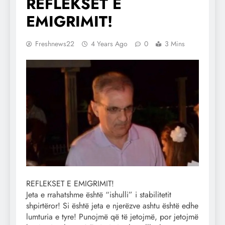
REFLEKSET E
EMIGRIMIT!
Freshnews22
4 Years Ago
0
3 Mins
REFLEKSET E EMIGRIMIT!
Jeta e rrahatshme është “ishulli” i stabilitetit
shpirtëror! Si është jeta e njerëzve ashtu është edhe
lumturia e tyre! Punojmë që të jetojmë, por jetojmë