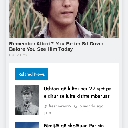
Related News
Ushtari që luftoi për 29 vjet pa
e ditur se lufta kishte mbaruar
freshnews22
5 months ago
0
Fëmijët që shpëtuan Parisin