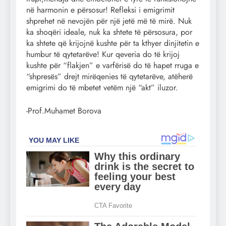
në harmonin e përsosur! Refleksi i emigrimit
shprehet në nevojën për një jetë më të mirë. Nuk
ka shoqëri ideale, nuk ka shtete të përsosura, por
ka shtete që krijojnë kushte për ta kthyer dinjitetin e
humbur të qytetarëve! Kur qeveria do të krijoj
kushte për “flakjen” e varfërisë do të hapet rruga e
“shpresës” drejt mirëqenies të qytetarëve, atëherë
emigrimi do të mbetet vetëm një “akt” iluzor.
-Prof.Muhamet Borova