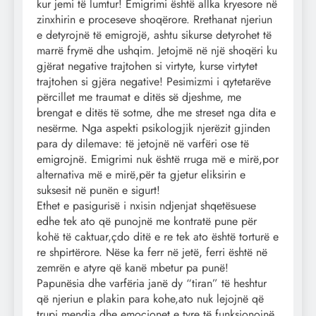
kur jemi të lumtur! Emigrimi është allka kryesore në
zinxhirin e proceseve shoqërore. Rrethanat njeriun
e detyrojnë të emigrojë, ashtu sikurse detyrohet të
marrë frymë dhe ushqim. Jetojmë në një shoqëri ku
gjërat negative trajtohen si virtyte, kurse virtytet
trajtohen si gjëra negative! Pesimizmi i qytetarëve
përcillet me traumat e ditës së djeshme, me
brengat e ditës të sotme, dhe me streset nga dita e
nesërme. Nga aspekti psikologjik njerëzit gjinden
para dy dilemave: të jetojnë në varfëri ose të
emigrojnë. Emigrimi nuk është rruga më e mirë,por
alternativa më e mirë,për ta gjetur eliksirin e
suksesit në punën e sigurt!
Ethet e pasigurisë i nxisin ndjenjat shqetësuese
edhe tek ato që punojnë me kontratë pune për
kohë të caktuar,çdo ditë e re tek ato është torturë e
re shpirtërore. Nëse ka ferr në jetë, ferri është në
zemrën e atyre që kanë mbetur pa punë!
Papunësia dhe varfëria janë dy “tiran” të heshtur
që njeriun e plakin para kohe,ato nuk lejojnë që
trupi,mendja dhe emocionet e tyre të funksionojnë