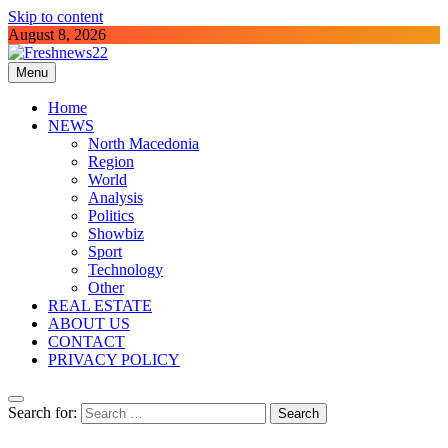
Skip to content
August 8, 2026
Menu
Freshnews22
Best News Website in North Macedonia
Home
NEWS
North Macedonia
Region
World
Analysis
Politics
Showbiz
Sport
Technology
Other
REAL ESTATE
ABOUT US
CONTACT
PRIVACY POLICY
Search for: