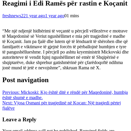
Reagimi i Edi Ramës për rastin e Koçanit
freshnews22
1 year ago
1 year ago
0
1 mins
“Me një ndjenjë hidhërimi të veçantë u përcjell vëllezërve e motrave
të Maqedonisë së Veriut ngushëllimet e mia për tragjedinë e madhe
të Koçanit. Jam pa fjalë dhe lutem që të lënduarit të shërohen dhe që
familjarët e viktimave të gjejnë forcën të përballojnë humbjen e tyre
të pangushëllueshme. I përcjell po ashtu kryeministrit Mickovski dhe
autoriteteve të vendit fqinj ngushëllimet në emër të Shqipërisë e
shqiptarëve, duke shprehur gatishmërinë për çfarëdoqoftë ndihma
jonë mund të jetë e nevojshme”, shkruan Rama në X.
Post navigation
Previous:
Mickoski: Kjo është ditë e rëndë për Maqedoninë, humbja
është shumë e madhe.
Next:
Vjosa Osmani për tragjedinë në Koçan: Një tragjedi përtej
fjalëve
Leave a Reply
Your email address will not be published.
Required fields are