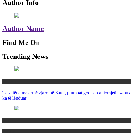
Author Info
Author Name
Find Me On
Trending News
Maqedoni
Të shtëna me armë zjarri në Saraj, plumbat godasin automjetin – nuk
ka të lënduar
Maqedoni
Politika