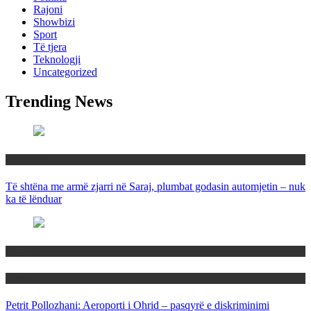
Rajoni
Showbizi
Sport
Të tjera
Teknologji
Uncategorized
Trending News
Maqedoni
Të shtëna me armë zjarri në Saraj, plumbat godasin automjetin – nuk
ka të lënduar
Maqedoni
Politika
Petrit Pollozhani: Aeroporti i Ohrid – pasqyrë e diskriminimi