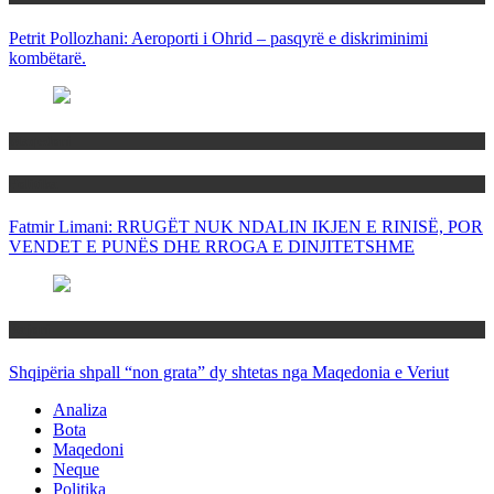
Petrit Pollozhani: Aeroporti i Ohrid – pasqyrë e diskriminimi
kombëtarë.
Maqedoni
Politika
Fatmir Limani: RRUGËT NUK NDALIN IKJEN E RINISË, POR
VENDET E PUNËS DHE RROGA E DINJITETSHME
Rajoni
Shqipëria shpall “non grata” dy shtetas nga Maqedonia e Veriut
Analiza
Bota
Maqedoni
Neque
Politika