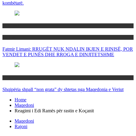
kombëtarë.
Maqedoni
Politika
Fatmir Limani: RRUGËT NUK NDALIN IKJEN E RINISË, POR
VENDET E PUNËS DHE RROGA E DINJITETSHME
Rajoni
Shqipëria shpall “non grata” dy shtetas nga Maqedonia e Veriut
Home
Maqedoni
Reagimi i Edi Ramës për rastin e Koçanit
Maqedoni
Rajoni