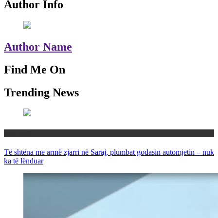
Author Info
Author Name
Find Me On
Trending News
Maqedoni
Të shtëna me armë zjarri në Saraj, plumbat godasin automjetin – nuk
ka të lënduar