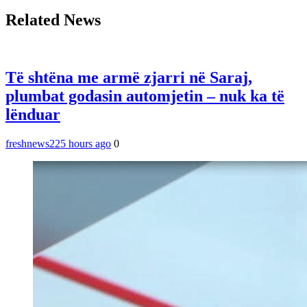
Related News
Të shtëna me armë zjarri në Saraj,
plumbat godasin automjetin – nuk ka të
lënduar
freshnews22
5 hours ago
0