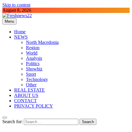
Skip to content
August 8, 2026
Menu
Freshnews22
Best News Website in North Macedonia
Home
NEWS
North Macedonia
Region
World
Analysis
Politics
Showbiz
Sport
Technology
Other
REAL ESTATE
ABOUT US
CONTACT
PRIVACY POLICY
Search for: