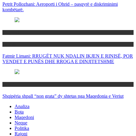
Petrit Pollozhani: Aeroporti i Ohrid – pasqyrë e diskriminimi
kombëtarë.
Maqedoni
Politika
Fatmir Limani: RRUGËT NUK NDALIN IKJEN E RINISË, POR
VENDET E PUNËS DHE RROGA E DINJITETSHME
Rajoni
Shqipëria shpall “non grata” dy shtetas nga Maqedonia e Veriut
Analiza
Bota
Maqedoni
Neque
Politika
Rajoni