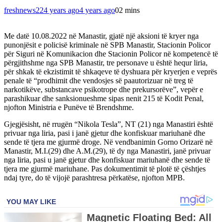
freshnews22
4 years ago
4 years ago
0
2 mins
Me datë 10.08.2022 në Manastir, gjatë një aksioni të kryer nga
punonjësit e policisë kriminale në SPB Manastir, Stacionin Policor
për Siguri në Komunikacion dhe Stacionin Policor në kompetencë të
përgjithshme nga SPB Manastir, tre personave u është hequr liria,
për shkak të ekzistimit të shkaqeve të dyshuara për kryerjen e veprës
penale të “prodhimit dhe vendosjes së paautorizuar në treg të
narkotikëve, substancave psikotrope dhe prekursorëve”, vepër e
parashikuar dhe sanksionueshme sipas nenit 215 të Kodit Penal,
njofton Ministria e Punëve të Brendshme.
Gjegjësisht, në rrugën “Nikola Tesla”, NT (21) nga Manastiri është
privuar nga liria, pasi i janë gjetur dhe konfiskuar mariuhanë dhe
sende të tjera me gjurmë droge. Në vendbanimin Gorno Orizarë në
Manastir, M.I.(29) dhe A.M.(29), të dy nga Manastiri, janë privuar
nga liria, pasi u janë gjetur dhe konfiskuar mariuhanë dhe sende të
tjera me gjurmë mariuhane. Pas dokumentimit të plotë të çështjes
ndaj tyre, do të vijojë parashtresa përkatëse, njofton MPB.