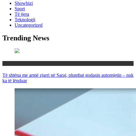
Showbizi
Sport
Të tjera
Teknologji
Uncategorized
Trending News
Maqedoni
Të shtëna me armë zjarri në Saraj, plumbat godasin automjetin – nuk
ka të lënduar