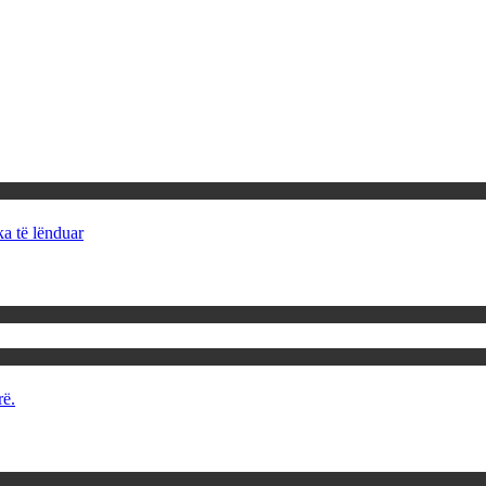
ka të lënduar
rë.