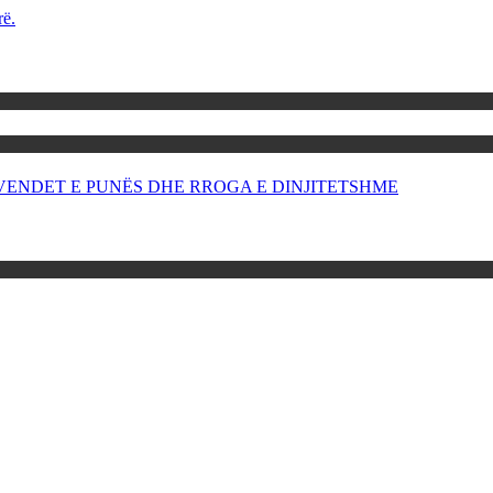
rë.
OR VENDET E PUNËS DHE RROGA E DINJITETSHME