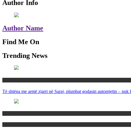
Author Info
Author Name
Find Me On
Trending News
Maqedoni
Të shtëna me armë zjarri në Saraj, plumbat godasin automjetin – nuk 
Maqedoni
Politika