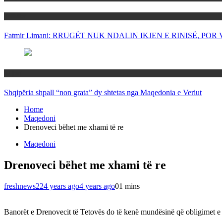
Politika
Fatmir Limani: RRUGËT NUK NDALIN IKJEN E RINISË, P
Rajoni
Shqipëria shpall “non grata” dy shtetas nga Maqedonia e Veriut
Home
Maqedoni
Drenoveci bëhet me xhami të re
Maqedoni
Drenoveci bëhet me xhami të re
freshnews22
4 years ago
4 years ago
0
1 mins
Banorët e Drenovecit të Tetovës do të kenë mundësinë që obligimet e 