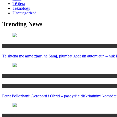
Të tjera
Teknologji
Uncategorized
Trending News
Maqedoni
Të shtëna me armë zjarri në Saraj, plumbat godasin automjetin – nuk 
Maqedoni
Politika
Petrit Pollozhani: Aeroporti i Ohrid – pasqyrë e diskriminimi kombëta
Maqedoni