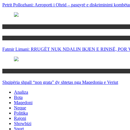
Petrit Pollozhani: Aeroporti i Ohrid – pasqyrë e diskriminimi kombëta
Maqedoni
Politika
Fatmir Limani: RRUGËT NUK NDALIN IKJEN E RINISË, P
Rajoni
Shqipëria shpall “non grata” dy shtetas nga Maqedonia e Veriut
Analiza
Bota
Maqedoni
Neque
Politika
Rajoni
Showbizi
Sport