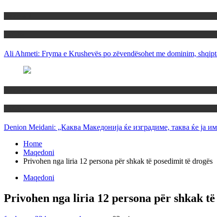
Maqedoni
Politika
Ali Ahmeti: Fryma e Krushevës po zëvendësohet me dominim, shqipta
Maqedoni
Politika
Denion Meidani: „Каква Македонија ќе изградиме, таква ќе ја им
Home
Maqedoni
Privohen nga liria 12 persona për shkak të posedimit të drogës
Maqedoni
Privohen nga liria 12 persona për shkak të