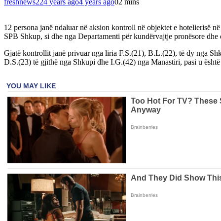
freshnews22
4 years ago
4 years ago
0
2 mins
12 persona janë ndaluar në aksion kontroll në objektet e hotelierisë n
SPB Shkup, si dhe nga Departamenti për kundërvajtje pronësore dhe 
Gjatë kontrollit janë privuar nga liria F.S.(21), B.L.(22), të dy nga
D.S.(23) të gjithë nga Shkupi dhe I.G.(42) nga Manastiri, pasi u ësh