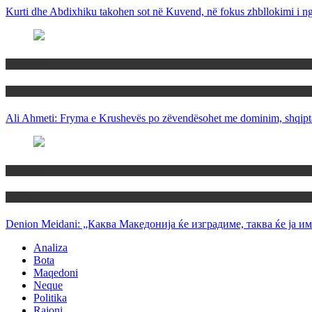
Kurti dhe Abdixhiku takohen sot në Kuvend, në fokus zhbllokimi i ngë
Maqedoni
Politika
Ali Ahmeti: Fryma e Krushevës po zëvendësohet me dominim, shqipta
Maqedoni
Politika
Denion Meidani: „Каква Македонија ќе изградиме, таква ќе ја им
Analiza
Bota
Maqedoni
Neque
Politika
Rajoni