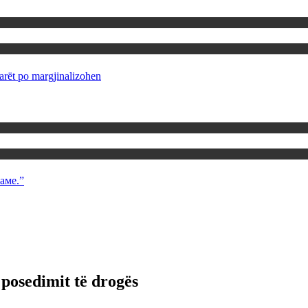
rët po margjinalizohen
аме.”
 posedimit të drogës