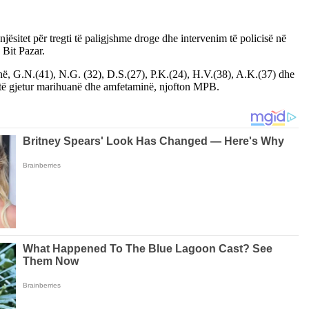
ësitet për tregti të paligjshme droge dhe intervenim të policisë në
Bit Pazar.
anë, G.N.(41), N.G. (32), D.S.(27), P.K.(24), H.V.(38), A.K.(37) dhe
shtë gjetur marihuanë dhe amfetaminë, njofton MPB.