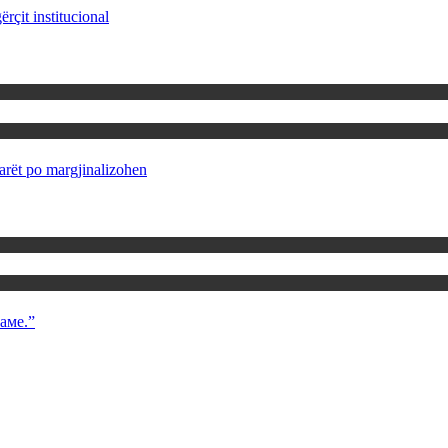
rçit institucional
rët po margjinalizohen
аме.”