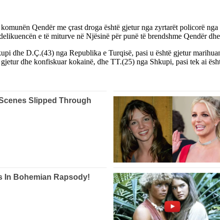
ë komunën Qendër me çrast droga është gjetur nga zyrtarët policorë nga nj
delikuencën e të miturve në Njësinë për punë të brendshme Qendër dhe 
 Shkupi dhe D.Ç.(43) nga Republika e Turqisë, pasi u është gjetur marihu
të gjetur dhe konfiskuar kokainë, dhe TT.(25) nga Shkupi, pasi tek ai ë