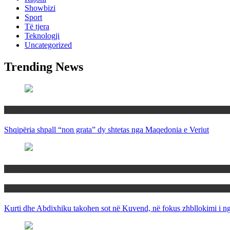
Showbizi
Sport
Të tjera
Teknologji
Uncategorized
Trending News
Rajoni
Shqipëria shpall “non grata” dy shtetas nga Maqedonia e Veriut
Politika
Rajoni
Kurti dhe Abdixhiku takohen sot në Kuvend, në fokus zhbllokimi i ngë