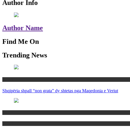
Author Info
Author Name
Find Me On
Trending News
Rajoni
Shqipëria shpall “non grata” dy shtetas nga Maqedonia e Veriut
Politika
Rajoni