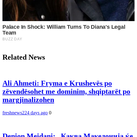
Related News
Ali Ahmeti: Fryma e Krushevës po
zëvendësohet me dominim, shqiptarët po
margjinalizohen
freshnews22
4 days ago
0
Denion Meidani: „Каква Македонија ќе