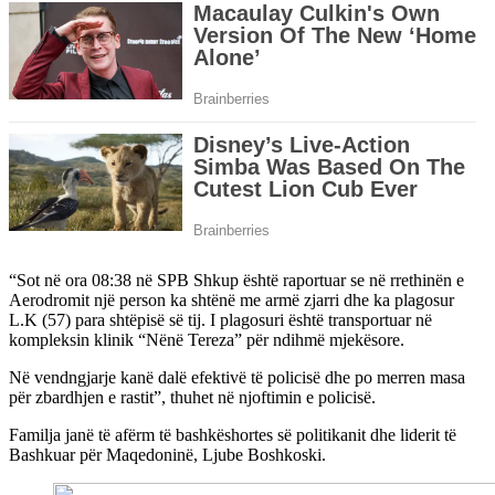
“Sot në ora 08:38 në SPB Shkup është raportuar se në rrethinën e
Aerodromit një person ka shtënë me armë zjarri dhe ka plagosur
L.K (57) para shtëpisë së tij. I plagosuri është transportuar në
kompleksin klinik “Nënë Tereza” për ndihmë mjekësore.
Në vendngjarje kanë dalë efektivë të policisë dhe po merren masa
për zbardhjen e rastit”, thuhet në njoftimin e policisë.
Familja janë të afërm të bashkëshortes së politikanit dhe liderit të
Bashkuar për Maqedoninë, Ljube Boshkoski.