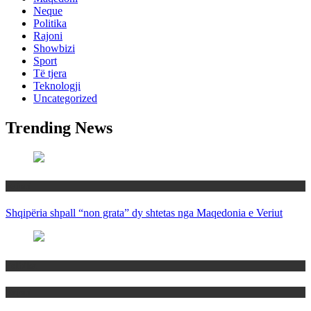
Neque
Politika
Rajoni
Showbizi
Sport
Të tjera
Teknologji
Uncategorized
Trending News
Rajoni
Shqipëria shpall “non grata” dy shtetas nga Maqedonia e Veriut
Politika
Rajoni