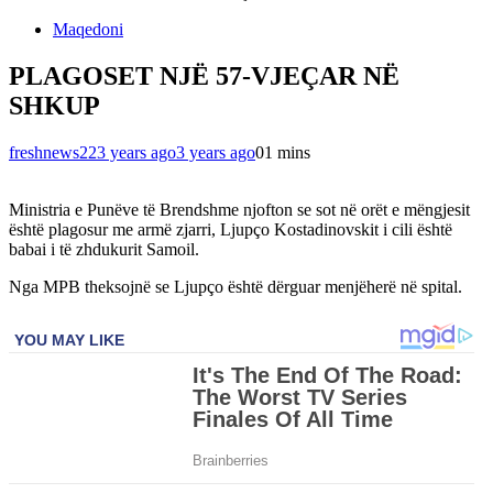
Maqedoni
PLAGOSET NJË 57-VJEÇAR NË
SHKUP
freshnews22
3 years ago
3 years ago
0
1 mins
Ministria e Punëve të Brendshme njofton se sot në orët e mëngjesit
është plagosur me armë zjarri, Ljupço Kostadinovskit i cili është
babai i të zhdukurit Samoil.
Nga MPB theksojnë se Ljupço është dërguar menjëherë në spital.