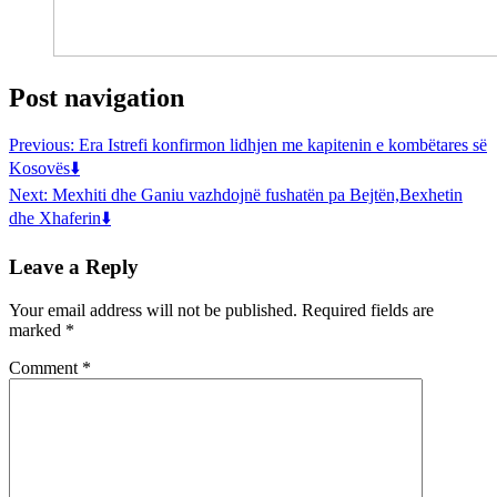
Post navigation
Previous:
Era Istrefi konfirmon lidhjen me kapitenin e kombëtares së
Kosovës⬇️
Next:
Mexhiti dhe Ganiu vazhdojnë fushatën pa Bejtën,Bexhetin
dhe Xhaferin⬇️
Leave a Reply
Your email address will not be published.
Required fields are
marked
*
Comment
*