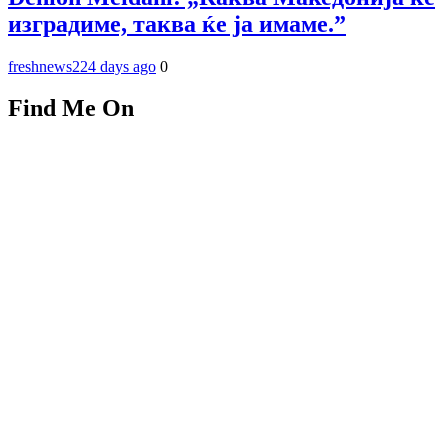
изградиме, таква ќе ја имаме.”
freshnews22
4 days ago
0
Find Me On