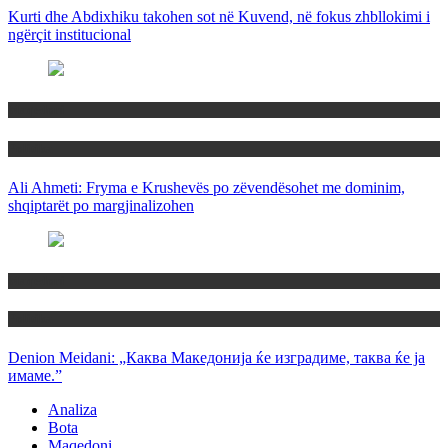
Kurti dhe Abdixhiku takohen sot në Kuvend, në fokus zhbllokimi i
ngërçit institucional
Maqedoni
Politika
Ali Ahmeti: Fryma e Krushevës po zëvendësohet me dominim,
shqiptarët po margjinalizohen
Maqedoni
Politika
Denion Meidani: „Каква Македонија ќе изградиме, таква ќе ја
имаме.”
Analiza
Bota
Maqedoni