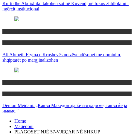
Kurti dhe Abdixhiku takohen sot në Kuvend, në fokus zhbllokimi i
ngërçit institucional
Maqedoni
Politika
Ali Ahmeti: Fryma e Krushevës po zëvendësohet me dominim,
shqiptarët po margjinalizohen
Maqedoni
Politika
Denion Meidani: „Каква Македонија ќе изградиме, таква ќе ја
имаме.”
Home
Maqedoni
PLAGOSET NJË 57-VJEÇAR NË SHKUP