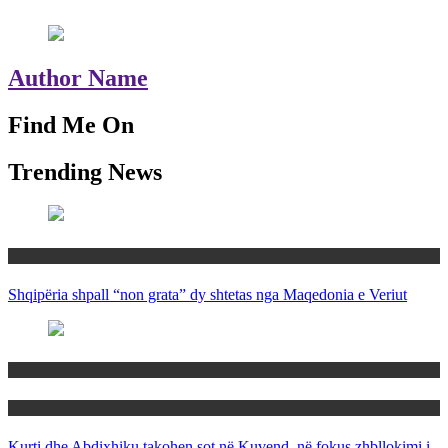
Author Name
Find Me On
Trending News
Rajoni
Shqipëria shpall “non grata” dy shtetas nga Maqedonia e Veriut
Politika
Rajoni
Kurti dhe Abdixhiku takohen sot në Kuvend, në fokus zhbllokimi i