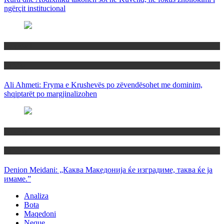
ngërçit institucional
Maqedoni
Politika
Ali Ahmeti: Fryma e Krushevës po zëvendësohet me dominim,
shqiptarët po margjinalizohen
Maqedoni
Politika
Denion Meidani: „Каква Македонија ќе изградиме, таква ќе ја
имаме.”
Analiza
Bota
Maqedoni
Neque