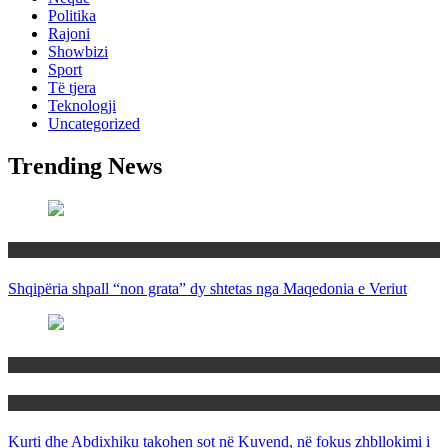
Politika
Rajoni
Showbizi
Sport
Të tjera
Teknologji
Uncategorized
Trending News
Rajoni
Shqipëria shpall “non grata” dy shtetas nga Maqedonia e Veriut
Politika
Rajoni
Kurti dhe Abdixhiku takohen sot në Kuvend, në fokus zhbllokimi i