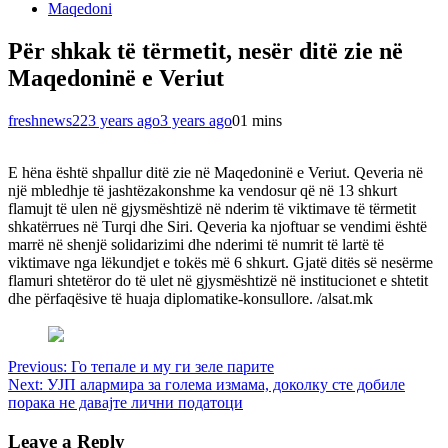
Maqedoni
Për shkak të tërmetit, nesër ditë zie në
Maqedoninë e Veriut
freshnews22
3 years ago
3 years ago
0
1 mins
E hëna është shpallur ditë zie në Maqedoninë e Veriut. Qeveria në
një mbledhje të jashtëzakonshme ka vendosur që në 13 shkurt
flamujt të ulen në gjysmështizë në nderim të viktimave të tërmetit
shkatërrues në Turqi dhe Siri. Qeveria ka njoftuar se vendimi është
marrë në shenjë solidarizimi dhe nderimi të numrit të lartë të
viktimave nga lëkundjet e tokës më 6 shkurt. Gjatë ditës së nesërme
flamuri shtetëror do të ulet në gjysmështizë në institucionet e shtetit
dhe përfaqësive të huaja diplomatike-konsullore. /alsat.mk
Post
Previous:
Го тепале и му ги зеле парите
Next:
УЈП алармира за голема измама, доколку сте добиле
navigation
порака не давајте лични податоци
Leave a Reply