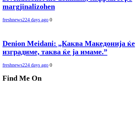
margjinalizohen
freshnews22
4 days ago
0
Denion Meidani: „Каква Македонија ќе
изградиме, таква ќе ја имаме.”
freshnews22
4 days ago
0
Find Me On