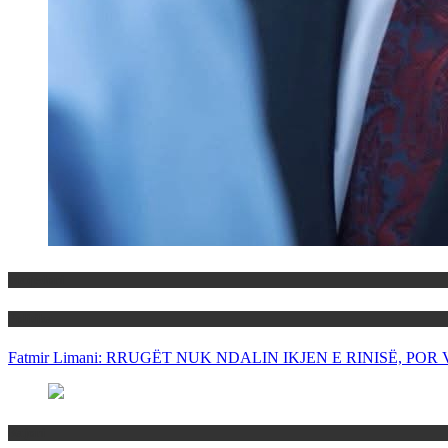
Maqedoni
Politika
Fatmir Limani: RRUGËT NUK NDALIN IKJEN E RINISË, P
Rajoni