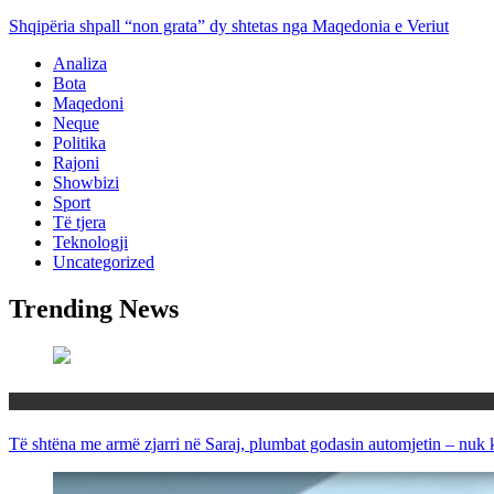
Shqipëria shpall “non grata” dy shtetas nga Maqedonia e Veriut
Analiza
Bota
Maqedoni
Neque
Politika
Rajoni
Showbizi
Sport
Të tjera
Teknologji
Uncategorized
Trending News
Maqedoni
Të shtëna me armë zjarri në Saraj, plumbat godasin automjetin – nuk 