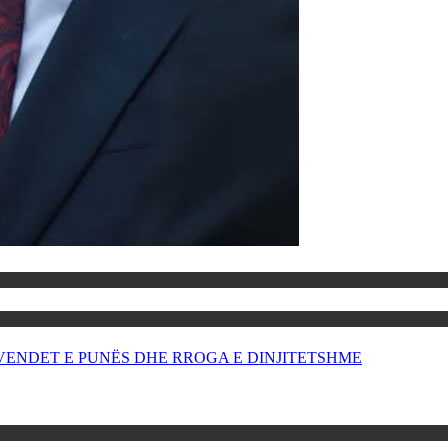
OR VENDET E PUNËS DHE RROGA E DINJITETSHME