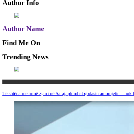
Author Info
Author Name
Find Me On
Trending News
Maqedoni
Të shtëna me armë zjarri në Saraj, plumbat godasin automjetin – nuk 