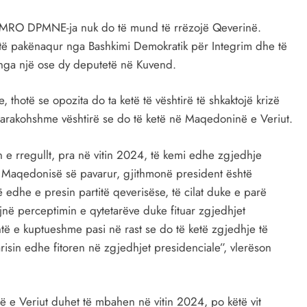
, VMRO DPMNE-ja nuk do të mund të rrëzojë Qeverinë.
 të pakënaqur nga Bashkimi Demokratik për Integrim dhe të
 nga një ose dy deputetë në Kuvend.
, thotë se opozita do ta ketë të vështirë të shkaktojë krizë
arakohshme vështirë se do të ketë në Maqedoninë e Veriut.
 e rregullt, pra në vitin 2024, të kemi edhe zgjedhje
e Maqedonisë së pavarur, gjithmonë president është
ë edhe e presin partitë qeverisëse, të cilat duke e parë
jnë perceptimin e qytetarëve duke fituar zgjedhjet
ë e kuptueshme pasi në rast se do të ketë zgjedhje të
risin edhe fitoren në zgjedhjet presidenciale”, vlerëson
 e Veriut duhet të mbahen në vitin 2024, po këtë vit