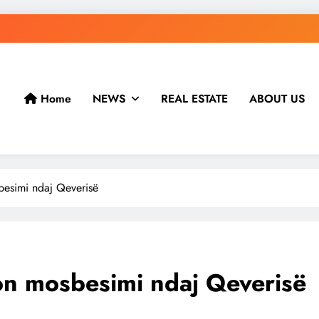
Home
NEWS
REAL ESTATE
ABOUT US
besimi ndaj Qeverisë
on mosbesimi ndaj Qeverisë