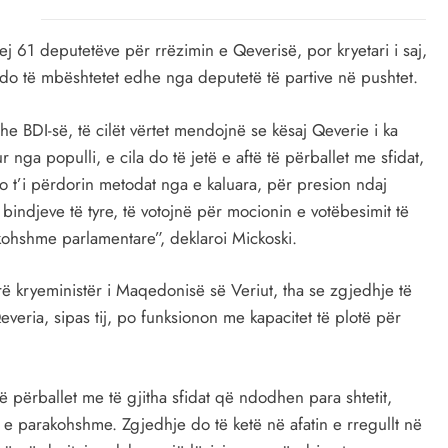
61 deputetëve për rrëzimin e Qeverisë, por kryetari i saj,
aj do të mbështetet edhe nga deputetë të partive në pushtet.
 BDI-së, të cilët vërtet mendojnë se kësaj Qeverie i ka
nga populli, e cila do të jetë e aftë të përballet me sfidat,
o t’i përdorin metodat nga e kaluara, për presion ndaj
 bindjeve të tyre, të votojnë për mocionin e votëbesimit të
kohshme parlamentare”, deklaroi Mickoski.
rë kryeministër i Maqedonisë së Veriut, tha se zgjedhje të
eria, sipas tij, po funksionon me kapacitet të plotë për
ë përballet me të gjitha sfidat që ndodhen para shtetit,
t e parakohshme. Zgjedhje do të ketë në afatin e rregullt në