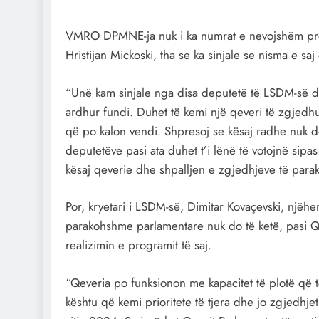
VMRO DPMNE-ja nuk i ka numrat e nevojshëm prej 
Hristijan Mickoski, tha se ka sinjale se nisma e s
“Unë kam sinjale nga disa deputetë të LSDM-së dhe
ardhur fundi. Duhet të kemi një qeveri të zgjedhur 
që po kalon vendi. Shpresoj se kësaj radhe nuk d
deputetëve pasi ata duhet t’i lënë të votojnë sipas
kësaj qeverie dhe shpalljen e zgjedhjeve të para
Por, kryetari i LSDM-së, Dimitar Kovaçevski, njëhe
parakohshme parlamentare nuk do të ketë, pasi Qev
realizimin e programit të saj.
“Qeveria po funksionon me kapacitet të plotë që t
kështu që kemi prioritete të tjera dhe jo zgjedhje