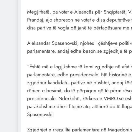
Megjithatë, pa votat e Aleancës për Shqiptarët
Prandaj, ajo shpreson në votat e disa deputetëve
disa partive të vogla që janë të përfaqësuara me
Aleksandar Spasenovski, njohës i çështjeve politike
parlamentare, andaj edhe beson se zgjedhje të p
“Është më e logjikshme të kemi zgjedhje në afatin
parlamentare, edhe presidenciale. Në historinë 
zgjedhur kandidati i partive në pushtet, andaj kët
rënien e besimit, do të përpiqen që të përmirëso
presidenciale. Ndërkohë, kërkesa e VMRO-së ësht
parakohshme dhe i fitojnë ato, atëherë do të lloga
Spasenovski.
Zgjedhjet e rregullta parlamentare në Maqedoninë