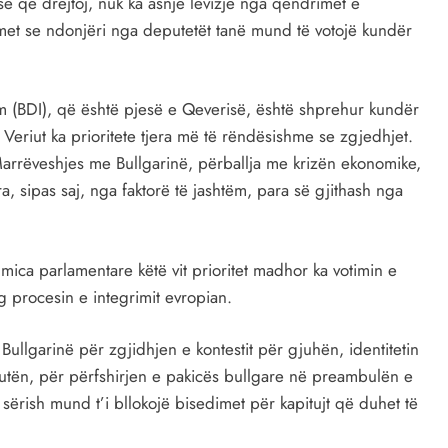
isë që drejtoj, nuk ka asnjë lëvizje nga qëndrimet e
et se ndonjëri nga deputetët tanë mund të votojë kundër
 (BDI), që është pjesë e Qeverisë, është shprehur kundër
eriut ka prioritete tjera më të rëndësishme se zgjedhjet.
Marrëveshjes me Bullgarinë, përballja me krizën ekonomike,
ra, sipas saj, nga faktorë të jashtëm, para së gjithash nga
mica parlamentare këtë vit prioritet madhor ka votimin e
 procesin e integrimit evropian.
llgarinë për zgjidhjen e kontestit për gjuhën, identitetin
tutën, për përfshirjen e pakicës bullgare në preambulën e
 sërish mund t’i bllokojë bisedimet për kapitujt që duhet të