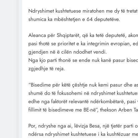
Ndryshimet kushtetuese miratohen me dy të treta
shumica ka mbështetjen e 64 deputetëve.
Aleanca për Shqiptarët, që ka tetë deputetë, ak
pasi thotë se prioritet e ka integrimin evropian,
gjendjen në ë cilën ndodhet vendi.
Nga kjo parti thonë se ende nuk kanë pasur bi
zgjedhje të reja.
“Bisedime për këtë çështje nuk kemi pasur dhe as 
shumë do të fokusohemi në ndryshimet kushtetue
edhe nga faktorët relevantë ndërkombëtarë, pasi v
fillimit të bisedimeve me BE-në”, thekson Arben Ta
Por, ndryshe nga ai, lëvizja Besa, një tjetër part
ndërsa ndryshimet kushtetuese i ka kushtëzuar m