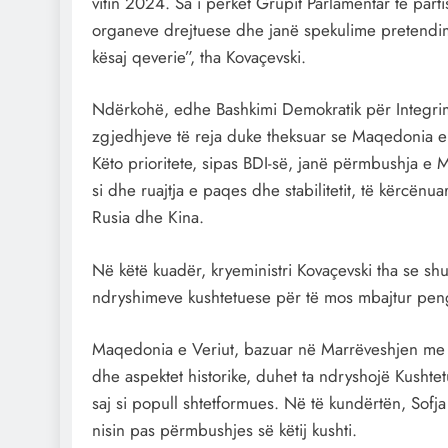
vitin 2024. Sa i përket Grupit Parlamentar të part
organeve drejtuese dhe janë spekulime pretendim
kësaj qeverie”, tha Kovaçevski.
Ndërkohë, edhe Bashkimi Demokratik për Integrim
zgjedhjeve të reja duke theksuar se Maqedonia e V
Këto prioritete, sipas BDI-së, janë përmbushja e 
si dhe ruajtja e paqes dhe stabilitetit, të kërcënua
Rusia dhe Kina.
Në këtë kuadër, kryeministri Kovaçevski tha se shu
ndryshimeve kushtetuese për të mos mbajtur peng
Maqedonia e Veriut, bazuar në Marrëveshjen me Bu
dhe aspektet historike, duhet ta ndryshojë Kushte
saj si popull shtetformues. Në të kundërtën, Sofja
nisin pas përmbushjes së këtij kushti.