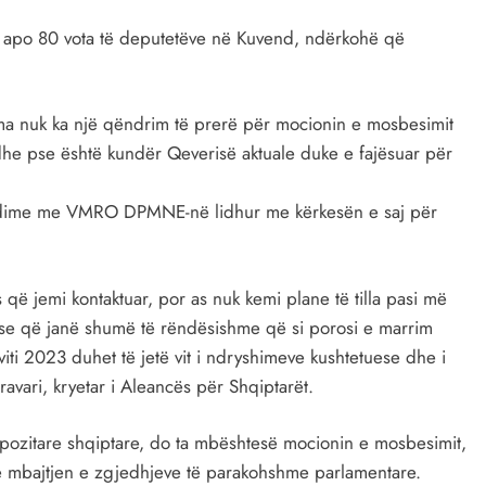
t apo 80 vota të deputetëve në Kuvend, ndërkohë që
oma nuk ka një qëndrim të prerë për mocionin e mosbesimit
 edhe pse është kundër Qeverisë aktuale duke e fajësuar për
sedime me VMRO DPMNE-në lidhur me kërkesën e saj për
që jemi kontaktuar, por as nuk kemi plane të tilla pasi më
se që janë shumë të rëndësishme që si porosi e marrim
iti 2023 duhet të jetë vit i ndryshimeve kushtetuese dhe i
ravari, kryetar i Aleancës për Shqiptarët.
i opozitare shqiptare, do ta mbështesë mocionin e mosbesimit,
e mbajtjen e zgjedhjeve të parakohshme parlamentare.