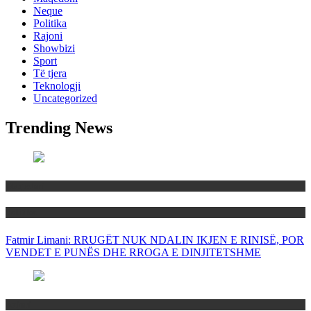
Neque
Politika
Rajoni
Showbizi
Sport
Të tjera
Teknologji
Uncategorized
Trending News
Maqedoni
Politika
Fatmir Limani: RRUGËT NUK NDALIN IKJEN E RINISË, POR
VENDET E PUNËS DHE RROGA E DINJITETSHME
Rajoni