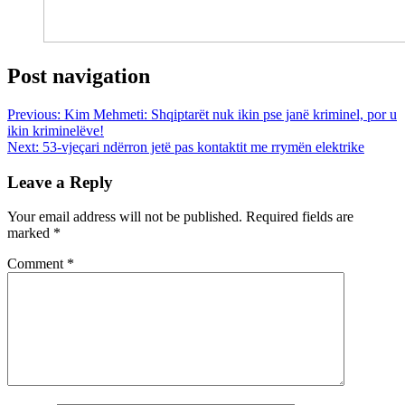
Post navigation
Previous:
Kim Mehmeti: Shqiptarët nuk ikin pse janë kriminel, por u
ikin kriminelëve!
Next:
53-vjeçari ndërron jetë pas kontaktit me rrymën elektrike
Leave a Reply
Your email address will not be published.
Required fields are
marked
*
Comment
*