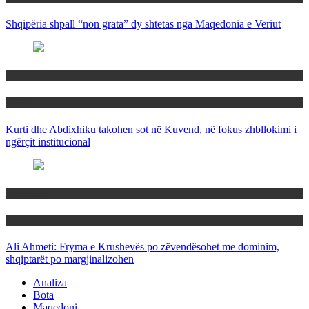
Shqipëria shpall “non grata” dy shtetas nga Maqedonia e Veriut
Politika
Rajoni
Kurti dhe Abdixhiku takohen sot në Kuvend, në fokus zhbllokimi i
ngërçit institucional
Maqedoni
Politika
Ali Ahmeti: Fryma e Krushevës po zëvendësohet me dominim,
shqiptarët po margjinalizohen
Analiza
Bota
Maqedoni