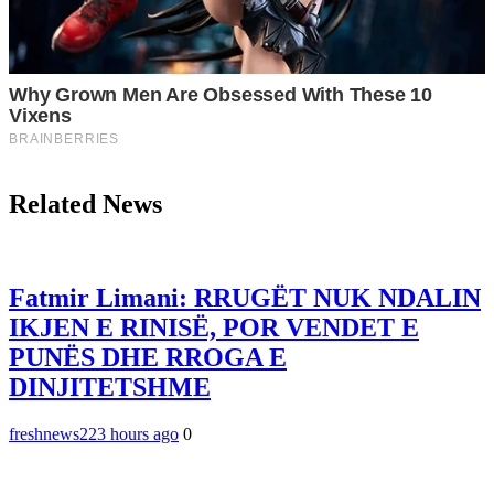
Related News
Fatmir Limani: RRUGËT NUK NDALIN
IKJEN E RINISË, POR VENDET E
PUNËS DHE RROGA E
DINJITETSHME
freshnews22
3 hours ago
0