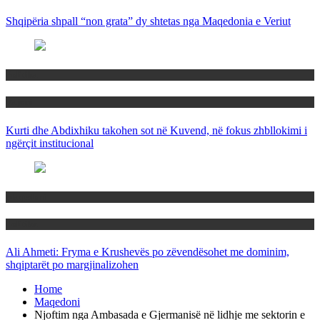
Shqipëria shpall “non grata” dy shtetas nga Maqedonia e Veriut
Politika
Rajoni
Kurti dhe Abdixhiku takohen sot në Kuvend, në fokus zhbllokimi i
ngërçit institucional
Maqedoni
Politika
Ali Ahmeti: Fryma e Krushevës po zëvendësohet me dominim,
shqiptarët po margjinalizohen
Home
Maqedoni
Njoftim nga Ambasada e Gjermanisë në lidhje me sektorin e