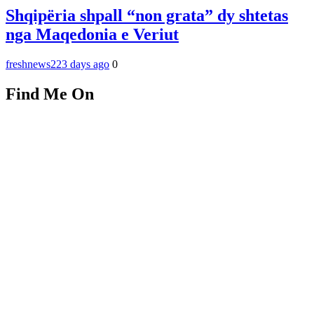
Shqipëria shpall “non grata” dy shtetas
nga Maqedonia e Veriut
freshnews22
3 days ago
0
Find Me On