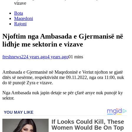
vizave
Bota
Maqedoni
Rajoni
Njoftim nga Ambasada e Gjermanisë në
lidhje me sektorin e vizave
freshnews22
4 years ago
4 years ago
0
1 mins
Ambasada e Gjermanisë në Maqedoninë e Veriut njofton se gjatë
ditës së nesërme, respektivisht me 09.11.2022, nga ora 11:00, nuk
do të punojë Zyra e vizave.
Nga Ambasada nuk japin detaje se për çfarë arsye nuk punojë ky
sektor.