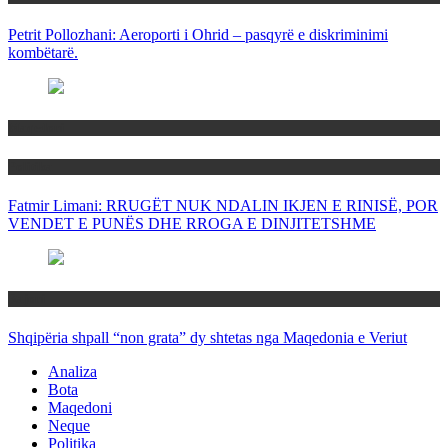
Petrit Pollozhani: Aeroporti i Ohrid – pasqyrë e diskriminimi
kombëtarë.
Maqedoni
Politika
Fatmir Limani: RRUGËT NUK NDALIN IKJEN E RINISË, POR
VENDET E PUNËS DHE RROGA E DINJITETSHME
Rajoni
Shqipëria shpall “non grata” dy shtetas nga Maqedonia e Veriut
Analiza
Bota
Maqedoni
Neque
Politika