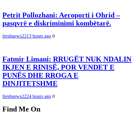
Petrit Pollozhani: Aeroporti i Ohrid –
pasqyrë e diskriminimi kombëtarë.
freshnews22
13 hours ago
0
Fatmir Limani: RRUGËT NUK NDALIN
IKJEN E RINISË, POR VENDET E
PUNËS DHE RROGA E
DINJITETSHME
freshnews22
24 hours ago
0
Find Me On