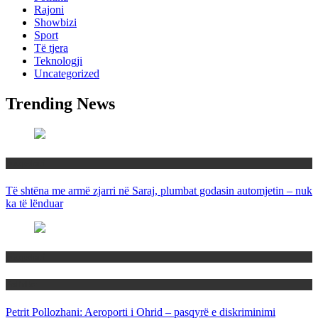
Rajoni
Showbizi
Sport
Të tjera
Teknologji
Uncategorized
Trending News
Maqedoni
Të shtëna me armë zjarri në Saraj, plumbat godasin automjetin – nuk
ka të lënduar
Maqedoni
Politika
Petrit Pollozhani: Aeroporti i Ohrid – pasqyrë e diskriminimi