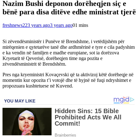
Nazim Bushi deponon dorëheqjen siç e
bënë para disa ditëve edhe ministrat tjerë
freshnews22
3 years ago
3 years ago
0
1 mins
Si zëvendësministër i Punëve të Brendshme, i vetëdijshëm për
mirëqenien e qytetarëve tanë dhe ardhmërinë e tyre e cila padyshim
e ka vendin në familjen e madhe europiane, sot ia dorëzova
Kryetarit të Qeverisë, dorëheqjen time nga pozita e
zëvendësministrit të Brendshëm.
Pres nga kryeministri Kovaçevski që ta aktivizoj këtë dorëheqje në
momentin kur opozita t’i votojë dhe të hyjnë në fuqi ndryshimet e
propozuara kushtetuese në Kuvend.