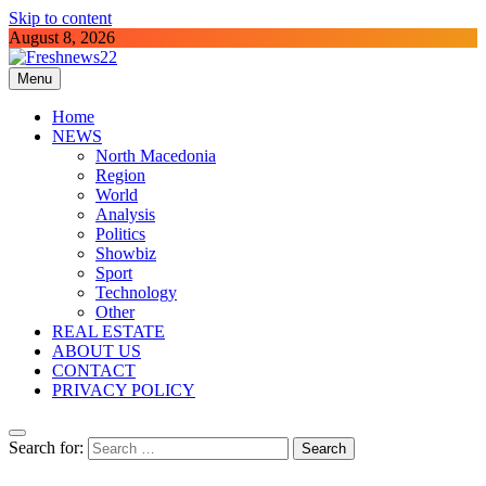
Skip to content
August 8, 2026
Menu
Freshnews22
Best News Website in North Macedonia
Home
NEWS
North Macedonia
Region
World
Analysis
Politics
Showbiz
Sport
Technology
Other
REAL ESTATE
ABOUT US
CONTACT
PRIVACY POLICY
Search for: