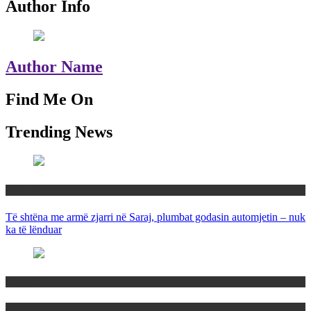
Author Info
Author Name
Find Me On
Trending News
Maqedoni
Të shtëna me armë zjarri në Saraj, plumbat godasin automjetin – nuk
ka të lënduar
Maqedoni
Politika