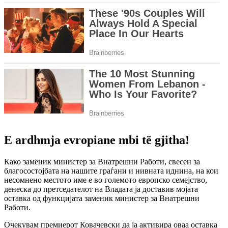
E ardhmja evropiane mbi të gjitha!
Како заменик министер за Внатрешни Работи, свесен за
благосостојбата на нашите граѓани и нивната иднина, на кои
несомнено местото име е во големото европско семејство,
денеска до претседателот на Владата ја доставив мојата
оставка од функцијата заменик министер за Внатрешни
Работи.
Очекувам премиерот Ковачевски да ја активира оваа оставка