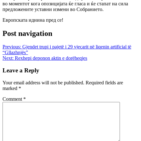
во моментот кога опозицијата ќе гласа и ќе стапат на сила
предложените уставни измени во Собранието.
Европската иднина пред се!
Post navigation
Previous:
Gjendet trupi i pajetë i 29 vjeçarit në liqenin artificial të
“Gllazhnjës”
Next:
Rexhepi deponon aktin e dorëheqjes
Leave a Reply
Your email address will not be published.
Required fields are
marked
*
Comment
*