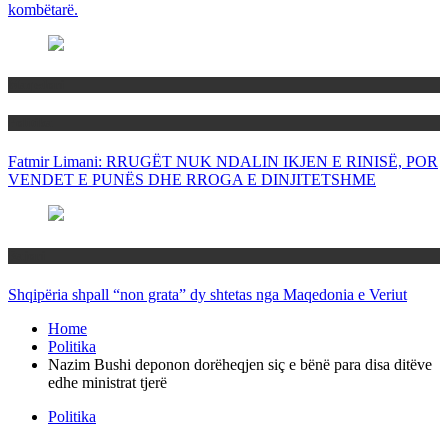
kombëtarë.
Maqedoni
Politika
Fatmir Limani: RRUGËT NUK NDALIN IKJEN E RINISË, POR
VENDET E PUNËS DHE RROGA E DINJITETSHME
Rajoni
Shqipëria shpall “non grata” dy shtetas nga Maqedonia e Veriut
Home
Politika
Nazim Bushi deponon dorëheqjen siç e bënë para disa ditëve
edhe ministrat tjerë
Politika