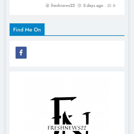
freshnews22
5 days ago
0
Find Me On