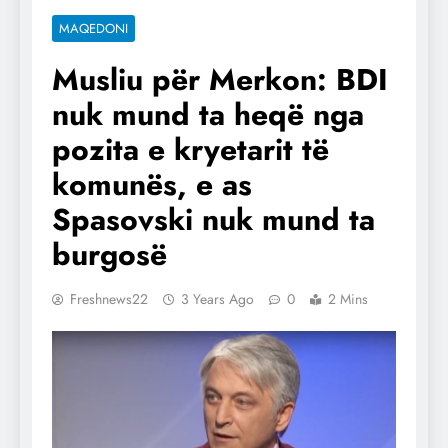
MAQEDONI
Musliu për Merkon: BDI
nuk mund ta heqë nga
pozita e kryetarit të
komunës, e as
Spasovski nuk mund ta
burgosë
Freshnews22
3 Years Ago
0
2 Mins