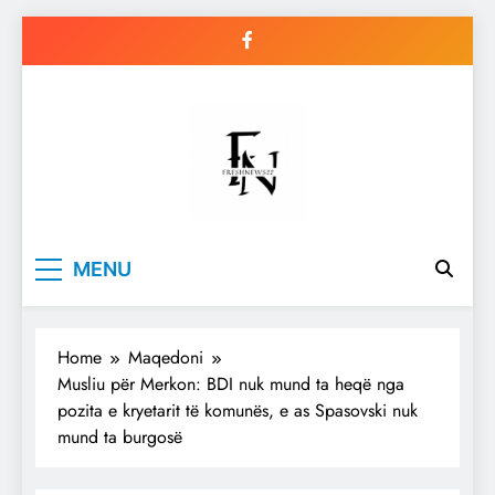
Skip
to
content
Freshnews22
Best News Website in North
MENU
Macedonia
Home
Maqedoni
Musliu për Merkon: BDI nuk mund ta heqë nga
pozita e kryetarit të komunës, e as Spasovski nuk
mund ta burgosë