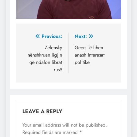
Post
Previous:
Next:
navigation
Zelensky
Geer: Të lihen
nënshkruan ligjin
anash Interesat
që ndalon librat
politike
rusë
LEAVE A REPLY
Your email address will not be published.
Required fields are marked
*