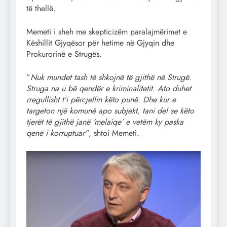
të thellë.
Memeti i sheh me skepticizëm paralajmërimet e
Këshillit Gjyqësor për hetime në Gjyqin dhe
Prokurorinë e Strugës.
”
Nuk mundet tash të shkojnë të gjithë në Strugë.
Struga na u bë qendër e kriminalitetit. Ato duhet
rregullisht t’i përcjellin këto punë. Dhe kur e
targeton një komunë apo subjekt, tani del se këto
tjerët të gjithë janë ‘melaiqe’ e vetëm ky paska
qenë i korruptuar”
, shtoi Memeti.