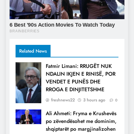
Related News
Fatmir Limani: RRUGËT NUK
NDALIN IKJEN E RINISË, POR
VENDET E PUNËS DHE
RROGA E DINJITETSHME
freshnews22
3 hours ago
0
Ali Ahmeti: Fryma e Krushevës
po zëvendësohet me dominim,
shqiptarët po margjinalizohen