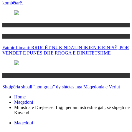
kombëtarë.
Maqedoni
Politika
Fatmir Limani: RRUGËT NUK NDALIN IKJEN E RINISË, POR
VENDET E PUNËS DHE RROGA E DINJITETSHME
Rajoni
Shqipëria shpall “non grata” dy shtetas nga Maqedonia e Veriut
Home
Maqedoni
Ministria e Drejtësisë: Ligji për amnisti është gati, së shpejti në
Kuvend
Maqedoni