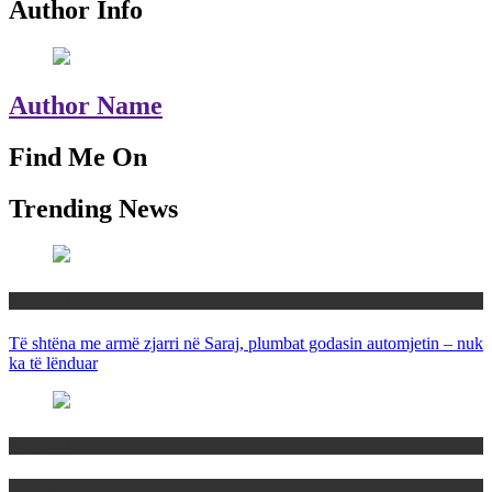
Author Info
Author Name
Find Me On
Trending News
Maqedoni
Të shtëna me armë zjarri në Saraj, plumbat godasin automjetin – nuk
ka të lënduar
Maqedoni
Politika