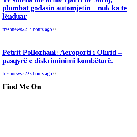
plumbat godasin automjetin – nuk ka të
lënduar
freshnews22
14 hours ago
0
Petrit Pollozhani: Aeroporti i Ohrid –
pasqyrë e diskriminimi kombëtarë.
freshnews22
23 hours ago
0
Find Me On