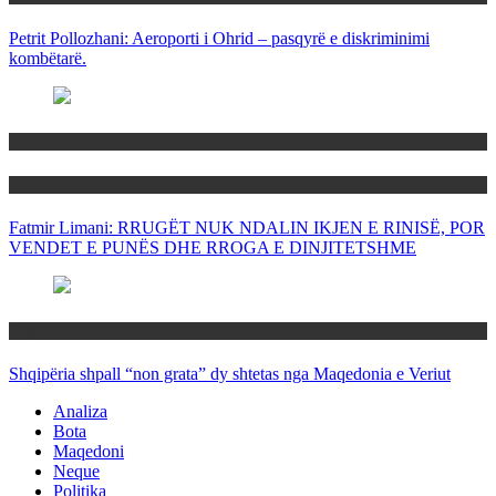
Petrit Pollozhani: Aeroporti i Ohrid – pasqyrë e diskriminimi
kombëtarë.
Maqedoni
Politika
Fatmir Limani: RRUGËT NUK NDALIN IKJEN E RINISË, POR
VENDET E PUNËS DHE RROGA E DINJITETSHME
Rajoni
Shqipëria shpall “non grata” dy shtetas nga Maqedonia e Veriut
Analiza
Bota
Maqedoni
Neque
Politika