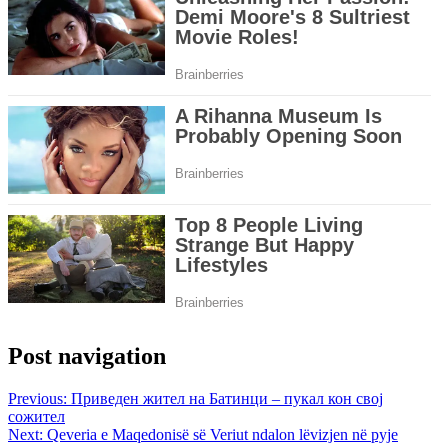
Post navigation
Previous:
Приведен жител на Батинци – пукал кон свој
сожител
Next:
Qeveria e Maqedonisë së Veriut ndalon lëvizjen në pyje