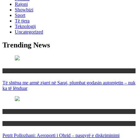
Rajoni
Showbizi
Sport
Të tjera
Teknologji
Uncategorized
Trending News
Maqedoni
Të shtëna me armë zjarri në Saraj, plumbat godasin automjetin – nuk
ka të lënduar
Maqedoni
Politika
Petrit Pollozhani: Aeroporti i Ohrid – pasqyrë e diskriminimi