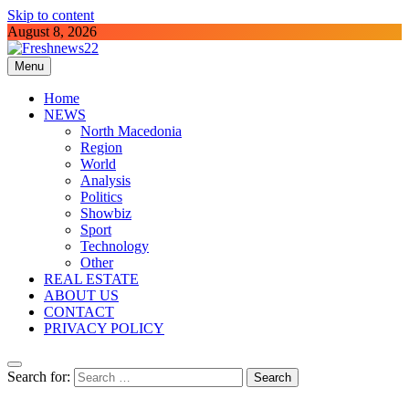
Skip to content
August 8, 2026
Menu
Freshnews22
Best News Website in North Macedonia
Home
NEWS
North Macedonia
Region
World
Analysis
Politics
Showbiz
Sport
Technology
Other
REAL ESTATE
ABOUT US
CONTACT
PRIVACY POLICY
Search for: