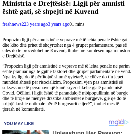
Ministria e Drejtësisë: Ligji për amnisti
është gati, së shpejti në Kuvend
freshnews22
3 years ago
3 years ago
0
1 mins
Propozim ligji për amnistinë e veprave më të lehta penale është gati
dhe këto ditë pritet të shqyrtohet nga 4 grupet parlamentare, pas së
cilës do të procedohet në Kuvend, thuhet në kumtesën nga ministria
e Drejtësisë.
“Propozim ligji për amnistinë e veprave më të lehta penale në parim
është pranuar nga të gjithë faktorët dhe grupet parlamentare në vend.
Nga ky ligj do të përfitojnë shumë qytetarë, të cilëve do t’u jepet
mundësi shtesë për risocializim. Propozimi vjen pas amnistisë së
suksesshme të personave që kanë kryer shkelje gjatë pandemisë
Covid. Qëllimi i ligjit është të parandalojë mbipopullimin në burgje
dhe të lirojë në mënyrë drastike ambientet e burgjeve, gjë që do të
krijojë kushte optimale për të burgosurit e tjerë”, thuhet mes të
tjerash në komunikatë.