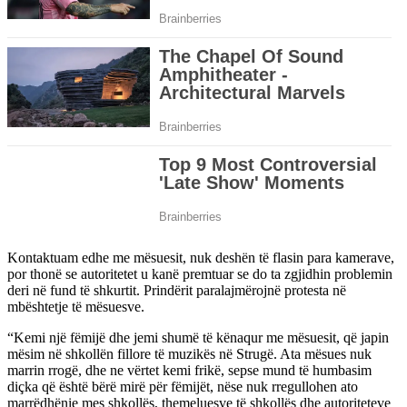
Kontaktuam edhe me mësuesit, nuk deshën të flasin para kamerave,
por thonë se autoritetet u kanë premtuar se do ta zgjidhin problemin
deri në fund të shkurtit. Prindërit paralajmërojnë protesta në
mbështetje të mësuesve.
“Kemi një fëmijë dhe jemi shumë të kënaqur me mësuesit, që japin
mësim në shkollën fillore të muzikës në Strugë. Ata mësues nuk
marrin rrogë, dhe ne vërtet kemi frikë, sepse mund të humbasim
diçka që është bërë mirë për fëmijët, nëse nuk rregullohen ato
marrëdhënie mes shkollës, themeluesve të shkollës dhe autoriteteve