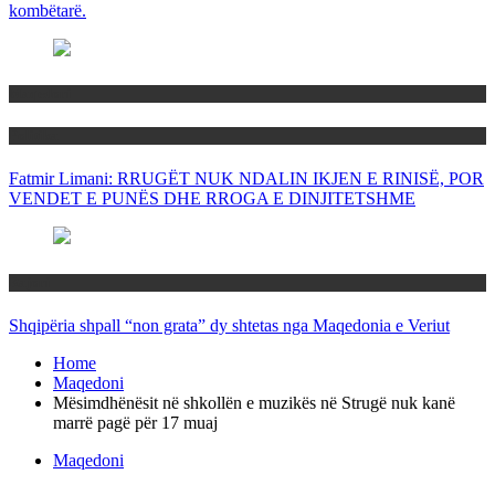
kombëtarë.
Maqedoni
Politika
Fatmir Limani: RRUGËT NUK NDALIN IKJEN E RINISË, POR
VENDET E PUNËS DHE RROGA E DINJITETSHME
Rajoni
Shqipëria shpall “non grata” dy shtetas nga Maqedonia e Veriut
Home
Maqedoni
Mësimdhënësit në shkollën e muzikës në Strugë nuk kanë
marrë pagë për 17 muaj
Maqedoni