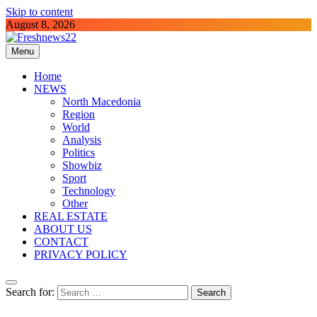
Skip to content
August 8, 2026
Menu
Freshnews22
Best News Website in North Macedonia
Home
NEWS
North Macedonia
Region
World
Analysis
Politics
Showbiz
Sport
Technology
Other
REAL ESTATE
ABOUT US
CONTACT
PRIVACY POLICY
Search for: