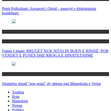
Petrit Pollozhani: Aeroporti i Ohrid – pasqyrë e diskriminimi
kombëtarë.
Maqedoni
Politika
Fatmir Limani: RRUGËT NUK NDALIN IKJEN E RINISË, POR
VENDET E PUNËS DHE RROGA E DINJITETSHME
Rajoni
Shqipëria shpall “non grata” dy shtetas nga Maqedonia e Veriut
Analiza
Bota
Maqedoni
Neque
Politika