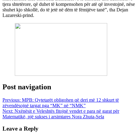
tjera shtetërore, që duhet të kompensohen për atë që investojnë, nëse
shuhet kjo shkollë, do të jetë në dëm të fëmijëve tanë”, tha Dejan
Lazareski-prind.
Post navigation
Previous:
MPB: Qytetarët obligohen që deri më 12 shkurt të
zëvendësojnë targat nga “MK” në “NMK”
Next:
Nxënësit e Veleshtës fitojnë vendet e para në garat për
Matematikë, një sukses i arsimtares Nora Zhuta-Sela
Leave a Reply