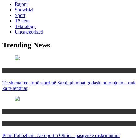
Rajoni
Showbizi
Sport
Të tjera
Teknologji
Uncategorized
Trending News
Maqedoni
Të shtëna me armë zjarri në Saraj, plumbat godasin automjetin – nuk
ka të lënduar
Maqedoni
Politika
Petrit Pollozhani: Aeroporti i Ohrid – pasqyrë e diskriminimi