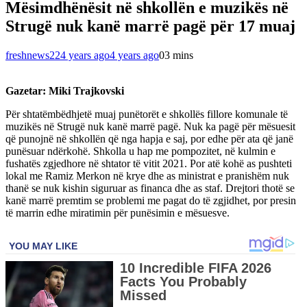
Mësimdhënësit në shkollën e muzikës në
Strugë nuk kanë marrë pagë për 17 muaj
freshnews22
4 years ago
4 years ago
0
3 mins
Gazetar: Miki Trajkovski
Për shtatëmbëdhjetë muaj punëtorët e shkollës fillore komunale të
muzikës në Strugë nuk kanë marrë pagë. Nuk ka pagë për mësuesit
që punojnë në shkollën që nga hapja e saj, por edhe për ata që janë
punësuar ndërkohë. Shkolla u hap me pompozitet, në kulmin e
fushatës zgjedhore në shtator të vitit 2021. Por atë kohë as pushteti
lokal me Ramiz Merkon në krye dhe as ministrat e pranishëm nuk
thanë se nuk kishin siguruar as financa dhe as staf. Drejtori thotë se
kanë marrë premtim se problemi me pagat do të zgjidhet, por presin
të marrin edhe miratimin për punësimin e mësuesve.