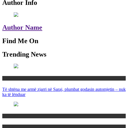
Author Info
Author Name
Find Me On
Trending News
Maqedoni
Të shtëna me armë zjarri në Saraj, plumbat godasin automjetin – nuk
ka të lënduar
Maqedoni
Politika