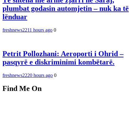
Të shtëna me armë zjarri në Saraj,
plumbat godasin automjetin – nuk ka të
lënduar
freshnews22
11 hours ago
0
Petrit Pollozhani: Aeroporti i Ohrid –
pasqyrë e diskriminimi kombëtarë.
freshnews22
20 hours ago
0
Find Me On