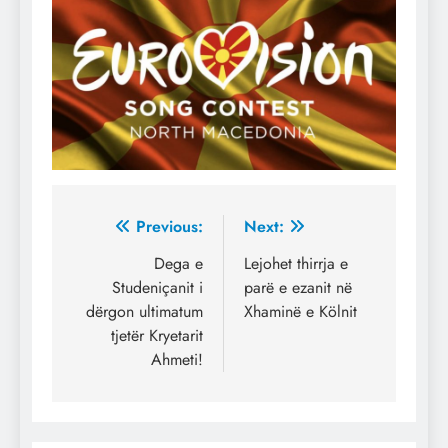
Post
Previous:
Next:
navigation
Dega e
Lejohet thirrja e
Studeniçanit i
parë e ezanit në
dërgon ultimatum
Xhaminë e Kölnit
tjetër Kryetarit
Ahmeti!