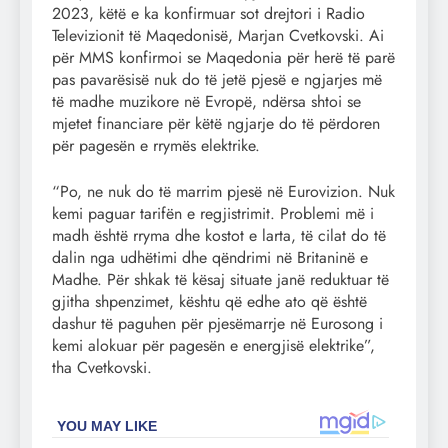
2023, këtë e ka konfirmuar sot drejtori i Radio
Televizionit të Maqedonisë, Marjan Cvetkovski. Ai
për MMS konfirmoi se Maqedonia për herë të parë
pas pavarësisë nuk do të jetë pjesë e ngjarjes më
të madhe muzikore në Evropë, ndërsa shtoi se
mjetet financiare për këtë ngjarje do të përdoren
për pagesën e rrymës elektrike.
“Po, ne nuk do të marrim pjesë në Eurovizion. Nuk
kemi paguar tarifën e regjistrimit. Problemi më i
madh është rryma dhe kostot e larta, të cilat do të
dalin nga udhëtimi dhe qëndrimi në Britaninë e
Madhe. Për shkak të kësaj situate janë reduktuar të
gjitha shpenzimet, kështu që edhe ato që është
dashur të paguhen për pjesëmarrje në Eurosong i
kemi alokuar për pagesën e energjisë elektrike”,
tha Cvetkovski.