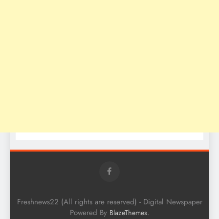
Freshnews22 (All rights are reserved) - Digital Newspaper
Powered By
.
BlazeThemes