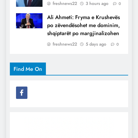
freshnews22
3 hours ago
0
Ali Ahmeti: Fryma e Krushevës
po zëvendësohet me dominim,
shqiptarët po margjinalizohen
freshnews22
5 days ago
0
Find Me On