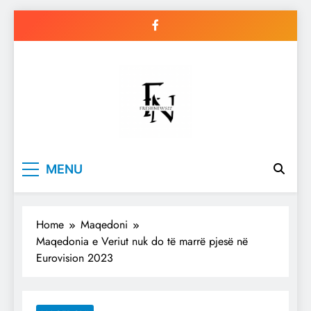
Skip
to
content
Freshnews22
Best News Website in North
MENU
Macedonia
Home
Maqedoni
Maqedonia e Veriut nuk do të marrë pjesë në
Eurovision 2023