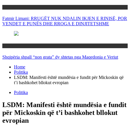
Politika
Fatmir Limani: RRUGËT NUK NDALIN IKJEN E RINISË, POR
VENDET E PUNËS DHE RROGA E DINJITETSHME
Rajoni
Shqipëria shpall “non grata” dy shtetas nga Maqedonia e Veriut
Home
Politika
LSDM: Manifesti është mundësia e fundit për Mickoskin që
t’i bashkohet bllokut evropian
Politika
LSDM: Manifesti është mundësia e fundit
për Mickoskin që t’i bashkohet bllokut
evropian