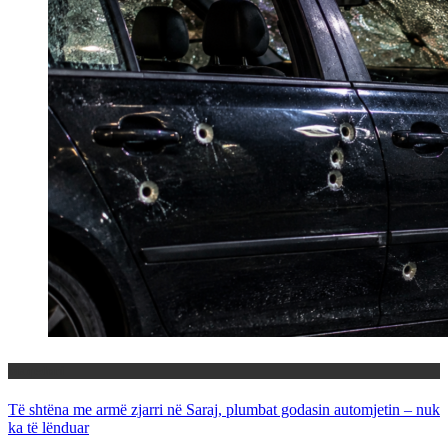
Maqedoni
Të shtëna me armë zjarri në Saraj, plumbat godasin automjetin – nuk
ka të lënduar