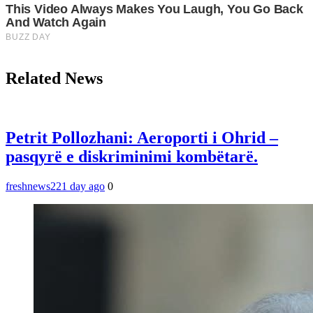
Related News
Petrit Pollozhani: Aeroporti i Ohrid –
pasqyrë e diskriminimi kombëtarë.
freshnews22
1 day ago
0