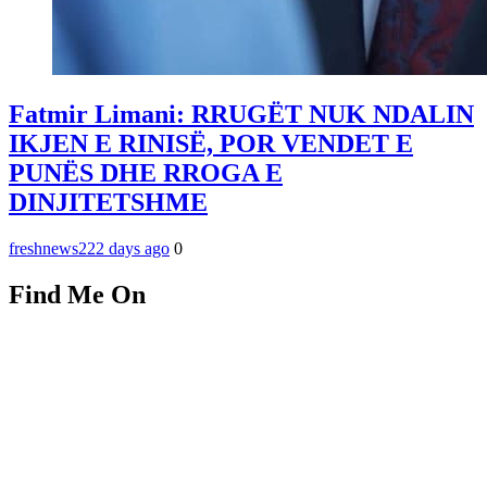
Fatmir Limani: RRUGËT NUK NDALIN
IKJEN E RINISË, POR VENDET E
PUNËS DHE RROGA E
DINJITETSHME
freshnews22
2 days ago
0
Find Me On