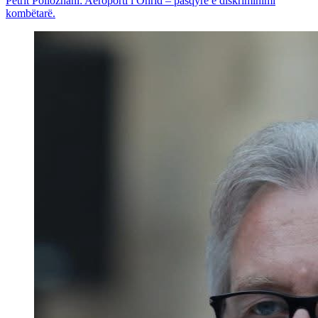
Petrit Pollozhani: Aeroporti i Ohrid – pasqyrë e diskriminimi
kombëtarë.