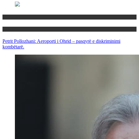
Maqedoni
Politika
Petrit Pollozhani: Aeroporti i Ohrid – pasqyrë e diskriminimi
kombëtarë.