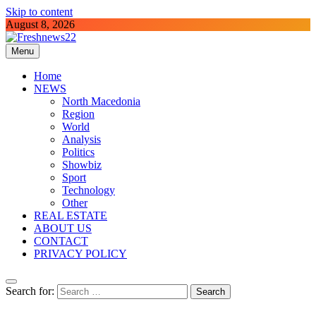
Skip to content
August 8, 2026
Menu
Freshnews22
Best News Website in North Macedonia
Home
NEWS
North Macedonia
Region
World
Analysis
Politics
Showbiz
Sport
Technology
Other
REAL ESTATE
ABOUT US
CONTACT
PRIVACY POLICY
Search for: