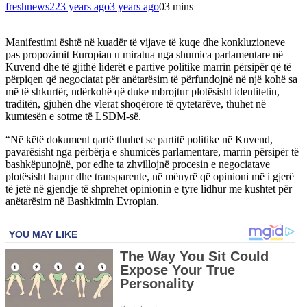
freshnews22
3 years ago
3 years ago
0
3 mins
Manifestimi është në kuadër të vijave të kuqe dhe konkluzioneve
pas propozimit Europian u miratua nga shumica parlamentare në
Kuvend dhe të gjithë liderët e partive politike marrin përsipër që të
përpiqen që negociatat për anëtarësim të përfundojnë në një kohë sa
më të shkurtër, ndërkohë që duke mbrojtur plotësisht identitetin,
traditën, gjuhën dhe vlerat shoqërore të qytetarëve, thuhet në
kumtesën e sotme të LSDM-së.
“Në këtë dokument qartë thuhet se partitë politike në Kuvend,
pavarësisht nga përbërja e shumicës parlamentare, marrin përsipër të
bashkëpunojnë, por edhe ta zhvillojnë procesin e negociatave
plotësisht hapur dhe transparente, në mënyrë që opinioni më i gjerë
të jetë në gjendje të shprehet opinionin e tyre lidhur me kushtet për
anëtarësim në Bashkimin Evropian.