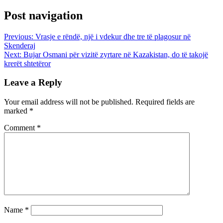
Post navigation
Previous:
Vrasje e rëndë, një i vdekur dhe tre të plagosur në
Skenderaj
Next:
Bujar Osmani për vizitë zyrtare në Kazakistan, do të takojë
krerët shtetëror
Leave a Reply
Your email address will not be published.
Required fields are
marked
*
Comment
*
Name
*