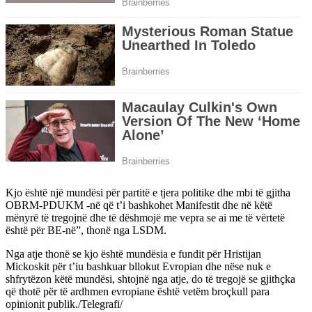
Kjo është një mundësi për partitë e tjera politike dhe mbi të gjitha
OBRM-PDUKM -në që t’i bashkohet Manifestit dhe në këtë
mënyrë të tregojnë dhe të dëshmojë me vepra se ai me të vërtetë
është për BE-në”, thonë nga LSDM.
Nga atje thonë se kjo është mundësia e fundit për Hristijan
Mickoskit për t’iu bashkuar bllokut Evropian dhe nëse nuk e
shfrytëzon këtë mundësi, shtojnë nga atje, do të tregojë se gjithçka
që thotë për të ardhmen evropiane është vetëm broçkull para
opinionit publik./Telegrafi/