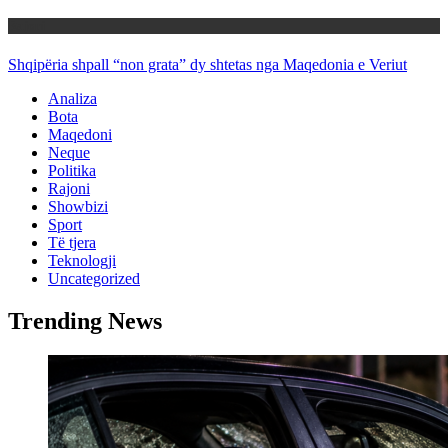
Rajoni
Shqipëria shpall “non grata” dy shtetas nga Maqedonia e Veriut
Analiza
Bota
Maqedoni
Neque
Politika
Rajoni
Showbizi
Sport
Të tjera
Teknologji
Uncategorized
Trending News