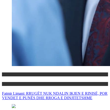
Maqedoni
Politika
Fatmir Limani: RRUGËT NUK NDALIN IKJEN E RINISË, POR
VENDET E PUNËS DHE RROGA E DINJITETSHME