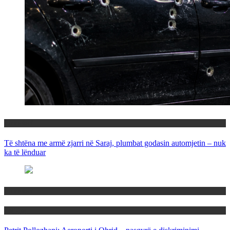
Maqedoni
Të shtëna me armë zjarri në Saraj, plumbat godasin automjetin – nuk
ka të lënduar
Maqedoni
Politika