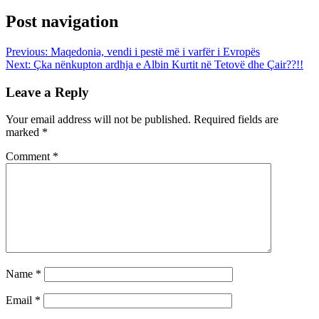
Post navigation
Previous:
Maqedonia, vendi i pestë më i varfër i Evropës
Next:
Çka nënkupton ardhja e Albin Kurtit në Tetovë dhe Çair??!!
Leave a Reply
Your email address will not be published.
Required fields are
marked
*
Comment
*
Name
*
Email
*