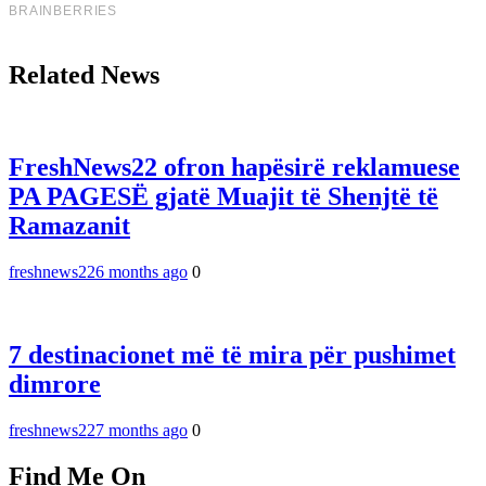
Related News
FreshNews22 ofron hapësirë reklamuese
PA PAGESË gjatë Muajit të Shenjtë të
Ramazanit
freshnews22
6 months ago
0
7 destinacionet më të mira për pushimet
dimrore
freshnews22
7 months ago
0
Find Me On