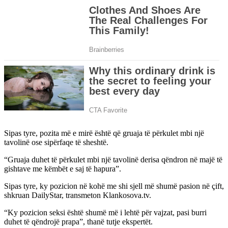
Sipas tyre, pozita më e mirë është që gruaja të përkulet mbi një
tavolinë ose sipërfaqe të sheshtë.
“Gruaja duhet të përkulet mbi një tavolinë derisa qëndron në majë të
gishtave me këmbët e saj të hapura”.
Sipas tyre, ky pozicion në kohë me shi sjell më shumë pasion në çift,
shkruan DailyStar, transmeton Klankosova.tv.
“Ky pozicion seksi është shumë më i lehtë për vajzat, pasi burri
duhet të qëndrojë prapa”, thanë tutje ekspertët.