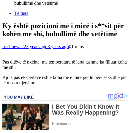
bubullimë dhe vetëtimë
Të tjera
Ky është pozicioni më i mirë i s**sit për
kohën me shi, bubullimë dhe vetëtimë
freshnews22
3 years ago
3 years ago
0
1 mins
Pas ditëve të nxehta, me temperatura të larta tashmë ka filluar koha
me shi.
Kjo sipas ekspertëve është koha më e mirë për të bërë seks dhe për
të mos u djersitur.