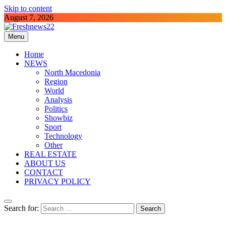
Skip to content
August 7, 2026
Menu
Freshnews22
Best News Website in North Macedonia
Home
NEWS
North Macedonia
Region
World
Analysis
Politics
Showbiz
Sport
Technology
Other
REAL ESTATE
ABOUT US
CONTACT
PRIVACY POLICY
Search for: