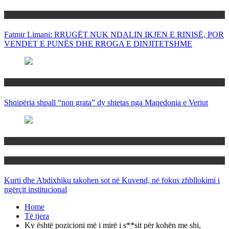
Politika
Fatmir Limani: RRUGËT NUK NDALIN IKJEN E RINISË, POR
VENDET E PUNËS DHE RROGA E DINJITETSHME
Rajoni
Shqipëria shpall “non grata” dy shtetas nga Maqedonia e Veriut
Politika
Rajoni
Kurti dhe Abdixhiku takohen sot në Kuvend, në fokus zhbllokimi i
ngërçit institucional
Home
Të tjera
Ky është pozicioni më i mirë i s**sit për kohën me shi,