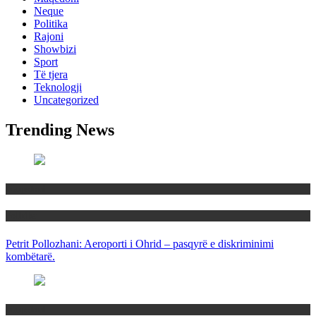
Neque
Politika
Rajoni
Showbizi
Sport
Të tjera
Teknologji
Uncategorized
Trending News
Maqedoni
Politika
Petrit Pollozhani: Aeroporti i Ohrid – pasqyrë e diskriminimi
kombëtarë.
Maqedoni