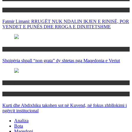
Politika
Fatmir Limani: RRUGËT NUK NDALIN IKJEN E RINISË, POR
VENDET E PUNËS DHE RROGA E DINJITETSHME
Rajoni
Shqipëria shpall “non grata” dy shtetas nga Maqedonia e Veriut
Politika
Rajoni
Kurti dhe Abdixhiku takohen sot në Kuvend, në fokus zhbllokimi i
ngërçit institucional
Analiza
Bota
Maqedoni