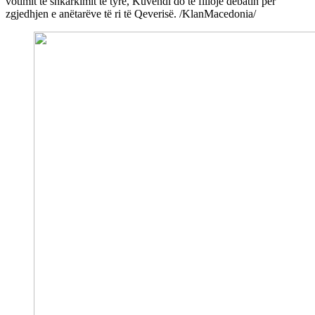
votimit të shkarkimit të tyre, Kuvendi do të fillojë debatin për
zgjedhjen e anëtarëve të ri të Qeverisë. /KlanMacedonia/