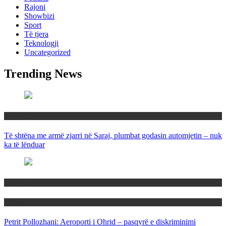
Rajoni
Showbizi
Sport
Të tjera
Teknologji
Uncategorized
Trending News
Maqedoni
Të shtëna me armë zjarri në Saraj, plumbat godasin automjetin – nuk
ka të lënduar
Maqedoni
Politika
Petrit Pollozhani: Aeroporti i Ohrid – pasqyrë e diskriminimi