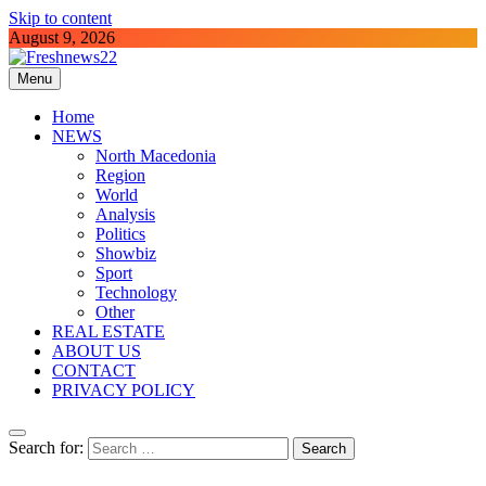
Skip to content
August 9, 2026
Menu
Freshnews22
Best News Website in North Macedonia
Home
NEWS
North Macedonia
Region
World
Analysis
Politics
Showbiz
Sport
Technology
Other
REAL ESTATE
ABOUT US
CONTACT
PRIVACY POLICY
Search for: