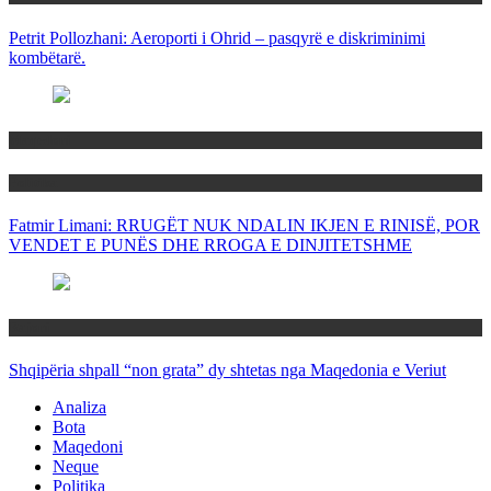
Petrit Pollozhani: Aeroporti i Ohrid – pasqyrë e diskriminimi
kombëtarë.
Maqedoni
Politika
Fatmir Limani: RRUGËT NUK NDALIN IKJEN E RINISË, POR
VENDET E PUNËS DHE RROGA E DINJITETSHME
Rajoni
Shqipëria shpall “non grata” dy shtetas nga Maqedonia e Veriut
Analiza
Bota
Maqedoni
Neque
Politika