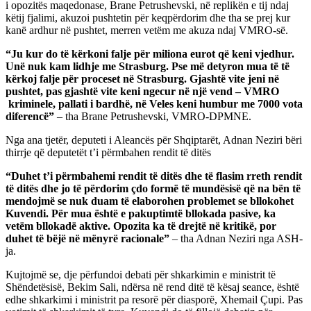
i opozitës maqedonase, Brane Petrushevski, në replikën e tij ndaj
këtij fjalimi, akuzoi pushtetin për keqpërdorim dhe tha se prej kur
kanë ardhur në pushtet, merren vetëm me akuza ndaj VMRO-së.
“Ju kur do të kërkoni falje për miliona eurot që keni vjedhur.
Unë nuk kam lidhje me Strasburg. Pse më detyron mua të të
kërkoj falje për proceset në Strasburg. Gjashtë vite jeni në
pushtet, pas gjashtë vite keni ngecur në një vend – VMRO
kriminele, pallati i bardhë, në Veles keni humbur me 7000 vota
diferencë”
– tha Brane Petrushevski, VMRO-DPMNE.
Nga ana tjetër, deputeti i Aleancës për Shqiptarët, Adnan Neziri bëri
thirrje që deputetët t’i përmbahen rendit të ditës
“Duhet t’i përmbahemi rendit të ditës dhe të flasim rreth rendit
të ditës dhe jo të përdorim çdo formë të mundësisë që na bën të
mendojmë se nuk duam të elaborohen problemet se bllokohet
Kuvendi. Për mua është e pakuptimtë bllokada pasive, ka
vetëm bllokadë aktive. Opozita ka të drejtë në kritikë, por
duhet të bëjë në mënyrë racionale”
– tha Adnan Neziri nga ASH-
ja.
Kujtojmë se, dje përfundoi debati për shkarkimin e ministrit të
Shëndetësisë, Bekim Sali, ndërsa në rend ditë të kësaj seance, është
edhe shkarkimi i ministrit pa resorë për diasporë, Xhemail Çupi. Pas