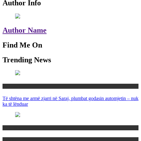
Author Info
Author Name
Find Me On
Trending News
Maqedoni
Të shtëna me armë zjarri në Saraj, plumbat godasin automjetin – nuk
ka të lënduar
Maqedoni
Politika