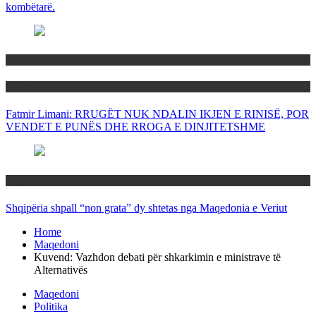
kombëtarë.
Maqedoni
Politika
Fatmir Limani: RRUGËT NUK NDALIN IKJEN E RINISË, POR
VENDET E PUNËS DHE RROGA E DINJITETSHME
Rajoni
Shqipëria shpall “non grata” dy shtetas nga Maqedonia e Veriut
Home
Maqedoni
Kuvend: Vazhdon debati për shkarkimin e ministrave të
Alternativës
Maqedoni
Politika