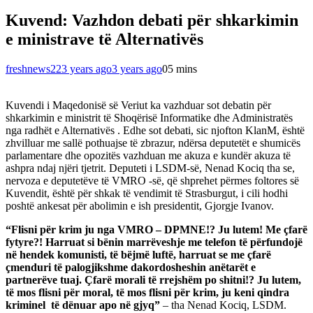
Kuvend: Vazhdon debati për shkarkimin
e ministrave të Alternativës
freshnews22
3 years ago
3 years ago
0
5 mins
Kuvendi i Maqedonisë së Veriut ka vazhduar sot debatin për
shkarkimin e ministrit të Shoqërisë Informatike dhe Administratës
nga radhët e Alternativës . Edhe sot debati, sic njofton KlanM, është
zhvilluar me sallë pothuajse të zbrazur, ndërsa deputetët e shumicës
parlamentare dhe opozitës vazhduan me akuza e kundër akuza të
ashpra ndaj njëri tjetrit. Deputeti i LSDM-së, Nenad Kociq tha se,
nervoza e deputetëve të VMRO -së, që shprehet përmes foltores së
Kuvendit, është për shkak të vendimit të Strasburgut, i cili hodhi
poshtë ankesat për abolimin e ish presidentit, Gjorgje Ivanov.
“Flisni për krim
ju nga VMRO – DPMNE!? Ju lutem! Me çfarë
fytyre?! Harruat si bënin marrëveshje me telefon të përfundojë
në hendek komunisti, të bëjmë luftë, harruat se me çfarë
çmenduri të palogjikshme dakordosheshin anëtarët e
partnerëve tuaj. Çfarë morali të rrejshëm po shitni!? Ju lutem,
të mos flisni për moral, të mos flisni për krim, ju keni qindra
kriminel të dënuar apo në gjyq”
– tha Nenad Kociq, LSDM.