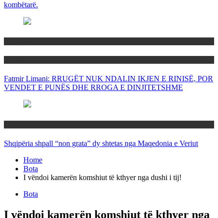
kombëtarë.
Maqedoni
Politika
Fatmir Limani: RRUGËT NUK NDALIN IKJEN E RINISË, POR
VENDET E PUNËS DHE RROGA E DINJITETSHME
Rajoni
Shqipëria shpall “non grata” dy shtetas nga Maqedonia e Veriut
Home
Bota
I vëndoi kamerën komshiut të kthyer nga dushi i tij!
Bota
I vëndoi kamerën komshiut të kthyer nga