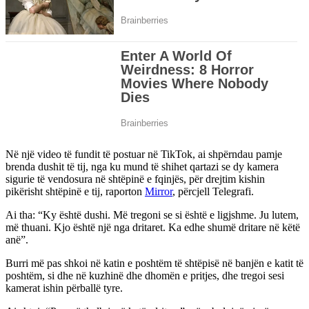
Në një video të fundit të postuar në TikTok, ai shpërndau pamje
brenda dushit të tij, nga ku mund të shihet qartazi se dy kamera
sigurie të vendosura në shtëpinë e fqinjës, për drejtim kishin
pikërisht shtëpinë e tij, raporton
Mirror
, përcjell Telegrafi.
Ai tha: “Ky është dushi. Më tregoni se si është e ligjshme. Ju lutem,
më thuani. Kjo është një nga dritaret. Ka edhe shumë dritare në këtë
anë”.
Burri më pas shkoi në katin e poshtëm të shtëpisë në banjën e katit të
poshtëm, si dhe në kuzhinë dhe dhomën e pritjes, dhe tregoi sesi
kamerat ishin përballë tyre.