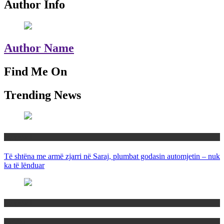
Author Info
Author Name
Find Me On
Trending News
Maqedoni
Të shtëna me armë zjarri në Saraj, plumbat godasin automjetin – nuk
ka të lënduar
Maqedoni
Politika