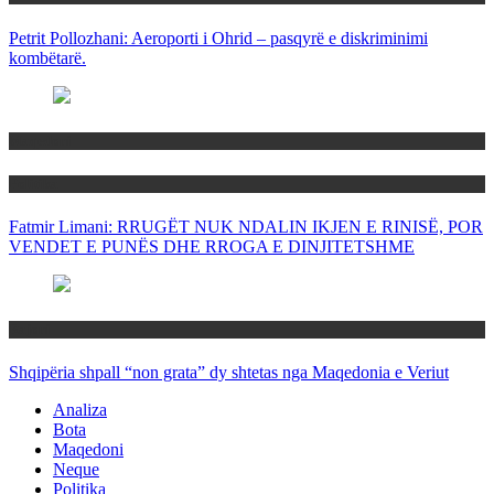
Petrit Pollozhani: Aeroporti i Ohrid – pasqyrë e diskriminimi
kombëtarë.
Maqedoni
Politika
Fatmir Limani: RRUGËT NUK NDALIN IKJEN E RINISË, POR
VENDET E PUNËS DHE RROGA E DINJITETSHME
Rajoni
Shqipëria shpall “non grata” dy shtetas nga Maqedonia e Veriut
Analiza
Bota
Maqedoni
Neque
Politika