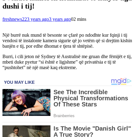
dushi i tij!
freshnews22
3 years ago
3 years ago
0
2 mins
Një burrë nuk mund të besonte se çfarë po ndodhte kur fqinji i tij
vendosi të instalonte kamera sigurie që jo vetëm që si drejtim kishin
banjën e tij, por edhe dhomat e tjera të shtëpisë.
Burri, i cili jeton në Sydney të Australisë me gruan dhe fëmijët e tij,
mbeti duke pyetur “si është e ligjshme” që privatësia e tij të
“pushtohet” në një masë kaq ekstreme.