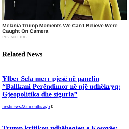
Related News
Ylber Sela merr pjesë në panelin
“Ballkani Perëndimor në një udhëkryq:
Gjeopolitika dhe siguria”
freshnews22
2 months ago
0
Trump kritikon udhëheqjen e Kosovës: