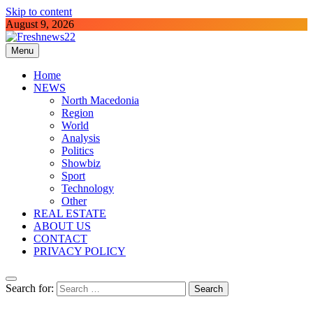
Skip to content
August 9, 2026
Menu
Freshnews22
Best News Website in North Macedonia
Home
NEWS
North Macedonia
Region
World
Analysis
Politics
Showbiz
Sport
Technology
Other
REAL ESTATE
ABOUT US
CONTACT
PRIVACY POLICY
Search for: