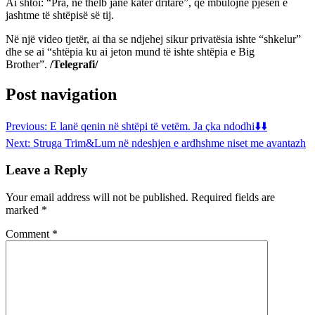
Ai shtoi: “Pra, në thelb janë katër dritare”, që mbulojnë pjesën e
jashtme të shtëpisë së tij.
Në një video tjetër, ai tha se ndjehej sikur privatësia ishte “shkelur”
dhe se ai “shtëpia ku ai jeton mund të ishte shtëpia e Big
Brother”.
/Telegrafi/
Post navigation
Previous:
E lanë qenin në shtëpi të vetëm. Ja çka ndodhi⬇️⬇️
Next:
Struga Trim&Lum në ndeshjen e ardhshme niset me avantazh
Leave a Reply
Your email address will not be published.
Required fields are
marked
*
Comment
*