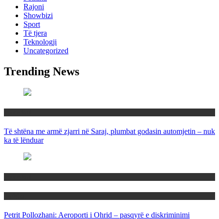
Rajoni
Showbizi
Sport
Të tjera
Teknologji
Uncategorized
Trending News
Maqedoni
Të shtëna me armë zjarri në Saraj, plumbat godasin automjetin – nuk
ka të lënduar
Maqedoni
Politika
Petrit Pollozhani: Aeroporti i Ohrid – pasqyrë e diskriminimi