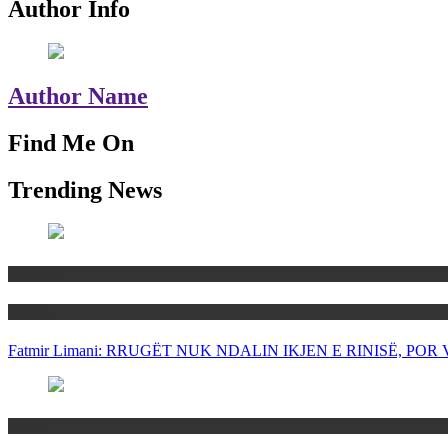
Author Info
Author Name
Find Me On
Trending News
Maqedoni
Politika
Fatmir Limani: RRUGËT NUK NDALIN IKJEN E RINISË, P
Rajoni