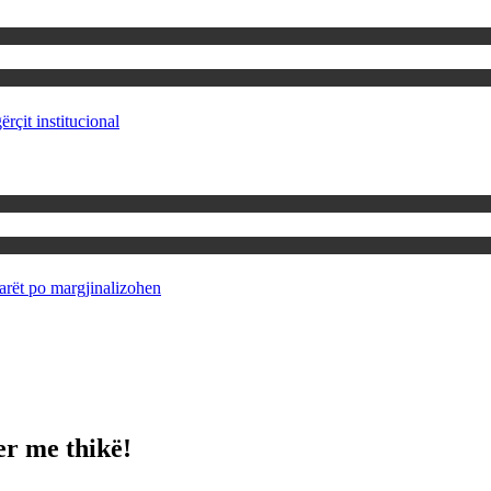
rçit institucional
rët po margjinalizohen
er me thikë!