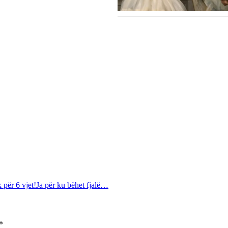
 për 6 vjet!Ja për ku bëhet fjalë…
*