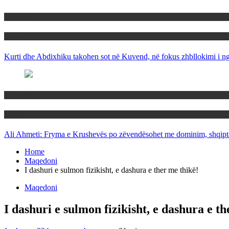
Politika
Rajoni
Kurti dhe Abdixhiku takohen sot në Kuvend, në fokus zhbllokimi i ngë
Maqedoni
Politika
Ali Ahmeti: Fryma e Krushevës po zëvendësohet me dominim, shqipta
Home
Maqedoni
I dashuri e sulmon fizikisht, e dashura e ther me thikë!
Maqedoni
I dashuri e sulmon fizikisht, e dashura e th