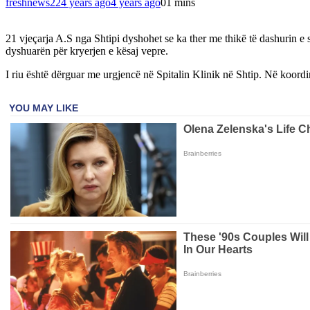
freshnews22
4 years ago
4 years ago
0
1 mins
21 vjeçarja A.S nga Shtipi dyshohet se ka ther me thikë të dashurin e s
dyshuarën për kryerjen e kësaj vepre.
I riu është dërguar me urgjencë në Spitalin Klinik në Shtip. Në koord