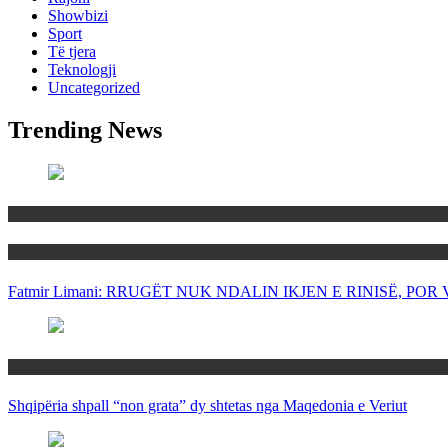
Showbizi
Sport
Të tjera
Teknologji
Uncategorized
Trending News
Maqedoni
Politika
Fatmir Limani: RRUGËT NUK NDALIN IKJEN E RINISË, P
Rajoni
Shqipëria shpall “non grata” dy shtetas nga Maqedonia e Veriut