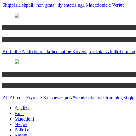
Shqipëria shpall “non grata” dy shtetas nga Maqedonia e Veriut
Politika
Rajoni
Kurti dhe Abdixhiku takohen sot në Kuvend, në fokus zhbllokimi i ngë
Maqedoni
Politika
Ali Ahmeti: Fryma e Krushevës po zëvendësohet me dominim, shqipta
Analiza
Bota
Maqedoni
Neque
Politika
Rajoni