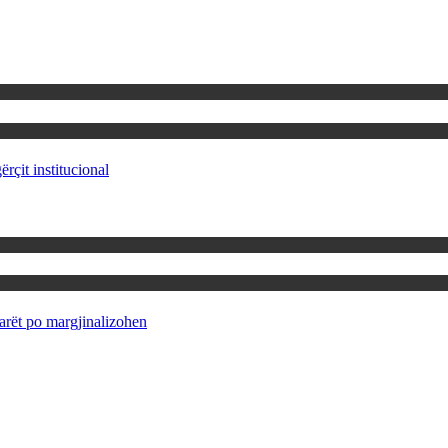
rçit institucional
rët po margjinalizohen