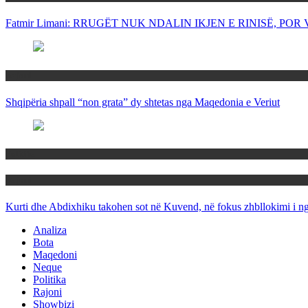
Fatmir Limani: RRUGËT NUK NDALIN IKJEN E RINISË, P
Rajoni
Shqipëria shpall “non grata” dy shtetas nga Maqedonia e Veriut
Politika
Rajoni
Kurti dhe Abdixhiku takohen sot në Kuvend, në fokus zhbllokimi i ngë
Analiza
Bota
Maqedoni
Neque
Politika
Rajoni
Showbizi