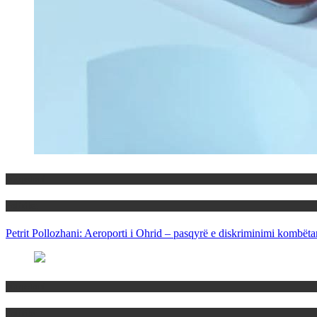
Maqedoni
Politika
Petrit Pollozhani: Aeroporti i Ohrid – pasqyrë e diskriminimi kombëta
Maqedoni
Politika