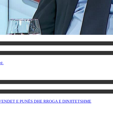
rë.
OR VENDET E PUNËS DHE RROGA E DINJITETSHME