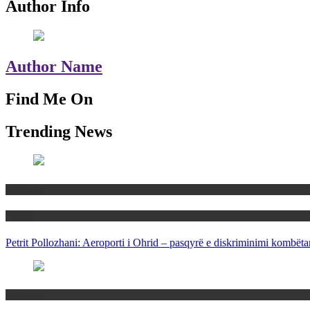
Author Info
Author Name
Find Me On
Trending News
Maqedoni
Politika
Petrit Pollozhani: Aeroporti i Ohrid – pasqyrë e diskriminimi kombëta
Maqedoni