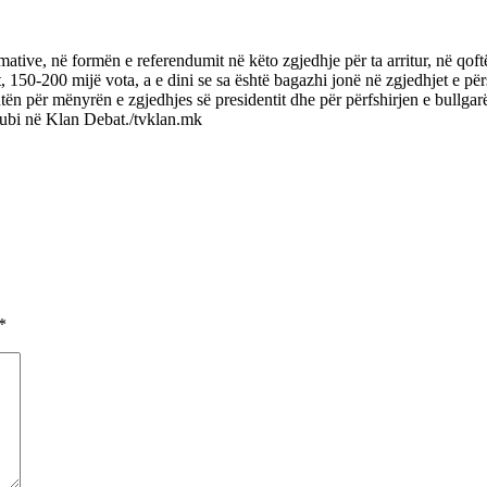
tive, në formën e referendumit në këto zgjedhje për ta arritur, në qoft
, 150-200 mijë vota, a e dini se sa është bagazhi jonë në zgjedhjet e pë
ën për mënyrën e zgjedhjes së presidentit dhe për përfshirjen e bullgarë
ubi në Klan Debat./tvklan.mk
*