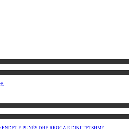
rë.
OR VENDET E PUNËS DHE RROGA E DINJITETSHME