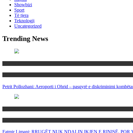
Showbizi
Sport
Të tjera
Teknologji
Uncategorized
Trending News
Maqedoni
Politika
Petrit Pollozhani: Aeroporti i Ohrid – pasqyrë e diskriminimi kombëta
Maqedoni
Politika
Fatmir Limani: RRUGËT NUK NDALIN IKJEN E RINISË, P