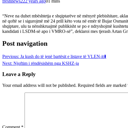
freshnews22
2 years ago
0
1 mins
“Neve na duhet mbështetja e shqiptarëve në mënyrë plebishitare, aklama
në qoftë se i sigurojmë më 24 prill këto vota në emër të Bujar Osmanit
shqiptare, ulu ta nënshkruajmë publikisht se po e ndryshojmë kushtetut
kandidati i LSDM-së apo i VMRO-së”, deklaroi mes tjerash Artan Gr
Post navigation
Previous:
Ja kush do të jenë bartësit e listave të VLEN-it⬇️
Next:
Njoftim i rëndësishëm nga KSHZ-ja
Leave a Reply
Your email address will not be published.
Required fields are marked
Comment
*