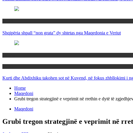
Rajoni
Shqipëria shpall “non grata” dy shtetas nga Maqedonia e Veriut
Politika
Rajoni
Kurti dhe Abdixhiku takohen sot në Kuvend, në fokus zhbllokimi i ngë
Home
Maqedoni
Grubi tregon strategjinë e veprimit në rrethin e dytë të zgjedhje
Maqedoni
Grubi tregon strategjinë e veprimit në rret