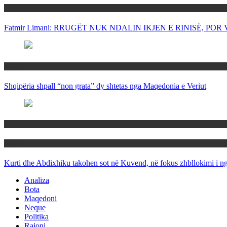
Politika
Fatmir Limani: RRUGËT NUK NDALIN IKJEN E RINISË, P
Rajoni
Shqipëria shpall “non grata” dy shtetas nga Maqedonia e Veriut
Politika
Rajoni
Kurti dhe Abdixhiku takohen sot në Kuvend, në fokus zhbllokimi i ngë
Analiza
Bota
Maqedoni
Neque
Politika
Rajoni