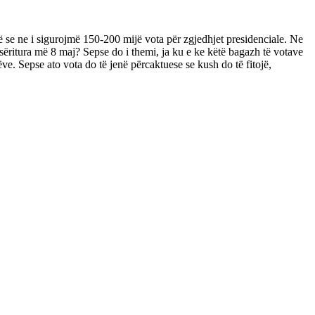
ë se ne i sigurojmë 150-200 mijë vota për zgjedhjet presidenciale. Ne
rsëritura më 8 maj? Sepse do i themi, ja ku e ke këtë bagazh të votave
ve. Sepse ato vota do të jenë përcaktuese se kush do të fitojë,