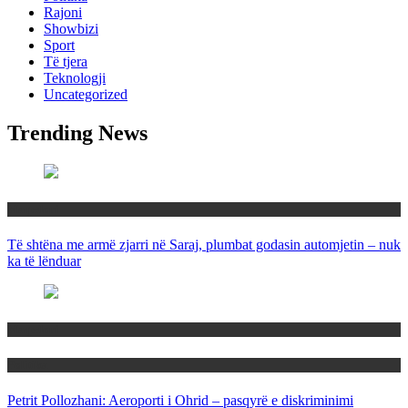
Rajoni
Showbizi
Sport
Të tjera
Teknologji
Uncategorized
Trending News
Maqedoni
Të shtëna me armë zjarri në Saraj, plumbat godasin automjetin – nuk
ka të lënduar
Maqedoni
Politika
Petrit Pollozhani: Aeroporti i Ohrid – pasqyrë e diskriminimi