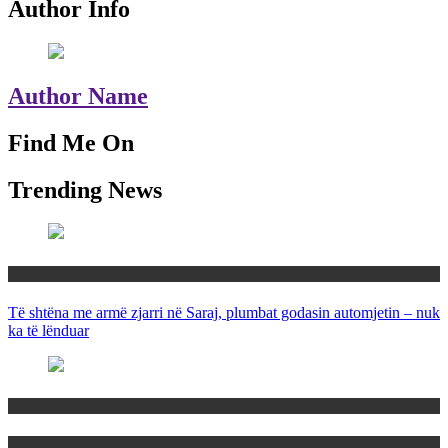
Author Info
Author Name
Find Me On
Trending News
Maqedoni
Të shtëna me armë zjarri në Saraj, plumbat godasin automjetin – nuk
ka të lënduar
Maqedoni
Politika