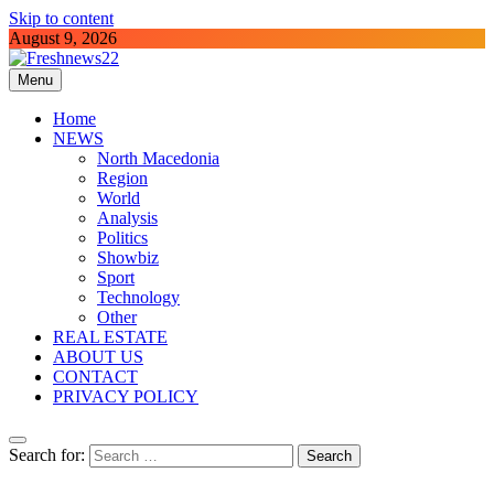
Skip to content
August 9, 2026
Menu
Freshnews22
Best News Website in North Macedonia
Home
NEWS
North Macedonia
Region
World
Analysis
Politics
Showbiz
Sport
Technology
Other
REAL ESTATE
ABOUT US
CONTACT
PRIVACY POLICY
Search for: