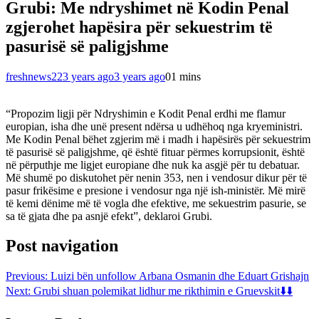
Grubi: Me ndryshimet në Kodin Penal
zgjerohet hapësira për sekuestrim të
pasurisë së paligjshme
freshnews22
3 years ago
3 years ago
0
1 mins
“Propozim ligji për Ndryshimin e Kodit Penal erdhi me flamur
europian, isha dhe unë present ndërsa u udhëhoq nga kryeministri.
Me Kodin Penal bëhet zgjerim më i madh i hapësirës për sekuestrim
të pasurisë së paligjshme, që është fituar përmes korrupsionit, është
në përputhje me ligjet europiane dhe nuk ka asgjë për tu debatuar.
Më shumë po diskutohet për nenin 353, nen i vendosur dikur për të
pasur frikësime e presione i vendosur nga një ish-ministër. Më mirë
të kemi dënime më të vogla dhe efektive, me sekuestrim pasurie, se
sa të gjata dhe pa asnjë efekt”, deklaroi Grubi.
Post navigation
Previous:
Luizi bën unfollow Arbana Osmanin dhe Eduart Grishajn
Next:
Grubi shuan polemikat lidhur me rikthimin e Gruevskit⬇️⬇️