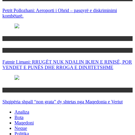
Petrit Pollozhani: Aeroporti i Ohrid – pasqyrë e diskriminimi
kombëtarë.
Maqedoni
Politika
Fatmir Limani: RRUGËT NUK NDALIN IKJEN E RINISË, POR
VENDET E PUNËS DHE RROGA E DINJITETSHME
Rajoni
Shqipëria shpall “non grata” dy shtetas nga Maqedonia e Veriut
Analiza
Bota
Maqedoni
Neque
Politika