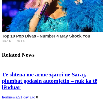
Related News
Të shtëna me armë zjarri në Saraj,
plumbat godasin automjetin – nuk ka të
lënduar
freshnews22
1 day ago
0