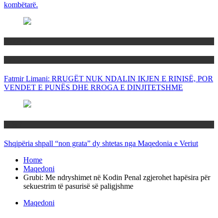
kombëtarë.
Maqedoni
Politika
Fatmir Limani: RRUGËT NUK NDALIN IKJEN E RINISË, POR
VENDET E PUNËS DHE RROGA E DINJITETSHME
Rajoni
Shqipëria shpall “non grata” dy shtetas nga Maqedonia e Veriut
Home
Maqedoni
Grubi: Me ndryshimet në Kodin Penal zgjerohet hapësira për
sekuestrim të pasurisë së paligjshme
Maqedoni